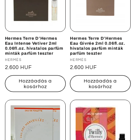
Hermes Terre D’Hermes
Hermes Terre D’Hermes
Eau Intense Vetiver 2ml
Eau Givrée 2ml 0.06fl.oz.
0.06fl.oz. hivatalos parfüm
hivatalos parfüm minták
minták parfüm teszter
parfüm teszter
Forgalmazó:
HERMÈS
Forgalmazó:
HERMÈS
Normál
2.600 HUF
Normál
2.600 HUF
ár
ár
Hozzáadás a
Hozzáadás a
kosárhoz
kosárhoz