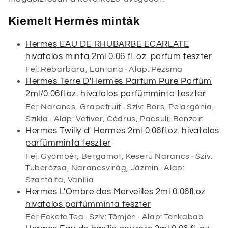
Kiemelt Hermès minták
Hermes EAU DE RHUBARBE ECARLATE
hivatalos minta 2ml 0.06 fl. oz. parfüm teszter
Fej: Rebarbara, Lantana · Alap: Pézsma
Hermes Terre D'Hermes Parfum Pure Parfüm
2ml/0.06fl.oz. hivatalos parfümminta teszter
Fej: Narancs, Grapefruit · Szív: Bors, Pelargónia,
Szikla · Alap: Vetiver, Cédrus, Pacsuli, Benzoin
Hermes Twilly d' Hermes 2ml 0.06fl.oz. hivatalos
parfümminta teszter
Fej: Gyömbér, Bergamot, Keserű Narancs · Szív:
Tuberózsa, Narancsvirág, Jázmin · Alap:
Szantálfa, Vanília
Hermes L'Ombre des Merveilles 2ml 0.06fl.oz.
hivatalos parfümminta teszter
Fej: Fekete Tea · Szív: Tömjén · Alap: Tonkabab