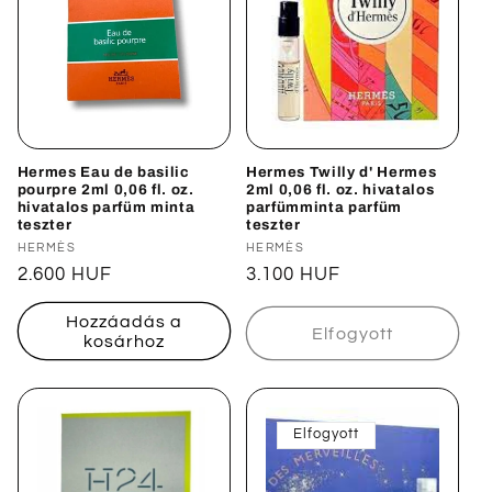
Hermes Eau de basilic
Hermes Twilly d' Hermes
pourpre 2ml 0,06 fl. oz.
2ml 0,06 fl. oz. hivatalos
hivatalos parfüm minta
parfümminta parfüm
teszter
teszter
Forgalmazó:
HERMÈS
Forgalmazó:
HERMÈS
Normál
2.600 HUF
Normál
3.100 HUF
ár
ár
Hozzáadás a
Elfogyott
kosárhoz
Elfogyott