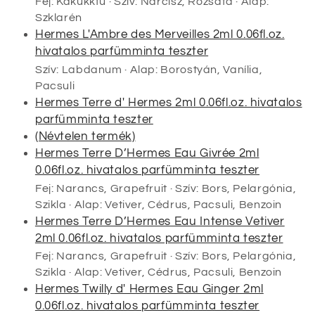
Fej: Kakukkfű · Szív: Nárcisz, Rózsafa · Alap:
Szklarén
Hermes L'Ambre des Merveilles 2ml 0.06fl.oz.
hivatalos parfümminta teszter
Szív: Labdanum · Alap: Borostyán, Vanília,
Pacsuli
Hermes Terre d' Hermes 2ml 0.06fl.oz. hivatalos
parfümminta teszter
(Névtelen termék)
Hermes Terre D’Hermes Eau Givrée 2ml
0.06fl.oz. hivatalos parfümminta teszter
Fej: Narancs, Grapefruit · Szív: Bors, Pelargónia,
Szikla · Alap: Vetiver, Cédrus, Pacsuli, Benzoin
Hermes Terre D’Hermes Eau Intense Vetiver
2ml 0.06fl.oz. hivatalos parfümminta teszter
Fej: Narancs, Grapefruit · Szív: Bors, Pelargónia,
Szikla · Alap: Vetiver, Cédrus, Pacsuli, Benzoin
Hermes Twilly d' Hermes Eau Ginger 2ml
0.06fl.oz. hivatalos parfümminta teszter