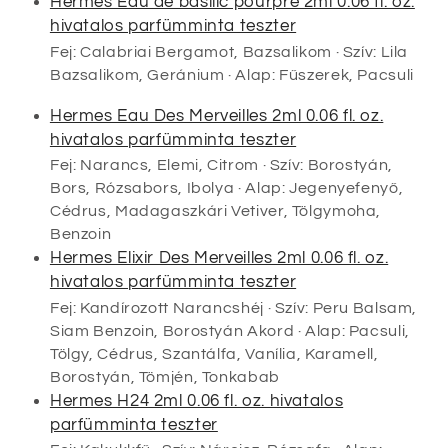
Hermes Eau de basilic pourpre 2ml 0.06 fl. oz.
hivatalos parfümminta teszter
Fej: Calabriai Bergamot, Bazsalikom · Szív: Lila
Bazsalikom, Geránium · Alap: Fűszerek, Pacsuli
Hermes Eau Des Merveilles 2ml 0.06 fl. oz.
hivatalos parfümminta teszter
Fej: Narancs, Elemi, Citrom · Szív: Borostyán,
Bors, Rózsabors, Ibolya · Alap: Jegenyefenyő,
Cédrus, Madagaszkári Vetiver, Tölgymoha,
Benzoin
Hermes Elixir Des Merveilles 2ml 0.06 fl. oz.
hivatalos parfümminta teszter
Fej: Kandírozott Narancshéj · Szív: Peru Balsam,
Siam Benzoin, Borostyán Akord · Alap: Pacsuli,
Tölgy, Cédrus, Szantálfa, Vanília, Karamell,
Borostyán, Tömjén, Tonkabab
Hermes H24 2ml 0.06 fl. oz. hivatalos
parfümminta teszter