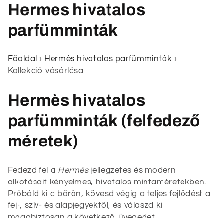
K
Hermes hivatalos
o
parfümminták
l
Főoldal
›
Hermès hivatalos parfümminták
›
l
Kollekció vásárlása
e
Hermès hivatalos
k
parfümminták (felfedező
c
méretek)
i
ó
Fedezd fel a
Hermès
jellegzetes és modern
alkotásait kényelmes, hivatalos mintaméretekben.
:
Próbáld ki a bőrön, kövesd végig a teljes fejlődést a
fej-, szív- és alapjegyektől, és válaszd ki
magabiztosan a következő üvegedet.