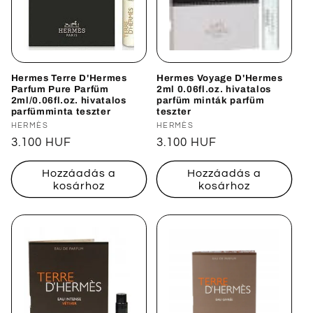
Hermes Terre D'Hermes
Hermes Voyage D'Hermes
Parfum Pure Parfüm
2ml 0.06fl.oz. hivatalos
2ml/0.06fl.oz. hivatalos
parfüm minták parfüm
parfümminta teszter
teszter
Forgalmazó:
HERMÈS
Forgalmazó:
HERMÈS
Normál
3.100 HUF
Normál
3.100 HUF
ár
ár
Hozzáadás a
Hozzáadás a
kosárhoz
kosárhoz