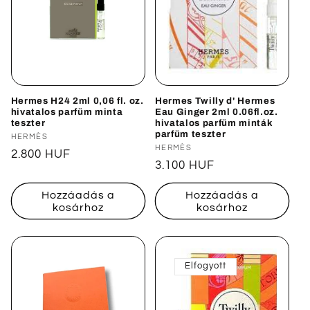
Hermes H24 2ml 0,06 fl. oz.
Hermes Twilly d' Hermes
hivatalos parfüm minta
Eau Ginger 2ml 0.06fl.oz.
teszter
hivatalos parfüm minták
parfüm teszter
Forgalmazó:
HERMÈS
Forgalmazó:
HERMÈS
Normál
2.800 HUF
Normál
3.100 HUF
ár
ár
Hozzáadás a
Hozzáadás a
kosárhoz
kosárhoz
Elfogyott