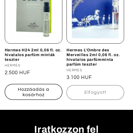
Hermes H24 2ml 0,06 fl. oz.
Hermes L'Ombre des
hivatalos parfüm minták
Merveilles 2ml 0,06 fl. oz.
teszter
hivatalos parfümminta
parfüm teszter
Forgalmazó:
HERMÈS
Forgalmazó:
HERMÈS
Normál
2.500 HUF
Normál
3.100 HUF
ár
ár
Hozzáadás a
Elfogyott
kosárhoz
Iratkozzon fel