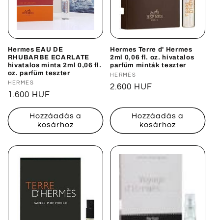
Hermes EAU DE
Hermes Terre d' Hermes
RHUBARBE ECARLATE
2ml 0,06 fl. oz. hivatalos
hivatalos minta 2ml 0,06 fl.
parfüm minták teszter
oz. parfüm teszter
Forgalmazó:
HERMÈS
Forgalmazó:
HERMES
Normál
2.600 HUF
Normál
1.600 HUF
ár
ár
Hozzáadás a
Hozzáadás a
kosárhoz
kosárhoz