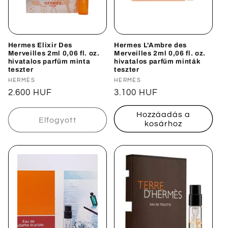
Hermes Elixir Des
Hermes L'Ambre des
Merveilles 2ml 0,06 fl. oz.
Merveilles 2ml 0,06 fl. oz.
hivatalos parfüm minta
hivatalos parfüm minták
teszter
teszter
Forgalmazó:
HERMÈS
Forgalmazó:
HERMÈS
Normál
2.600 HUF
Normál
3.100 HUF
ár
ár
Hozzáadás a
Elfogyott
kosárhoz