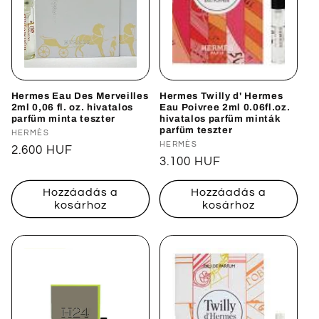
Hermes Eau Des Merveilles
Hermes Twilly d' Hermes
2ml 0,06 fl. oz. hivatalos
Eau Poivree 2ml 0.06fl.oz.
parfüm minta teszter
hivatalos parfüm minták
parfüm teszter
Forgalmazó:
HERMÈS
Forgalmazó:
HERMÈS
Normál
2.600 HUF
Normál
3.100 HUF
ár
ár
Hozzáadás a
Hozzáadás a
kosárhoz
kosárhoz