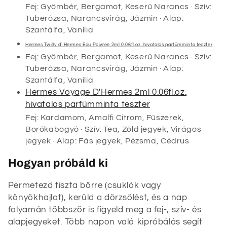
Fej: Gyömbér, Bergamot, Keserű Narancs · Szív:
Tuberózsa, Narancsvirág, Jázmin · Alap:
Szantálfa, Vanília
Hermes Twilly d' Hermes Eau Poivree 2ml 0.06fl.oz. hivatalos parfümminta teszter
Fej: Gyömbér, Bergamot, Keserű Narancs · Szív:
Tuberózsa, Narancsvirág, Jázmin · Alap:
Szantálfa, Vanília
Hermes Voyage D'Hermes 2ml 0.06fl.oz.
hivatalos parfümminta teszter
Fej: Kardamom, Amalfi Citrom, Fűszerek,
Borókabogyó · Szív: Tea, Zöld jegyek, Virágos
jegyek · Alap: Fás jegyek, Pézsma, Cédrus
Hogyan próbáld ki
Permetezd tiszta bőrre (csuklók vagy
könyökhajlat), kerüld a dörzsölést, és a nap
folyamán többször is figyeld meg a fej-, szív- és
alapjegyeket. Több napon való kipróbálás segít