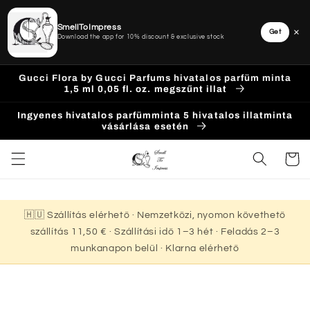
SmellToImpress
×
Get
Download the app for 10% discount & exclusive stock
Ugrás a
Gucci Flora by Gucci Parfums hivatalos parfüm minta
tartalomhoz
1,5 ml 0,05 fl. oz. megszűnt illat
Ingyenes hivatalos parfümminta 5 hivatalos illatminta
vásárlása esetén
Kosár
🇭🇺 Szállítás elérhető · Nemzetközi, nyomon követhető
szállítás 11,50 € · Szállítási idő 1–3 hét · Feladás 2–3
munkanapon belül · Klarna elérhető