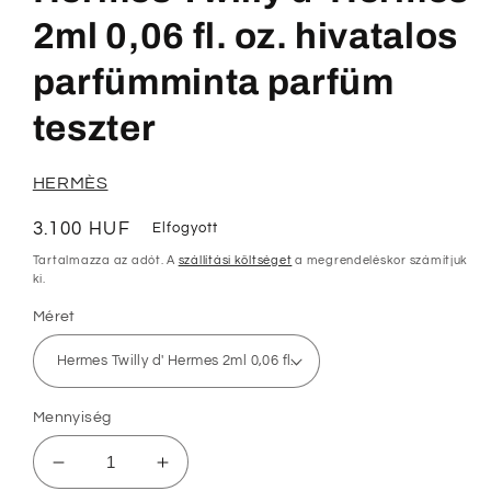
modális
párbeszédpanelen
2ml 0,06 fl. oz. hivatalos
parfümminta parfüm
teszter
HERMÈS
Normál
3.100 HUF
Elfogyott
ár
Tartalmazza az adót. A
szállítási költséget
a megrendeléskor számítjuk
ki.
Méret
Mennyiség
Hermes
Hermes