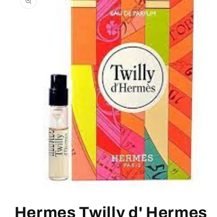
termékadatokra
1.
médiafájl
megnyitása
Hermes Twilly d' Hermes
a