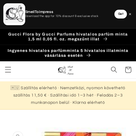
SmellToImpress
×
Get
Download the app for 10% discount & exclusive stock
Ugrás a
Gucci Flora by Gucci Parfums hivatalos parfüm minta
tartalomhoz
1,5 ml 0,05 fl. oz. megszűnt illat
Ingyenes hivatalos parfümminta 5 hivatalos illatminta
vásárlása esetén
Kosár
🇭🇺 Szállítás elérhető · Nemzetközi, nyomon követhető
szállítás 11,50 € · Szállítási idő 1–3 hét · Feladás 2–3
munkanapon belül · Klarna elérhető
Kihagyás, és
ugrás a