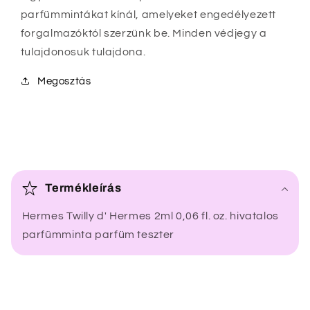
parfümmintákat kínál, amelyeket engedélyezett
forgalmazóktól szerzünk be. Minden védjegy a
tulajdonosuk tulajdona.
Megosztás
Ö
s
Termékleírás
s
Hermes Twilly d' Hermes 2ml 0,06 fl. oz. hivatalos
z
parfümminta parfüm teszter
e
c
s
u