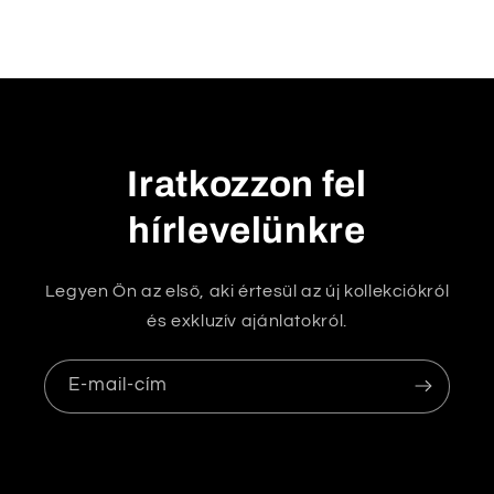
k
h
a
t
ó
t
Iratkozzon fel
a
hírlevelünkre
r
t
a
Legyen Ön az első, aki értesül az új kollekciókról
l
és exkluzív ajánlatokról.
o
m
E-mail-cím