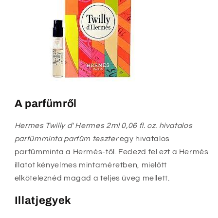
A parfümről
Hermes Twilly d' Hermes 2ml 0,06 fl. oz. hivatalos
parfümminta parfüm teszter
egy hivatalos
parfümminta a Hermès-től. Fedezd fel ezt a Hermès
illatot kényelmes mintaméretben, mielőtt
elköteleznéd magad a teljes üveg mellett.
Illatjegyek