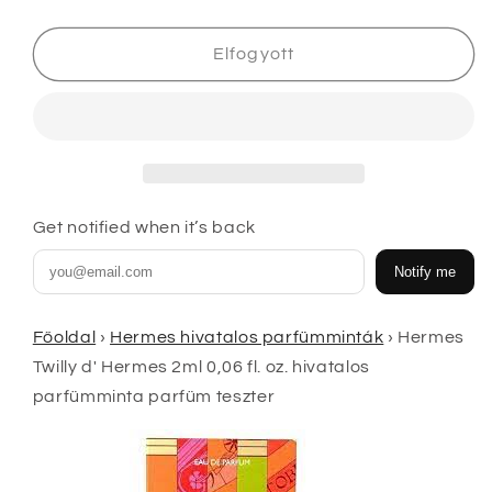
Twilly
Twilly
d&#39;
d&#39;
Hermes
Hermes
Elfogyott
2ml
2ml
0,06
0,06
fl.
fl.
oz.
oz.
hivatalos
hivatalos
parfümminta
parfümminta
parfüm
parfüm
Get notified when it’s back
teszter
teszter
mennyiségének
mennyiségének
Notify me
csökkentése
növelése
Főoldal
›
Hermes hivatalos parfümminták
›
Hermes
Twilly d' Hermes 2ml 0,06 fl. oz. hivatalos
parfümminta parfüm teszter