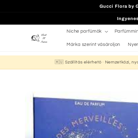
Ugrás a
Gucci Flora by 
tartalomhoz
Ingyenes
Niche parfümök
Parfümmi
Márka szerint vásároljon
Nyer
🇭🇺 Szállítás elérhető · Nemzetközi, n
Kihagyás, és
ugrás a
termékadatokra