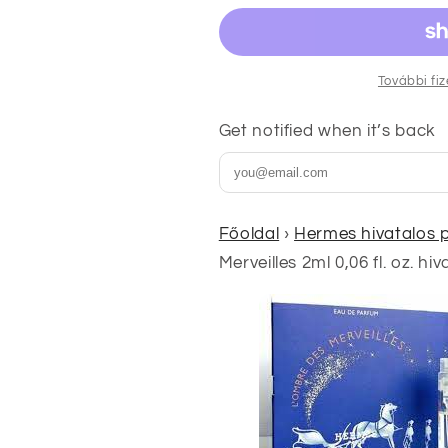
0,06
0,06
fl.
fl.
oz.
oz.
hivatalos
hivatalos
További fi
parfümminta
parfümminta
parfüm
parfüm
Get notified when it’s back
teszter
teszter
mennyiségének
mennyiségé
csökkentése
növelése
Főoldal
›
Hermes hivatalos 
Merveilles 2ml 0,06 fl. oz. 