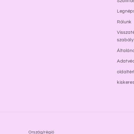
Szállítá
Legnép
Rólunk
Visszaté
szabály
Általán
Adatvéd
oldalté
kiskere
Ország/régió