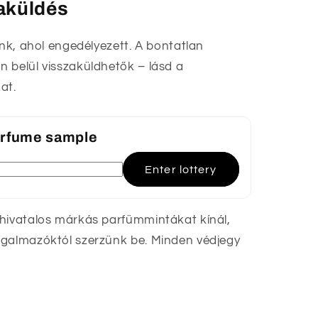
zaküldés
unk, ahol engedélyezett. A bontatlan
 belül visszaküldhetők – lásd a
at.
perfume sample
Enter lottery
 hivatalos márkás parfümmintákat kínál,
rgalmazóktól szerzünk be. Minden védjegy