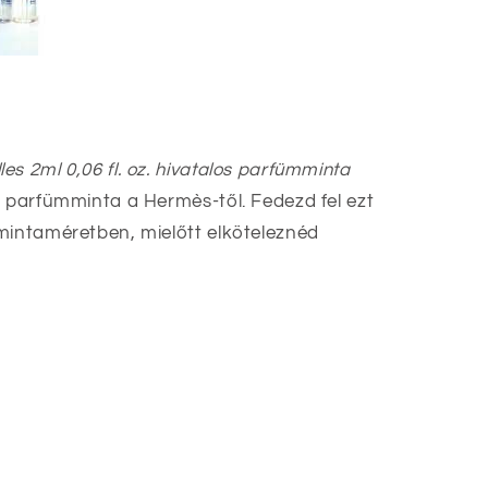
s 2ml 0,06 fl. oz. hivatalos parfümminta
 parfümminta a Hermès-től. Fedezd fel ezt
mintaméretben, mielőtt elköteleznéd