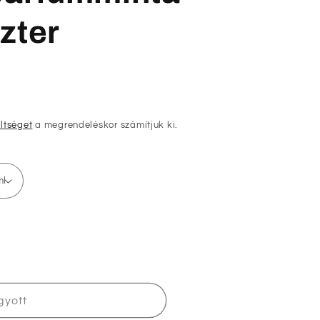
zter
öltséget
a megrendeléskor számítjuk ki.
e
gyott