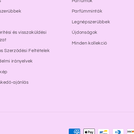
s
Parfümök
szerűbbek
Parfümminták
Legnépszerűbbek
rítési és visszaküldési
Újdonságok
zat
Minden kollekció
os Szerződési Feltételek
elmi irányelvek
rkép
skedő-ajánlás
Fizetési