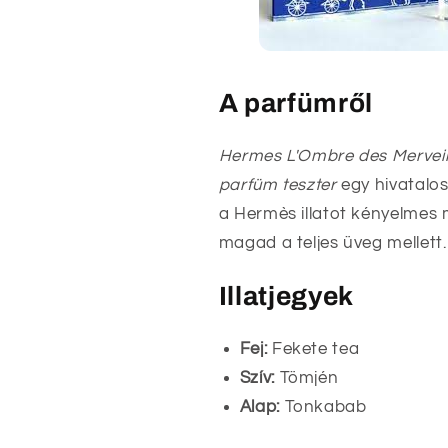
A parfümről
Hermes L'Ombre des Merveille
parfüm teszter
egy hivatalos
a Hermès illatot kényelmes 
magad a teljes üveg mellett.
Illatjegyek
Fej:
Fekete tea
Szív:
Tömjén
Alap:
Tonkabab