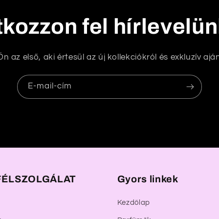
tkozzon fel hírlevelü
n az első, aki értesül az új kollekciókról és exkluzív aján
E-mail-cím
ÉLSZOLGÁLAT
Gyors linkek
Kezdőlap