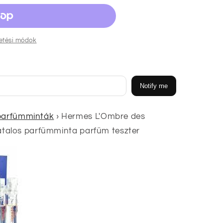
zetési módok
nek
Notify me
parfümminták
›
Hermes L'Ombre des
hivatalos parfümminta parfüm teszter