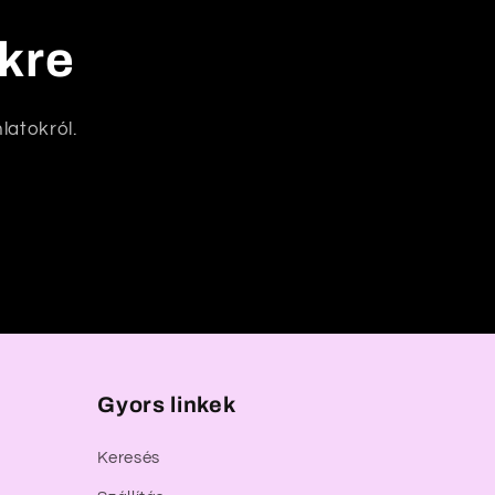
nkre
latokról.
Gyors linkek
Keresés