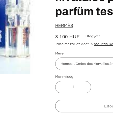
parfüm tes
HERMÈS
Normál
3.100 HUF
Elfogyott
ár
Tartalmazza az adót. A
szállítási k
Méret
Mennyiség
Hermes
Hermes
L&#39;Ombre
L&#39;Ombr
des
des
Merveilles
Merveilles
Elfo
2ml
2ml