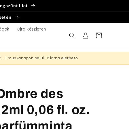
egszűnt illat
esetén
ágok
Újra készleten
Bejelentkezés
Kosár
s 2–3 munkanapon belül · Klarna elérhető
Ombre des
2ml 0,06 fl. oz.
 parfümminta