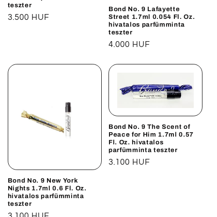
teszter
Bond No. 9 Lafayette
Street 1.7ml 0.054 Fl. Oz.
Normál
3.500 HUF
hivatalos parfümminta
ár
teszter
Normál
4.000 HUF
ár
Bond No. 9 The Scent of
Peace for Him 1.7ml 0.57
Fl. Oz. hivatalos
parfümminta teszter
Normál
3.100 HUF
ár
Bond No. 9 New York
Nights 1.7ml 0.6 Fl. Oz.
hivatalos parfümminta
teszter
Normál
3.100 HUF