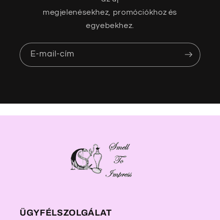
megjelenésekhez, promóciókhoz és
egyebekhez.
E-mail-cím
ÜGYFÉLSZOLGÁLAT