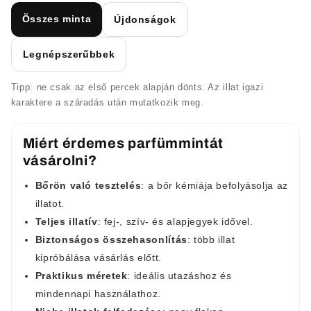
Összes minta
Újdonságok
Legnépszerűbbek
Tipp: ne csak az első percek alapján dönts. Az illat igazi
karaktere a száradás után mutatkozik meg.
Miért érdemes parfümmintát
vásárolni?
Bőrön való tesztelés
: a bőr kémiája befolyásolja az
illatot.
Teljes illatív
: fej-, szív- és alapjegyek idővel.
Biztonságos összehasonlítás
: több illat
kipróbálása vásárlás előtt.
Praktikus méretek
: ideális utazáshoz és
mindennapi használathoz.