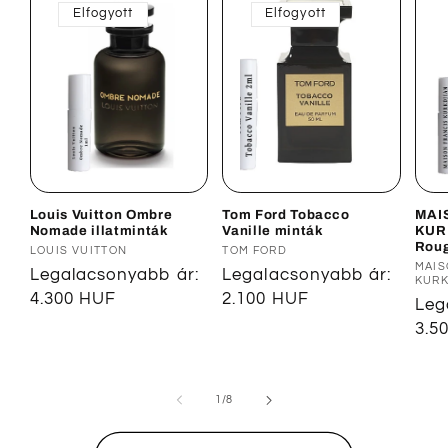
Elfogyott
Elfogyott
Louis Vuitton Ombre
Tom Ford Tobacco
MAI
Nomade illatminták
Vanille minták
KUR
Roug
Forgalmazó:
LOUIS VUITTON
Forgalmazó:
TOM FORD
For
MAIS
Normál
Legalacsonyabb ár:
Normál
Legalacsonyabb ár:
KURK
ár
4.300 HUF
ár
2.100 HUF
Nor
Leg
ár
3.5
/
1
/
8