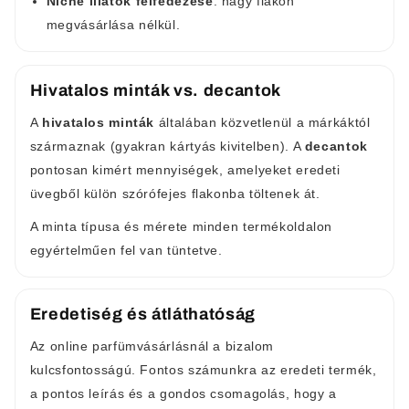
Niche illatok felfedezése
: nagy flakon
megvásárlása nélkül.
Hivatalos minták vs. decantok
A
hivatalos minták
általában közvetlenül a márkáktól
származnak (gyakran kártyás kivitelben). A
decantok
pontosan kimért mennyiségek, amelyeket eredeti
üvegből külön szórófejes flakonba töltenek át.
A minta típusa és mérete minden termékoldalon
egyértelműen fel van tüntetve.
Eredetiség és átláthatóság
Az online parfümvásárlásnál a bizalom
kulcsfontosságú. Fontos számunkra az eredeti termék,
a pontos leírás és a gondos csomagolás, hogy a