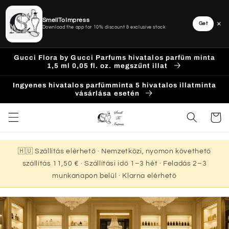
SmellToImpress
×
Get
Download the app for 10% discount & exclusive stock
Ugrás a
Gucci Flora by Gucci Parfums hivatalos parfüm minta
tartalomhoz
1,5 ml 0,05 fl. oz. megszűnt illat
Ingyenes hivatalos parfümminta 5 hivatalos illatminta
vásárlása esetén
Kosár
🇭🇺 Szállítás elérhető · Nemzetközi, nyomon követhető
szállítás 11,50 € · Szállítási idő 1–3 hét · Feladás 2–3
munkanapon belül · Klarna elérhető