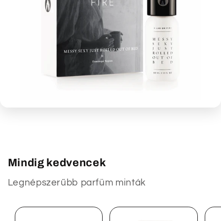
A LAB ON FIRE
Messy Sexy Just Rolled Out of Bed 60 ml
újra készleten
Az a könnyed bőrös pézsma + frissen mosott
ágynemű hangulat — modern, intim,
felejthetetlen.
Mindig kedvencek
Vásárolj most
Legnépszerűbb parfüm minták