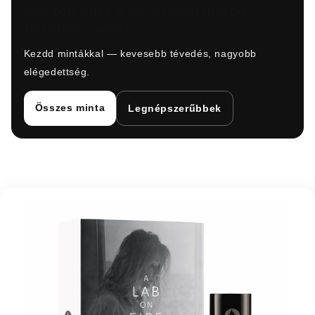
Készen állsz a következő illatod
felfedezésére?
Kezdd mintákkal — kevesebb tévedés, nagyobb
elégedettség.
Összes minta
Legnépszerűbbek