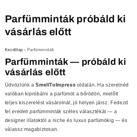
Parfümminták próbáld ki
vásárlás előtt
Kezdőlap
›
Parfümminták
Parfümminták — próbáld ki
vásárlás előtt
Üdvözlünk a
SmellToImpress
oldalán. Ha szeretnéd
valóban kipróbálni a parfümöt a bőrödön, mielőtt
teljes kiszerelést vásárolnál, jó helyen jársz. Fedezd
fel
eredeti parfümminták
széles választékát — a
designer illatoktól a niche és luxus parfümökig — és
válassz magabiztosan.