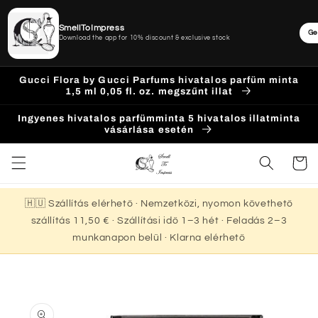
SmellToImpress
Ge
Download the app for 10% discount & exclusive stock
Ugrás a
Gucci Flora by Gucci Parfums hivatalos parfüm minta
tartalomhoz
1,5 ml 0,05 fl. oz. megszűnt illat
Ingyenes hivatalos parfümminta 5 hivatalos illatminta
vásárlása esetén
Kosár
🇭🇺 Szállítás elérhető · Nemzetközi, nyomon követhető
szállítás 11,50 € · Szállítási idő 1–3 hét · Feladás 2–3
munkanapon belül · Klarna elérhető
Kihagyás, és
ugrás a