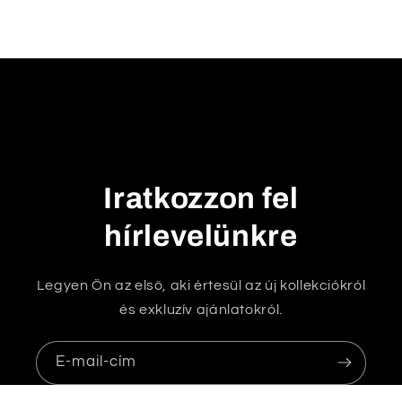
s
u
k
h
a
t
ó
t
Iratkozzon fel
a
r
hírlevelünkre
t
a
Legyen Ön az első, aki értesül az új kollekciókról
l
és exkluzív ajánlatokról.
o
m
E-mail-cím