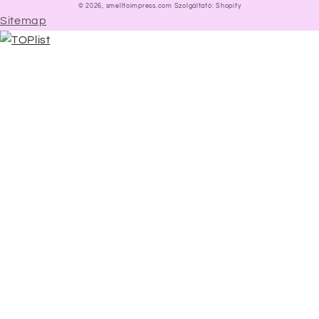
© 2026,
smelltoimpress.com
Szolgáltató: Shopify
Sitemap