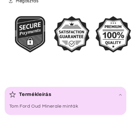
Megosztás
Ö
s
Termékleírás
s
Tom Ford Oud Minerale minták
z
e
c