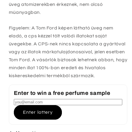
üveg atomizerekben érkeznek, nem olcsó
műanyagban.
Figyelem: A Tom Ford képen látható üveg nem
eladó, a cps kézzel tölt valódi illatokat saját
üvegekbe. A CPS-nek nincs kapcsolata a gyártóval
vagy az illatok márkatulajdonosaival, jelen esetben
Tom Ford. A vásárlók biztosak lehetnek abban, hogy
minden illat 100%-ban eredeti és hivatalos
kiskereskedelmi termékből származik.
Enter to win a free perfume sample
Enter lottery