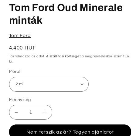
megnyitása
Tom Ford Oud Minerale
a
modális
párbeszédpanelen
minták
Tom Ford
Normál
4.400 HUF
ár
Tartalmazza az adót. A
szállítási költséget
a megrendeléskor számítjuk
ki.
Méret
Mennyiség
Tom
Tom
Ford
Ford
Oud
Oud
Nem tetszik az ár? Tegyen ajánlatot
Minerale
Minerale