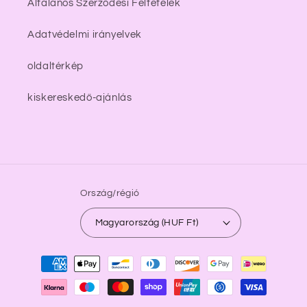
Általános Szerződési Feltételek
Adatvédelmi irányelvek
oldaltérkép
kiskereskedő-ajánlás
Ország/régió
Magyarország (HUF Ft)
Fizetési
módok