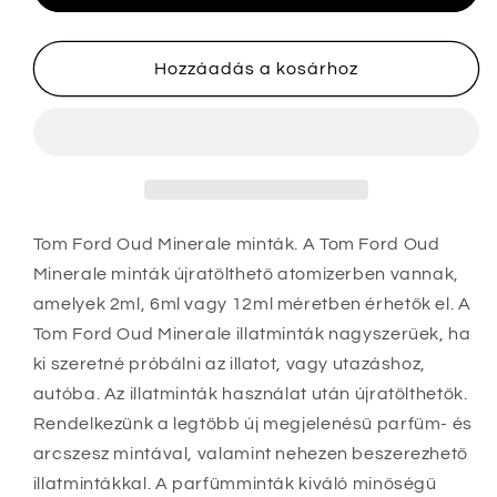
minták
minták
mennyiségének
mennyiségének
csökkentése
növelése
Hozzáadás a kosárhoz
Tom Ford Oud Minerale minták. A Tom Ford Oud
Minerale minták újratölthető atomizerben vannak,
amelyek 2ml, 6ml vagy 12ml méretben érhetők el
. A
Tom Ford Oud Minerale illatminták nagyszerűek, ha
ki szeretné próbálni az illatot, vagy utazáshoz,
autóba. Az illatminták használat után újratölthetők.
Rendelkezünk a legtöbb új megjelenésű parfüm- és
arcszesz mintával, valamint nehezen beszerezhető
illatmintákkal. A parfümminták kiváló minőségű