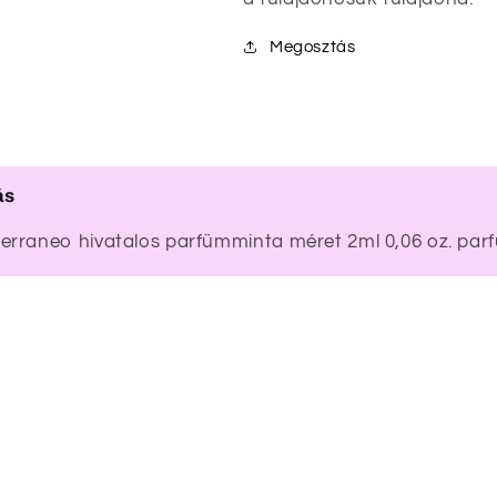
Megosztás
ás
erraneo hivatalos parfümminta méret 2ml 0,06 oz. par