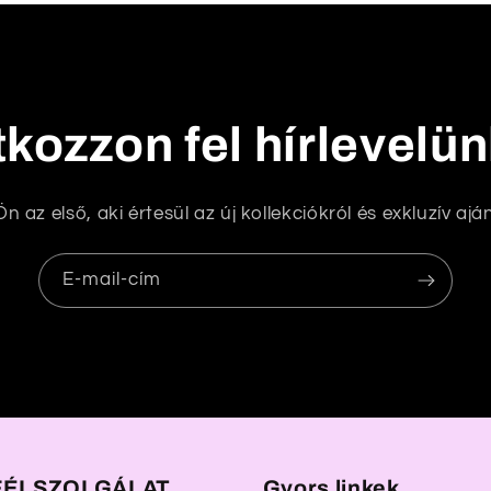
tkozzon fel hírlevelü
n az első, aki értesül az új kollekciókról és exkluzív aján
E-mail-cím
ÉLSZOLGÁLAT
Gyors linkek