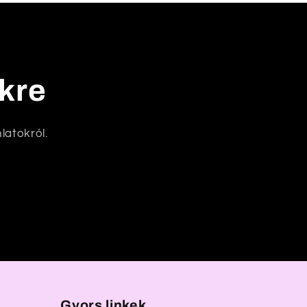
nkre
latokról.
Gyors linkek