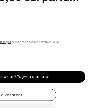
öltséget
a megrendeléskor számítjuk ki.
o
ik az ár? Tegyen ajánlatot
 a kosárhoz