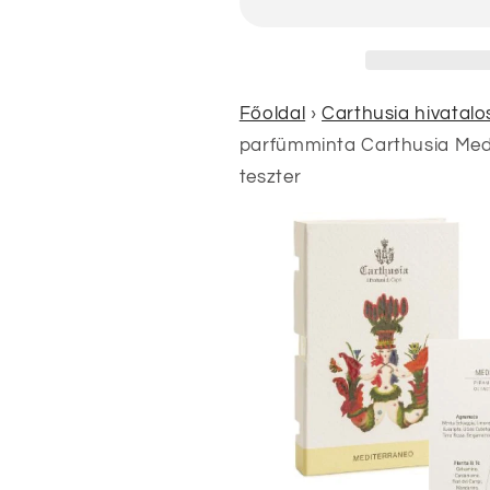
teszter
teszter
mennyiségének
mennyiségé
csökkentése
növelése
Főoldal
›
Carthusia hivatal
parfümminta Carthusia Medi
teszter