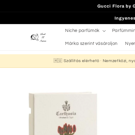
Ugrás a
Gucci Flora by 
tartalomhoz
Ingyenes
Niche parfümök
Parfümmi
Márka szerint vásároljon
Nyer
🇭🇺 Szállítás elérhető · Nemzetközi, n
Kihagyás, és
ugrás a
termékadatokra