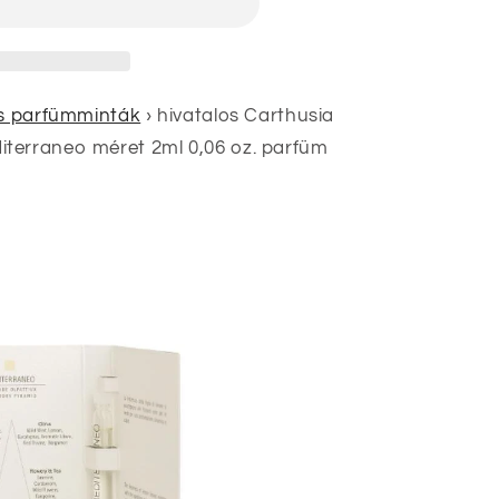
nek
os parfümminták
›
hivatalos Carthusia
terraneo méret 2ml 0,06 oz. parfüm