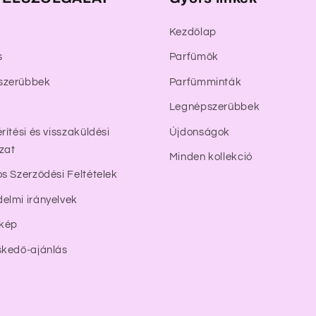
Kezdőlap
s
Parfümök
szerűbbek
Parfümminták
Legnépszerűbbek
rítési és visszaküldési
Újdonságok
zat
Minden kollekció
os Szerződési Feltételek
elmi irányelvek
rkép
skedő-ajánlás