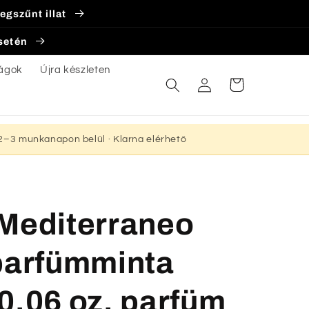
egszűnt illat
esetén
ágok
Újra készleten
Bejelentkezés
Kosár
s 2–3 munkanapon belül · Klarna elérhető
 Mediterraneo
 parfümminta
0,06 oz. parfüm