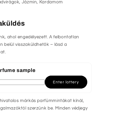
 Vadvirágok, Jázmin, Kardamom
zaküldés
unk, ahol engedélyezett. A felbontatlan
 belül visszaküldhetők – lásd a
at.
perfume sample
Enter lottery
 hivatalos márkás parfümmintákat kínál,
rgalmazóktól szerzünk be. Minden védjegy