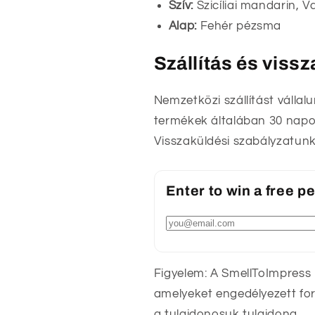
Szív:
Szicíliai mandarin,
Alap:
Fehér pézsma
Szállítás és viss
Nemzetközi szállítást vállal
termékek általában 30 napon
Visszaküldési szabályzatunk
Enter to win a free 
Figyelem: A SmellToImpress
amelyeket engedélyezett fo
a tulajdonosuk tulajdona.