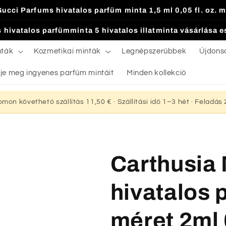
Gucci Parfums hivatalos parfüm minta 1,5 ml 0,05 fl. oz. m
 hivatalos parfümminta 5 hivatalos illatminta vásárlása 
nták
Kozmetikai minták
Legnépszerűbbek
Újdons
je meg ingyenes parfüm mintáit
Minden kollekció
yomon követhető szállítás 11,50 € · Szállítási idő 1–3 hét · Feladá
Carthusia
hivatalos
méret 2ml 