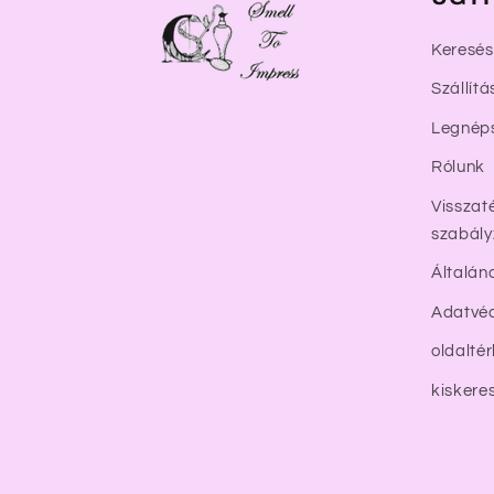
Keresés
Szállítá
Legnép
Rólunk
Visszaté
szabály
Általán
Adatvéd
oldalté
kiskere