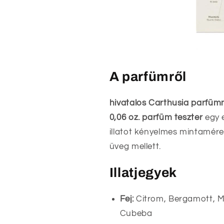
A parfümről
hivatalos Carthusia parfüm
0,06 oz. parfüm teszter
egy e
illatot kényelmes mintamére
üveg mellett.
Illatjegyek
Fej:
Citrom, Bergamott, Me
Cubeba