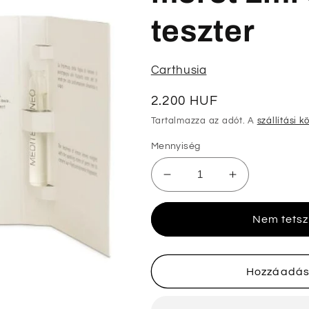
teszter
Carthusia
Normál
2.200 HUF
ár
Tartalmazza az adót. A
szállítási k
Mennyiség
Carthusia
Carthusia
Mediterraneo
Mediterrane
hivatalos
hivatalos
Nem tetsz
parfümminta
parfümminta
méret
méret
2ml
2ml
0,06
0,06
Hozzáadás
oz.
oz.
parfüm
parfüm