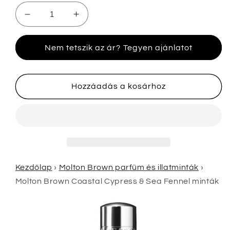
Molton
Molton
Brown
Brown
Coastal
Coastal
Nem tetszik az ár? Tegyen ajánlatot
Cypress
Cypress
&amp;
&amp;
Sea
Sea
Fennel
Fennel
Hozzáadás a kosárhoz
minták
minták
mennyiségének
mennyiségének
csökkentése
növelése
Kezdőlap
›
Molton Brown parfüm és illatminták
›
Molton Brown Coastal Cypress & Sea Fennel minták