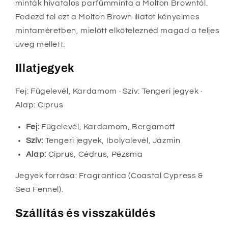
minták hivatalos parfümminta a Molton Browntól.
Fedezd fel ezt a Molton Brown illatot kényelmes
mintaméretben, mielőtt elköteleznéd magad a teljes
üveg mellett.
Illatjegyek
Fej: Fügelevél, Kardamom · Szív: Tengeri jegyek ·
Alap: Ciprus
Fej:
Fügelevél, Kardamom, Bergamott
Szív:
Tengeri jegyek, Ibolyalevél, Jázmin
Alap:
Ciprus, Cédrus, Pézsma
Jegyek forrása: Fragrantica (Coastal Cypress &
Sea Fennel).
Szállítás és visszaküldés