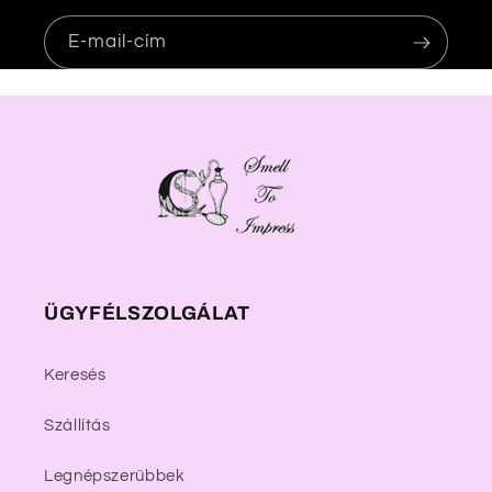
m
E-mail-cím
ÜGYFÉLSZOLGÁLAT
Keresés
Szállítás
Legnépszerűbbek