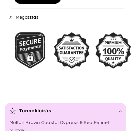
Megosztás
Ö
s
Termékleírás
s
Molton Brown Coastal Cypress & Sea Fennel
z
minták