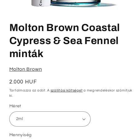
1.
médiafájl
megnyitása
Molton Brown Coastal
a
modális
párbeszédpanelen
Cypress & Sea Fennel
minták
Molton Brown
Normál
2.000 HUF
ár
Tartalmazza az adót. A
szállítási költséget
a megrendeléskor számítjuk
ki.
Méret
Mennyiség