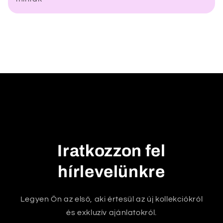
e
c
s
u
k
h
a
t
ó
t
a
Iratkozzon fel
r
t
hírlevelünkre
a
l
Legyen Ön az első, aki értesül az új kollekciókról
o
és exkluzív ajánlatokról.