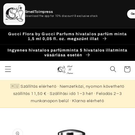
SmellToImpress
Ge
Download the app for 10% discount & exclusive stock
Ugrás a
Gucci Flora by Gucci Parfums hivatalos parfüm minta
tartalomhoz
1,5 ml 0,05 fl. oz. megszűnt illat
Ingyenes hivatalos parfümminta 5 hivatalos illatminta
vásárlása esetén
Kosár
🇭🇺 Szállítás elérhető · Nemzetközi, nyomon követhető
szállítás 11,50 € · Szállítási idő 1–3 hét · Feladás 2–3
munkanapon belül · Klarna elérhető
Kihagyás, és
ugrás a