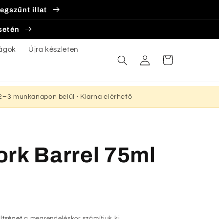
egszűnt illat
esetén
ágok
Újra készleten
Bejelentkezés
Kosár
s 2–3 munkanapon belül · Klarna elérhető
rk Barrel 75ml
öltséget
a megrendeléskor számítjuk ki.