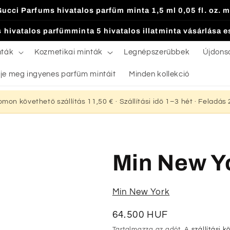
Gucci Parfums hivatalos parfüm minta 1,5 ml 0,05 fl. oz. m
 hivatalos parfümminta 5 hivatalos illatminta vásárlása 
nták
Kozmetikai minták
Legnépszerűbbek
Újdons
je meg ingyenes parfüm mintáit
Minden kollekció
yomon követhető szállítás 11,50 € · Szállítási idő 1–3 hét · Feladá
Min New Yo
Min New York
Normál
64.500 HUF
ár
Tartalmazza az adót. A
szállítási k