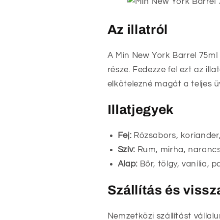
Az illatról
A Min New York Barrel 75ml
része. Fedezze fel ezt az il
elkötelezné magát a teljes ü
Illatjegyek
Fej:
Rózsabors, koriander,
Szív:
Rum, mirha, narancs
Alap:
Bőr, tölgy, vanília, p
Szállítás és viss
Nemzetközi szállítást vállal