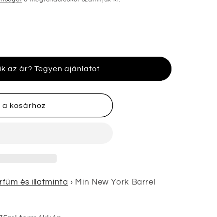
ik az ár? Tegyen ajánlatot
nek
 a kosárhoz
füm és illatminta
›
Min New York Barrel