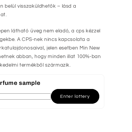
 belül visszaküldhetők – lásd a
at.
épen látható üveg nem eladó, a cps kézzel
üvegekbe. A CPS-nek nincs kapcsolata a
árkatulajdonosaival, jelen esetben Min New
ehetnek abban, hogy minden illat 100%-ban
eskedelmi termékből származik.
perfume sample
Enter lottery