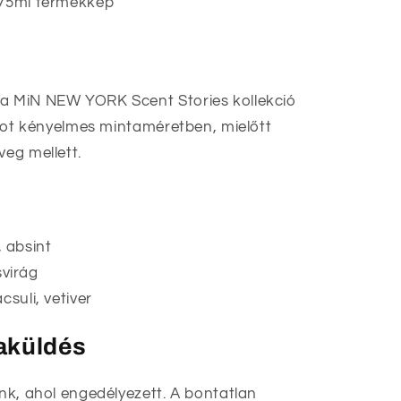
 a MiN NEW YORK Scent Stories kollekció
latot kényelmes mintaméretben, mielőtt
veg mellett.
 absint
virág
acsuli, vetiver
zaküldés
unk, ahol engedélyezett. A bontatlan