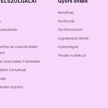
ÉLSZOLGÁLAT
Gyors linkek
Kezdőlap
s
Parfümök
szerűbbek
Parfümminták
Legnépszerűbbek
rítési és visszaküldési
Újdonságok
zat
Minden kollekció
os Szerződési Feltételek
elmi irányelvek
rkép
skedő-ajánlás