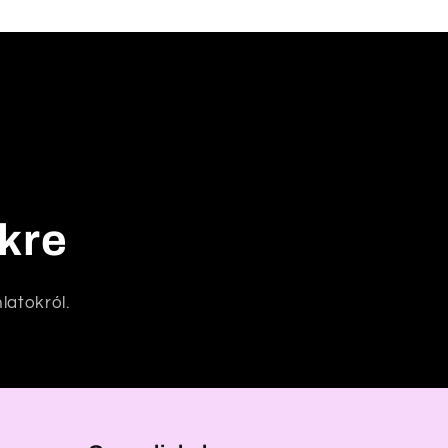
nkre
latokról.