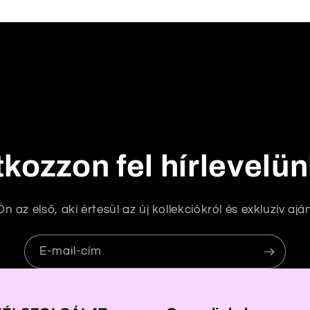
tkozzon fel hírlevelü
n az első, aki értesül az új kollekciókról és exkluzív aján
E-mail-cím