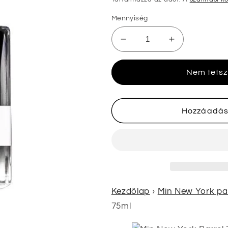
Mennyiség
Min
Min
New
New
York
York
Nem tetsz
Barrel
Barrel
75ml
75ml
mennyiségének
mennyiségé
csökkentése
növelése
Hozzáadás
Kezdőlap
›
Min New York par
75ml