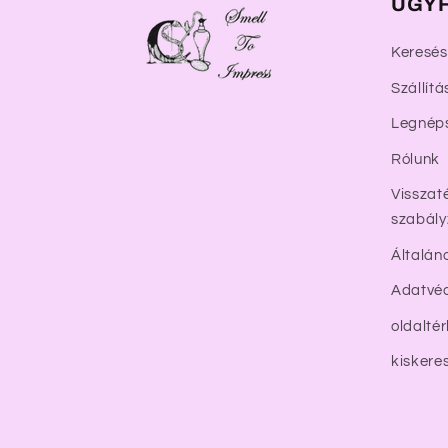
ÜGYF
Keresés
Szállítá
Legnép
Rólunk
Visszaté
szabály
Általán
Adatvéd
oldalté
kiskere