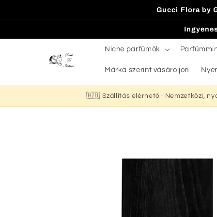
Ugrás a
Gucci Flora by 
tartalomhoz
Ingyenes
Niche parfümök
Parfümmi
Márka szerint vásároljon
Nyer
🇭🇺 Szállítás elérhető · Nemzetközi, n
Kihagyás, és
ugrás a
termékadatokra