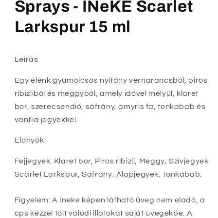
Sprays - INeKE Scarlet
Larkspur 15 ml
Leírás
Egy élénk gyümölcsös nyitány vérnarancsból, piros
ribizliből és meggyből, amely idővel mélyül, klaret
bor, szerecsendió, sáfrány, amyris fa, tonkabab és
vanília jegyekkel.
Előnyök
Fejjegyek: Klaret bor, Piros ribizli, Meggy; Szívjegyek:
Scarlet Larkspur, Sáfrány; Alapjegyek: Tonkabab.
Figyelem: A Ineke képen látható üveg nem eladó, a
cps kézzel tölt valódi illatokat saját üvegekbe. A