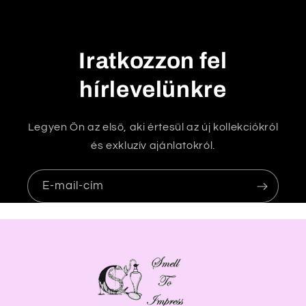
t
ó
t
Iratkozzon fel
a
r
hírlevelünkre
t
a
Legyen Ön az első, aki értesül az új kollekciókról
l
és exkluzív ajánlatokról.
o
m
E-mail-cím