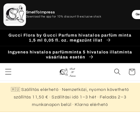
SmellToImpress
Ge
Download the app for 10% discount & exclusive stock
Ugrás a
Gucci Flora by Gucci Parfums hivatalos parfüm minta
tartalomhoz
1,5 ml 0,05 fl. oz. megszűnt illat
Ingyenes hivatalos parfümminta 5 hivatalos illatminta
vásárlása esetén
Kosár
🇭🇺 Szállítás elérhető · Nemzetközi, nyomon követhető
szállítás 11,50 € · Szállítási idő 1–3 hét · Feladás 2–3
munkanapon belül · Klarna elérhető
Kihagyás, és
ugrás a