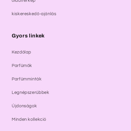
oldaltérkép
kiskereskedő-ajánlás
Gyors linkek
Kezdőlap
Parfümök
Parfümminták
Legnépszerűbbek
Újdonságok
Minden kollekció