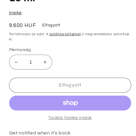
Ineke
Normál
9.600 HUF
Elfogyott
ár
Tartalmazza az adót. A
szállítási költséget
a megrendeléskor számítjuk
ki.
Mennyiség
INeKE
INeKE
Scarlet
Scarlet
Larkspur
Larkspur
15
15
Elfogyott
ml
ml
mennyiségének
mennyiségének
csökkentése
növelése
További fizetési módok
Get notified when it’s back