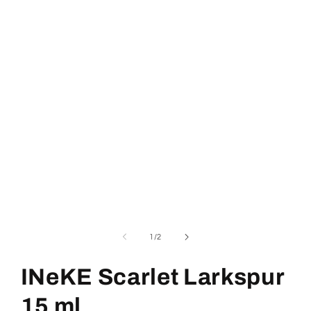
/
1
/
2
INeKE Scarlet Larkspur
15 ml