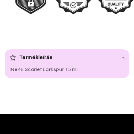
Ö
s
Termékleírás
s
INeKE Scarlet Larkspur 15 ml
z
e
c
s
u
k
h
a