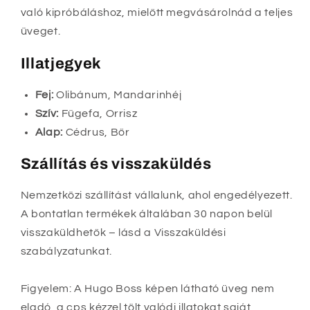
való kipróbáláshoz, mielőtt megvásárolnád a teljes
üveget.
Illatjegyek
Fej:
Olibánum, Mandarinhéj
Szív:
Fügefa, Orrisz
Alap:
Cédrus, Bőr
Szállítás és visszaküldés
Nemzetközi szállítást vállalunk, ahol engedélyezett.
A bontatlan termékek általában 30 napon belül
visszaküldhetők – lásd a Visszaküldési
szabályzatunkat.
Figyelem: A Hugo Boss képen látható üveg nem
eladó, a cps kézzel tölt valódi illatokat saját