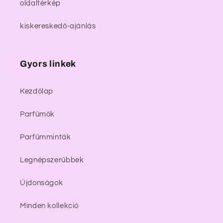
oldaltérkép
kiskereskedő-ajánlás
Gyors linkek
Kezdőlap
Parfümök
Parfümminták
Legnépszerűbbek
Újdonságok
Minden kollekció