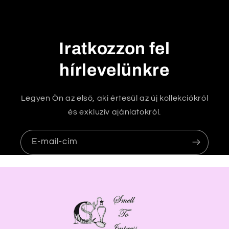
t
ó
t
Iratkozzon fel
a
r
hírlevelünkre
t
a
Legyen Ön az első, aki értesül az új kollekciókról
l
és exkluzív ajánlatokról.
o
m
E-mail-cím