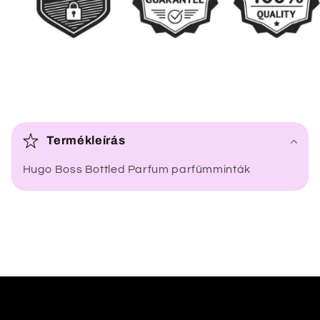
Ö
s
Termékleírás
s
Hugo Boss Bottled Parfum parfümminták
z
e
c
s
u
k
h
a