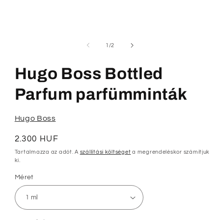
modális
párbeszédpanelen
/
1
/
2
Hugo Boss Bottled
Parfum parfümminták
Hugo Boss
Normál
2.300 HUF
ár
Tartalmazza az adót. A
szállítási költséget
a megrendeléskor számítjuk
ki.
Méret