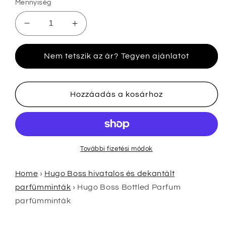
Mennyiség
Hugo
Hugo
Boss
Boss
Bottled
Bottled
Nem tetszik az ár? Tegyen ajánlatot
Parfum
Parfum
parfümminták
parfümminták
mennyiségének
mennyiségének
csökkentése
növelése
Hozzáadás a kosárhoz
További fizetési módok
Home
›
Hugo Boss hivatalos és dekantált
parfümminták
›
Hugo Boss Bottled Parfum
parfümminták