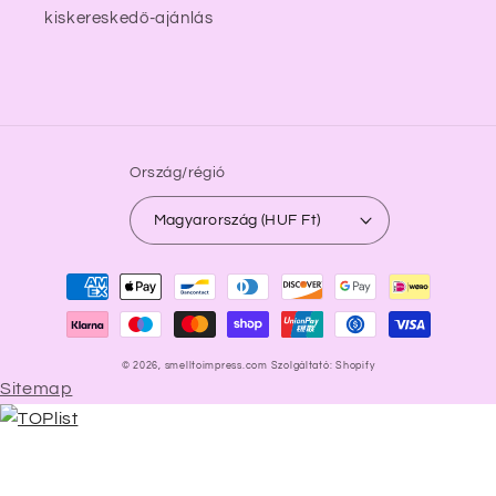
kiskereskedő-ajánlás
Ország/régió
Magyarország (HUF Ft)
Fizetési
módok
© 2026,
smelltoimpress.com
Szolgáltató: Shopify
Sitemap