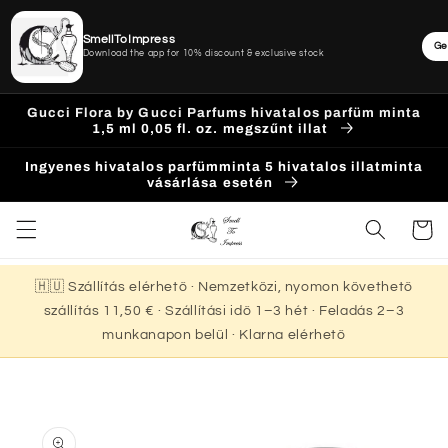
SmellToImpress
Ge
Download the app for 10% discount & exclusive stock
Ugrás a
Gucci Flora by Gucci Parfums hivatalos parfüm minta
tartalomhoz
1,5 ml 0,05 fl. oz. megszűnt illat
Ingyenes hivatalos parfümminta 5 hivatalos illatminta
vásárlása esetén
Kosár
🇭🇺 Szállítás elérhető · Nemzetközi, nyomon követhető
szállítás 11,50 € · Szállítási idő 1–3 hét · Feladás 2–3
munkanapon belül · Klarna elérhető
Kihagyás, és
ugrás a