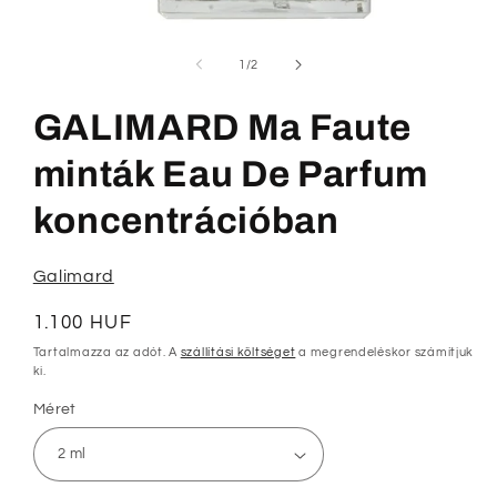
1.
médiafájl
megnyitása
/
1
/
2
a
modális
párbeszédpanelen
GALIMARD Ma Faute
minták Eau De Parfum
koncentrációban
Galimard
Normál
1.100 HUF
ár
Tartalmazza az adót. A
szállítási költséget
a megrendeléskor számítjuk
ki.
Méret