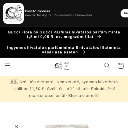
SmellToImpress
Ge
Download the app for 10% discount & exclusive stock
Ugrás a
Gucci Flora by Gucci Parfums hivatalos parfüm minta
tartalomhoz
1,5 ml 0,05 fl. oz. megszűnt illat
Ingyenes hivatalos parfümminta 5 hivatalos illatminta
vásárlása esetén
Kosár
🇭🇺 Szállítás elérhető · Nemzetközi, nyomon követhető
szállítás 11,50 € · Szállítási idő 1–3 hét · Feladás 2–3
munkanapon belül · Klarna elérhető
Kihagyás, és
ugrás a