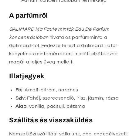
A parfümről
GALIMARD Ma Faute minták Eau De Parfum
koncentrációban
hivatalos parfümminta a
Galimard-tól. Fedezze fel ezt a Galimard illatot
kényelmes mintaméretben, mielőtt elkötelezné
magát a teljes üveg mellett.
Illatjegyek
Fej:
Amalfi citrom, narancs
Szív:
Fahéj, szerecsendió, írisz, jázmin, rózsa
Alap:
Vanília, pacsuli, pézsma
Szállítás és visszaküldés
Nemzetközi szállítást vállalunk, ahol engedélyezett.