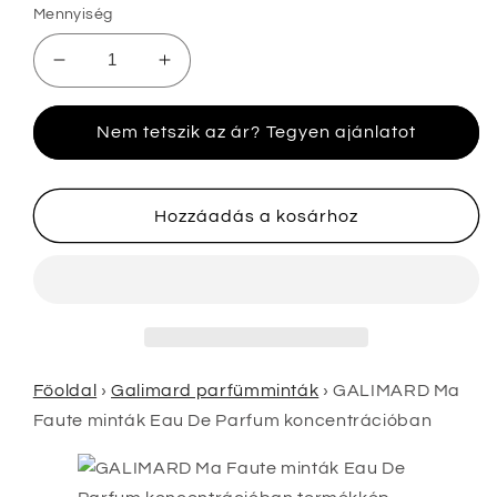
Mennyiség
GALIMARD
GALIMARD
Ma
Ma
Faute
Faute
Nem tetszik az ár? Tegyen ajánlatot
minták
minták
Eau
Eau
De
De
Parfum
Parfum
Hozzáadás a kosárhoz
koncentrációban
koncentrációban
mennyiségének
mennyiségének
csökkentése
növelése
Főoldal
›
Galimard parfümminták
›
GALIMARD Ma
Faute minták Eau De Parfum koncentrációban