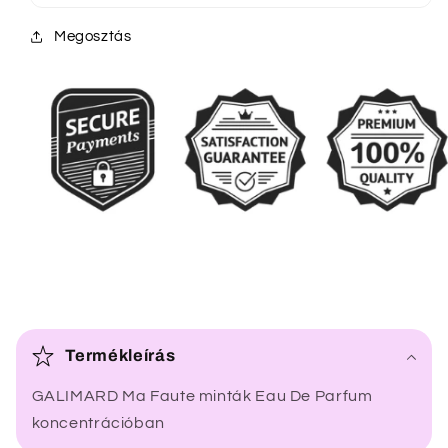
Megosztás
Ö
s
Termékleírás
s
GALIMARD Ma Faute minták Eau De Parfum
z
koncentrációban
e