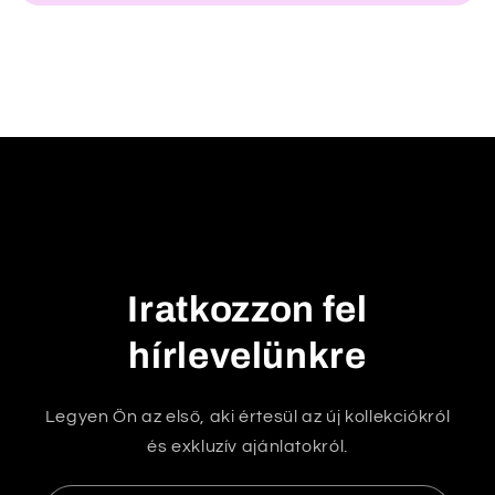
c
s
u
k
h
a
t
ó
t
a
Iratkozzon fel
r
t
hírlevelünkre
a
l
Legyen Ön az első, aki értesül az új kollekciókról
o
és exkluzív ajánlatokról.
m