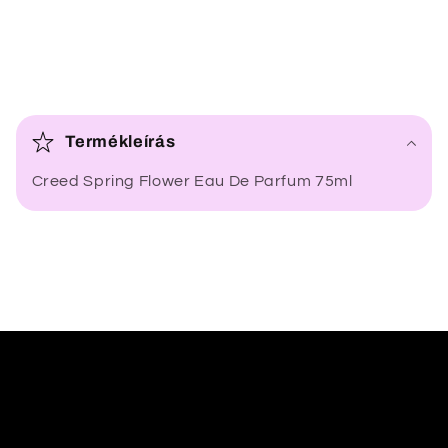
Ö
s
Termékleírás
s
Creed Spring Flower Eau De Parfum 75ml
z
e
c
s
u
k
h
a
t
ó