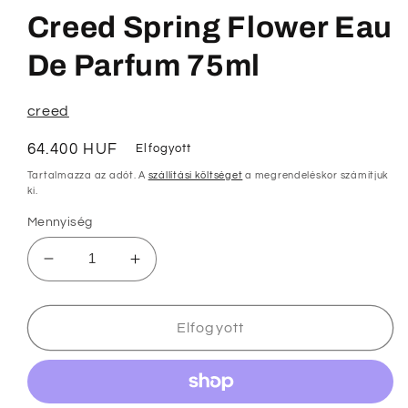
médiafájl
megnyitása
Creed Spring Flower Eau
a
modális
párbeszédpanelen
De Parfum 75ml
creed
Normál
64.400 HUF
Elfogyott
ár
Tartalmazza az adót. A
szállítási költséget
a megrendeléskor számítjuk
ki.
Mennyiség
Creed
Creed
Spring
Spring
Flower
Flower
Eau
Eau
Elfogyott
De
De
Parfum
Parfum
75ml
75ml
mennyiségének
mennyiségének