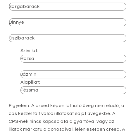
Sárgabarack
Dinnye
Őszibarack
Szívillat:
Rózsa
Jázmin
Alapillat:
Pézsma
Figyelem: A creed képen látható üveg nem eladó, a
cps kézzel tölt valódi illatokat saját üvegekbe. A
CPS-nek nincs kapcsolata a gyártóval vagy az
illatok márkatulajdonosaival, jelen esetben creed. A