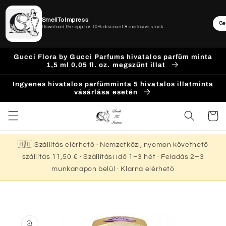
SmellToImpress
Ge
Download the app for 10% discount & exclusive stock
Ugrás a
Gucci Flora by Gucci Parfums hivatalos parfüm minta
tartalomhoz
1,5 ml 0,05 fl. oz. megszűnt illat
Ingyenes hivatalos parfümminta 5 hivatalos illatminta
vásárlása esetén
Kosár
🇭🇺 Szállítás elérhető · Nemzetközi, nyomon követhető
szállítás 11,50 € · Szállítási idő 1–3 hét · Feladás 2–3
munkanapon belül · Klarna elérhető
Kihagyás, és
ugrás a