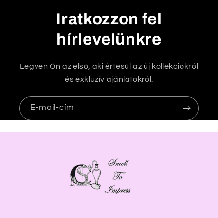
t
Iratkozzon fel
a
r
hírlevelünkre
t
a
Legyen Ön az első, aki értesül az új kollekciókról
l
és exkluzív ajánlatokról.
o
m
E-mail-cím