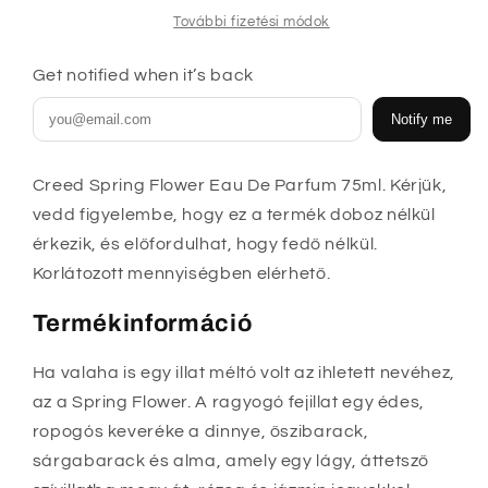
csökkentése
növelése
További fizetési módok
Get notified when it’s back
Notify me
Creed Spring Flower Eau De Parfum 75ml. Kérjük,
vedd figyelembe, hogy ez a termék doboz nélkül
érkezik, és előfordulhat, hogy fedő nélkül.
Korlátozott mennyiségben elérhető.
Termékinformáció
Ha valaha is egy illat méltó volt az ihletett nevéhez,
az a Spring Flower. A ragyogó fejillat egy édes,
ropogós keveréke a dinnye, őszibarack,
sárgabarack és alma, amely egy lágy, áttetsző