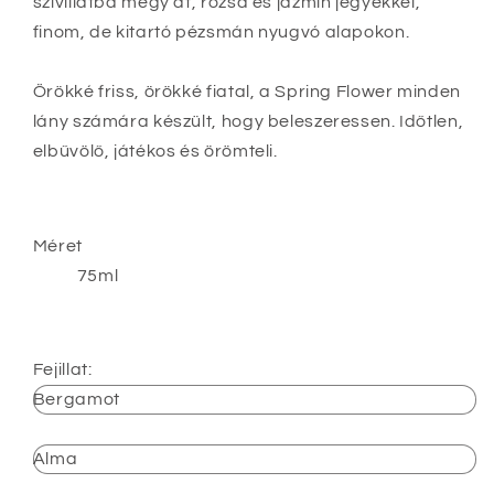
szívillatba megy át, rózsa és jázmin jegyekkel,
finom, de kitartó pézsmán nyugvó alapokon.
Örökké friss, örökké fiatal, a Spring Flower minden
lány számára készült, hogy beleszeressen. Időtlen,
elbűvölő, játékos és örömteli.
Méret
75ml
Fejillat:
Bergamot
Alma