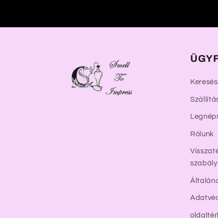
a
l
o
m
ÜGYF
Keresés
Szállítá
Legnép
Rólunk
Visszaté
szabály
Általán
Adatvéd
oldalté