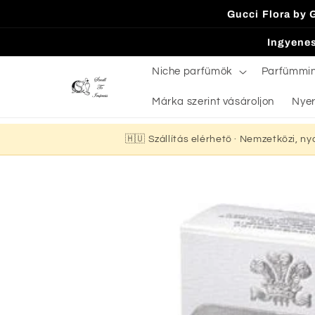
Ugrás a
Gucci Flora by 
tartalomhoz
Ingyenes
Niche parfümök
Parfümmi
Márka szerint vásároljon
Nyer
🇭🇺 Szállítás elérhető · Nemzetközi, n
Kihagyás, és
ugrás a
termékadatokra