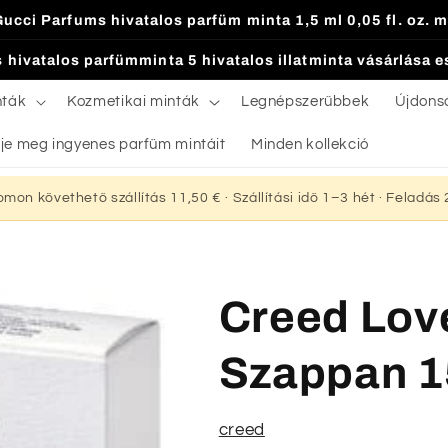
Gucci Parfums hivatalos parfüm minta 1,5 ml 0,05 fl. oz. m
 hivatalos parfümminta 5 hivatalos illatminta vásárlása 
nták
Kozmetikai minták
Legnépszerűbbek
Újdons
je meg ingyenes parfüm mintáit
Minden kollekció
yomon követhető szállítás 11,50 € · Szállítási idő 1–3 hét · Feladá
Creed Love
Szappan 
creed