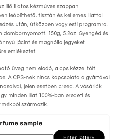
oz illő illatos kézműves szappan
en leöblíthető,
tisztán és kellemes illattal
edzés után, útközben vagy esti programra.
 dombornyomott. 150g, 5.2oz. Gyengéd és
 könnyű jácint és magnólia jegyeket
lőre emlékeztet.
ható üveg nem eladó, a cps kézzel tölt
ekbe. A CPS-nek nincs kapcsolata a gyártóval
nosaival, jelen esetben creed. A vásárlók
gy minden illat 100%-ban eredeti és
ermékből származik.
perfume sample
Enter lottery