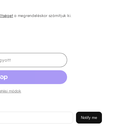
öltséget
a megrendeléskor számítjuk ki.
gyott
nek
zetési módok
Notify me