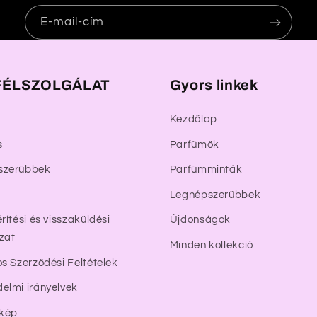
E-mail-cím
ÉLSZOLGÁLAT
Gyors linkek
Kezdőlap
s
Parfümök
szerűbbek
Parfümminták
Legnépszerűbbek
rítési és visszaküldési
Újdonságok
zat
Minden kollekció
os Szerződési Feltételek
elmi irányelvek
rkép