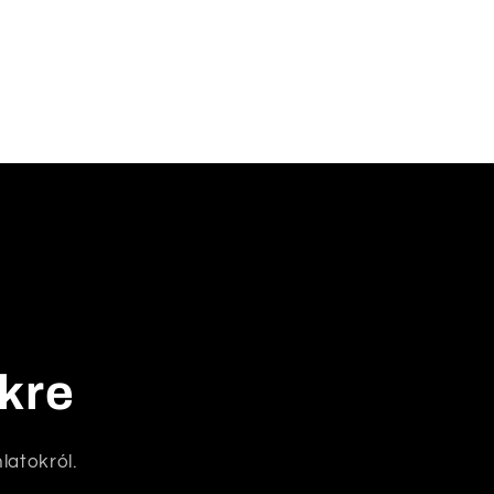
nkre
latokról.