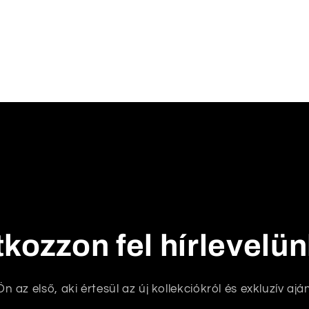
tkozzon fel hírlevelü
n az első, aki értesül az új kollekciókról és exkluzív aján