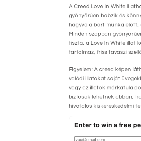
A Creed Love In White illath
gyönyörűen habzik és könny
hagyva a bőrt munka előtt, 
Minden szappan gyönyörűen
tiszta, a Love In White illat
tartalmaz, friss tavaszi szel
Figyelem: A creed képen lát
valódi illatokat saját üveg
vagy az illatok márkatulajdo
biztosak lehetnek abban, ho
hivatalos kiskereskedelmi t
Enter to win a free 