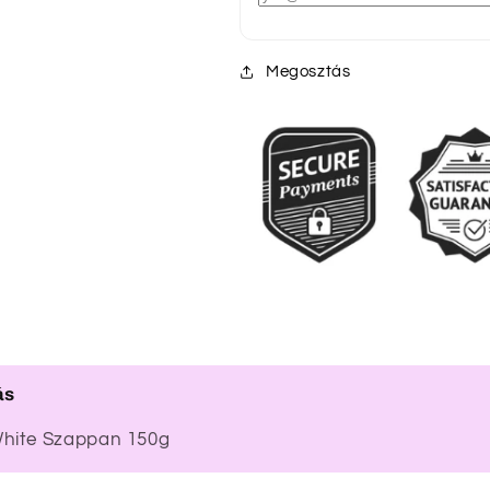
Megosztás
ás
White Szappan 150g