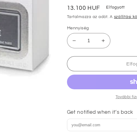
Normál
13.100 HUF
Elfogyott
ár
Tartalmazza az adót. A
szállítási k
Mennyiség
Creed
Creed
Love
Love
In
In
White
White
Elfo
Szappan
Szappan
150g
150g
mennyiségének
mennyiségé
csökkentése
növelése
További fi
Get notified when it’s back