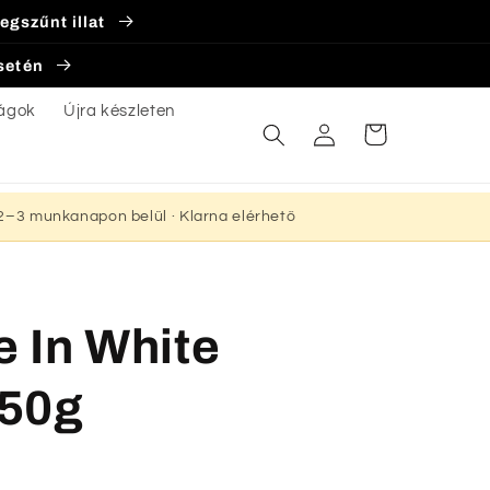
egszűnt illat
esetén
ágok
Újra készleten
Bejelentkezés
Kosár
s 2–3 munkanapon belül · Klarna elérhető
 In White
150g