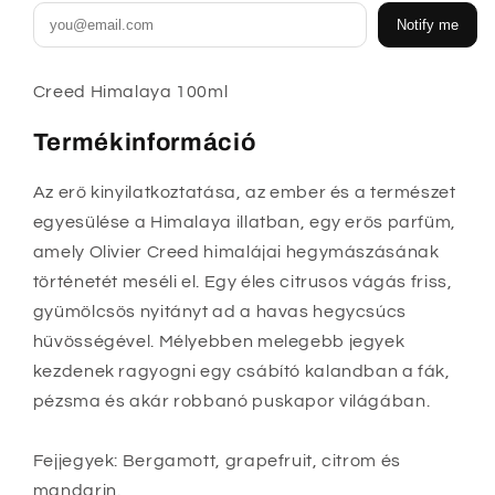
Notify me
Creed Himalaya 100ml
Termékinformáció
Az erő kinyilatkoztatása, az ember és a természet
egyesülése a Himalaya illatban, egy erős parfüm,
amely Olivier Creed himalájai hegymászásának
történetét meséli el. Egy éles citrusos vágás friss,
gyümölcsös nyitányt ad a havas hegycsúcs
hűvösségével. Mélyebben melegebb jegyek
kezdenek ragyogni egy csábító kalandban a fák,
pézsma és akár robbanó puskapor világában.
Fejjegyek: Bergamott, grapefruit, citrom és
mandarin.