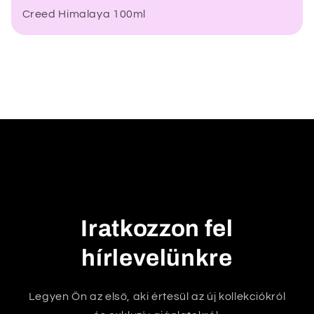
Creed Himalaya 100ml
z
e
c
s
u
k
h
a
t
ó
t
Iratkozzon fel
a
r
hírlevelünkre
t
a
Legyen Ön az első, aki értesül az új kollekciókról
l