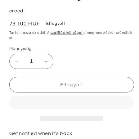
modális
párbeszédpanelen
creed
Normál
73.100 HUF
Elfogyott
ár
Tartalmazza az adót. A
szállítási költséget
a megrendeléskor számítjuk
ki.
Mennyiség
Creed
Creed
Himalaya
Himalaya
100ml
100ml
mennyiségének
mennyiségének
Elfogyott
csökkentése
növelése
Get notified when it’s back