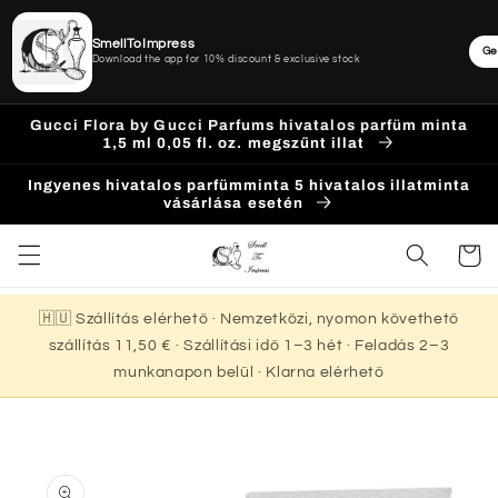
SmellToImpress
Ge
Download the app for 10% discount & exclusive stock
Ugrás a
Gucci Flora by Gucci Parfums hivatalos parfüm minta
tartalomhoz
1,5 ml 0,05 fl. oz. megszűnt illat
Ingyenes hivatalos parfümminta 5 hivatalos illatminta
vásárlása esetén
Kosár
🇭🇺 Szállítás elérhető · Nemzetközi, nyomon követhető
szállítás 11,50 € · Szállítási idő 1–3 hét · Feladás 2–3
munkanapon belül · Klarna elérhető
Kihagyás, és
ugrás a