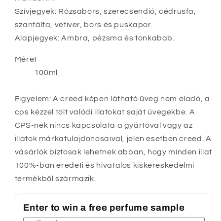
Szívjegyek: Rózsabors, szerecsendió, cédrusfa,
szantálfa, vetiver, bors és puskapor.
Alapjegyek: Ambra, pézsma és tonkabab.
Méret
100ml
Figyelem: A creed képen látható üveg nem eladó, a
cps kézzel tölt valódi illatokat saját üvegekbe. A
CPS-nek nincs kapcsolata a gyártóval vagy az
illatok márkatulajdonosaival, jelen esetben creed. A
vásárlók biztosak lehetnek abban, hogy minden illat
100%-ban eredeti és hivatalos kiskereskedelmi
termékből származik.
Enter to win a free perfume sample