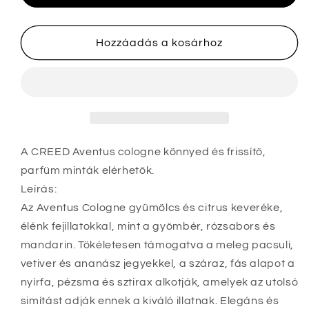
de
de
parfum
parfum
mennyiségének
mennyiségének
Hozzáadás a kosárhoz
csökkentése
növelése
A CREED Aventus cologne könnyed és frissítő,
parfüm minták elérhetők.
Leírás:
Az Aventus Cologne gyümölcs és citrus keveréke,
élénk fejillatokkal, mint a gyömbér, rózsabors és
mandarin. Tökéletesen támogatva a meleg pacsuli,
vetiver és ananász jegyekkel, a száraz, fás alapot a
nyírfa, pézsma és sztirax alkotják, amelyek az utolsó
simítást adják ennek a kiváló illatnak. Elegáns és