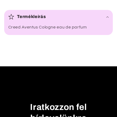
Ö
s
Termékleírás
s
Creed Aventus Cologne eau de parfum
z
e
c
s
u
k
h
a
t
ó
t
Iratkozzon fel
a
r