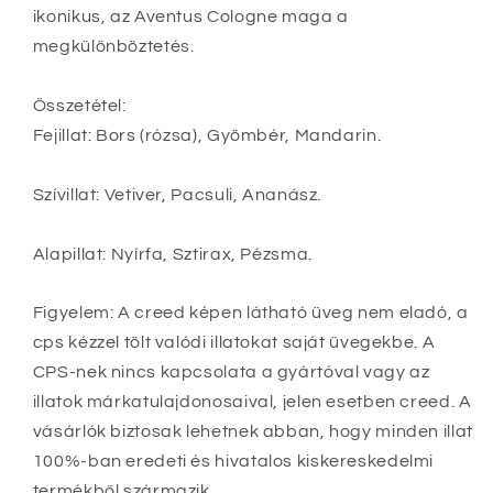
ikonikus, az Aventus Cologne maga a
megkülönböztetés.
Összetétel:
Fejillat: Bors (rózsa), Gyömbér, Mandarin.
Szívillat: Vetiver, Pacsuli, Ananász.
Alapillat: Nyírfa, Sztirax, Pézsma.
Figyelem: A creed képen látható üveg nem eladó, a
cps kézzel tölt valódi illatokat saját üvegekbe. A
CPS-nek nincs kapcsolata a gyártóval vagy az
illatok márkatulajdonosaival, jelen esetben creed. A
vásárlók biztosak lehetnek abban, hogy minden illat
100%-ban eredeti és hivatalos kiskereskedelmi
termékből származik.