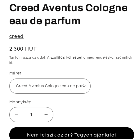
megnyitása
Creed Aventus Cologne
a
modális
párbeszédpanelen
eau de parfum
creed
Normál
2.300 HUF
ár
Tartalmazza az adót. A
szállítási költséget
a megrendeléskor számítjuk
ki.
Méret
Mennyiség
Creed
Creed
Aventus
Aventus
Cologne
Cologne
Nem tetszik az ár? Tegyen ajánlatot
eau
eau