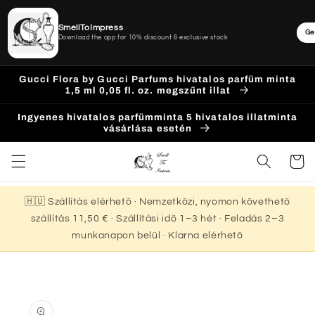
SmellToImpress
Ge
Download the app for 10% discount & exclusive stock
Ugrás a
Gucci Flora by Gucci Parfums hivatalos parfüm minta
tartalomhoz
1,5 ml 0,05 fl. oz. megszűnt illat
Ingyenes hivatalos parfümminta 5 hivatalos illatminta
vásárlása esetén
Kosár
🇭🇺 Szállítás elérhető · Nemzetközi, nyomon követhető
szállítás 11,50 € · Szállítási idő 1–3 hét · Feladás 2–3
munkanapon belül · Klarna elérhető
Kihagyás, és
ugrás a