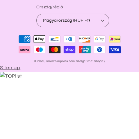
Ország/régió
Magyarország (HUF Ft)
Fizetési
módok
© 2026,
smelltoimpress.com
Szolgáltató: Shopify
Sitemap