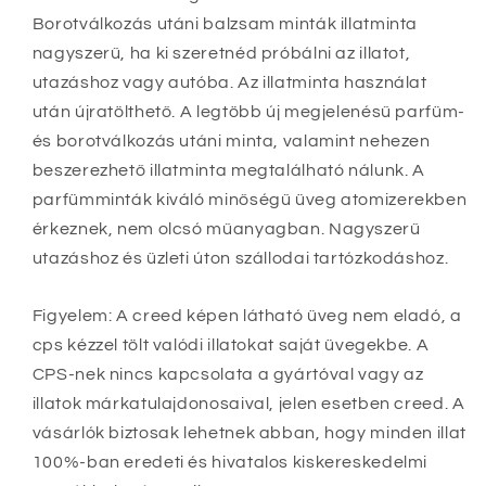
Borotválkozás utáni balzsam minták illatminta
nagyszerű, ha ki szeretnéd próbálni az illatot,
utazáshoz vagy autóba. Az illatminta használat
után újratölthető. A legtöbb új megjelenésű parfüm-
és borotválkozás utáni minta, valamint nehezen
beszerezhető illatminta megtalálható nálunk. A
parfümminták kiváló minőségű üveg atomizerekben
érkeznek, nem olcsó műanyagban. Nagyszerű
utazáshoz és üzleti úton szállodai tartózkodáshoz.
Figyelem: A creed képen látható üveg nem eladó, a
cps kézzel tölt valódi illatokat saját üvegekbe. A
CPS-nek nincs kapcsolata a gyártóval vagy az
illatok márkatulajdonosaival, jelen esetben creed. A
vásárlók biztosak lehetnek abban, hogy minden illat
100%-ban eredeti és hivatalos kiskereskedelmi