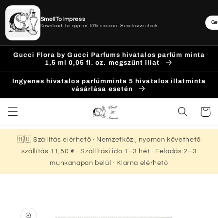
SmellToImpress
Ge
Download the app for 10% discount & exclusive stock
Ugrás a
Gucci Flora by Gucci Parfums hivatalos parfüm minta
tartalomhoz
1,5 ml 0,05 fl. oz. megszűnt illat
Ingyenes hivatalos parfümminta 5 hivatalos illatminta
vásárlása esetén
Kosár
🇭🇺 Szállítás elérhető · Nemzetközi, nyomon követhető
szállítás 11,50 € · Szállítási idő 1–3 hét · Feladás 2–3
munkanapon belül · Klarna elérhető
Kihagyás, és
ugrás a