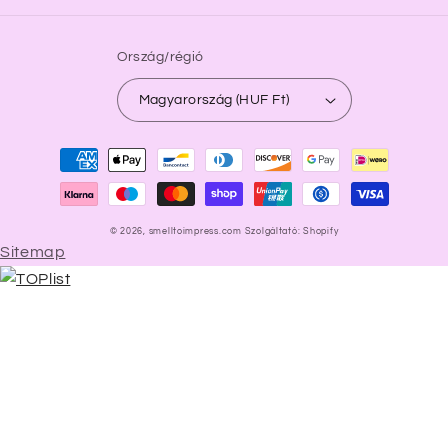
Ország/régió
Magyarország (HUF Ft)
Fizetési
módok
© 2026,
smelltoimpress.com
Szolgáltató: Shopify
Sitemap