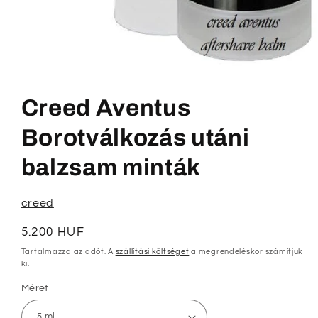
1.
médiafájl
megnyitása
Creed Aventus
a
modális
párbeszédpanelen
Borotválkozás utáni
balzsam minták
creed
Normál
5.200 HUF
ár
Tartalmazza az adót. A
szállítási költséget
a megrendeléskor számítjuk
ki.
Méret