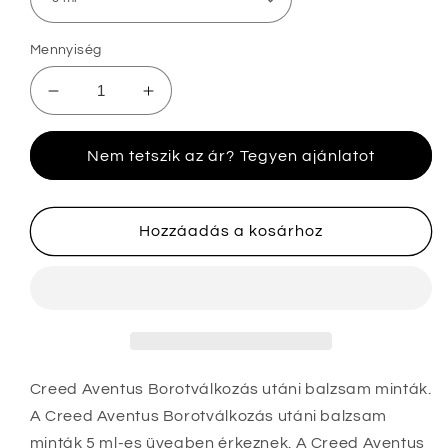
Mennyiség
Creed
Creed
Aventus
Aventus
Borotválkozás
Borotválkozás
Nem tetszik az ár? Tegyen ajánlatot
utáni
utáni
balzsam
balzsam
minták
minták
mennyiségének
mennyiségének
Hozzáadás a kosárhoz
csökkentése
növelése
Creed Aventus Borotválkozás utáni balzsam minták.
A Creed Aventus Borotválkozás utáni balzsam
minták 5 ml-es üvegben érkeznek
. A Creed Aventus