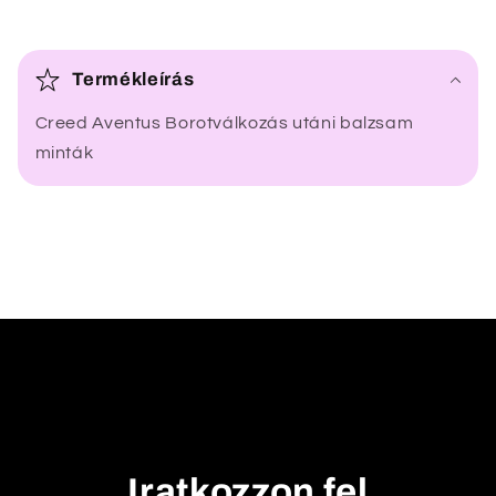
Ö
s
Termékleírás
s
Creed Aventus Borotválkozás utáni balzsam
z
minták
e
c
s
u
k
h
a
t
ó
t
a
Iratkozzon fel