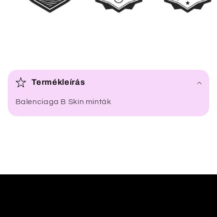
Ö
s
Termékleírás
s
Balenciaga B Skin minták
z
e
c
s
u
k
h
a
t