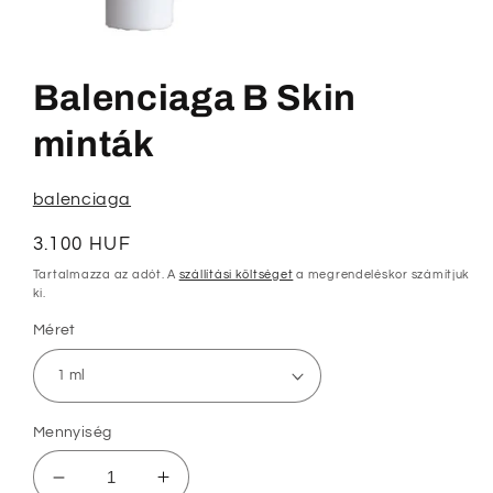
1.
médiafájl
megnyitása
Balenciaga B Skin
a
modális
párbeszédpanelen
minták
balenciaga
Normál
3.100 HUF
ár
Tartalmazza az adót. A
szállítási költséget
a megrendeléskor számítjuk
ki.
Méret
Mennyiség
Balenciaga
Balenciaga