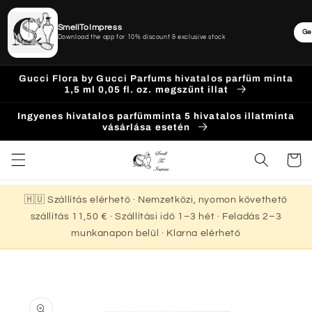
SmellToImpress
Ge
Download the app for 10% discount & exclusive stock
Ugrás a
Gucci Flora by Gucci Parfums hivatalos parfüm minta
tartalomhoz
1,5 ml 0,05 fl. oz. megszűnt illat
Ingyenes hivatalos parfümminta 5 hivatalos illatminta
vásárlása esetén
Kosár
🇭🇺 Szállítás elérhető · Nemzetközi, nyomon követhető
szállítás 11,50 € · Szállítási idő 1–3 hét · Feladás 2–3
munkanapon belül · Klarna elérhető
Kihagyás, és
ugrás a