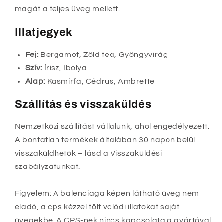
magát a teljes üveg mellett.
Illatjegyek
Fej:
Bergamot, Zöld tea, Gyöngyvirág
Szív:
Írisz, Ibolya
Alap:
Kasmírfa, Cédrus, Ambrette
Szállítás és visszaküldés
Nemzetközi szállítást vállalunk, ahol engedélyezett.
A bontatlan termékek általában 30 napon belül
visszaküldhetők – lásd a Visszaküldési
szabályzatunkat.
Figyelem: A balenciaga képen látható üveg nem
eladó, a cps kézzel tölt valódi illatokat saját
üvegekbe. A CPS-nek nincs kapcsolata a gyártóval