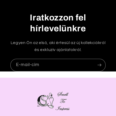
ó
t
Iratkozzon fel
a
r
hírlevelünkre
t
a
Legyen Ön az első, aki értesül az új kollekciókról
l
és exkluzív ajánlatokról.
o
m
E-mail-cím