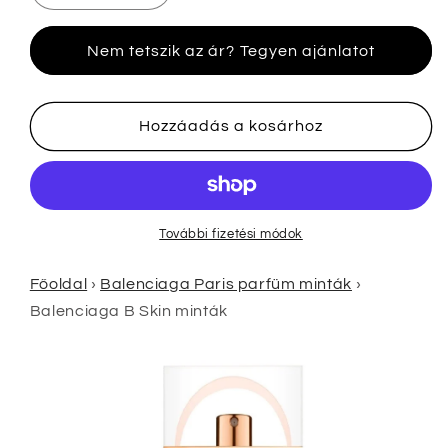
B
B
Skin
Skin
Nem tetszik az ár? Tegyen ajánlatot
minták
minták
mennyiségének
mennyiségének
csökkentése
növelése
Hozzáadás a kosárhoz
További fizetési módok
Főoldal
›
Balenciaga Paris parfüm minták
›
Balenciaga B Skin minták