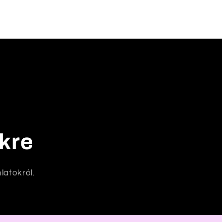
nkre
latokról.