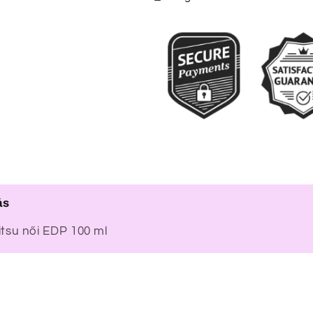
ás
su női EDP 100 ml