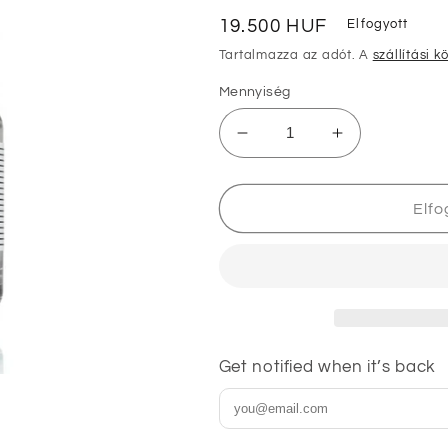
Normál
19.500 HUF
Elfogyott
ár
Tartalmazza az adót. A
szállítási k
Mennyiség
ANNAYAKE
ANNAYAKE
Kimitsu
Kimitsu
női
női
EDP
EDP
Elfo
100
100
ml
ml
mennyiségének
mennyiségé
csökkentése
növelése
Get notified when it’s back