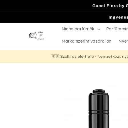
Ugrás a
Gucci Flora by 
tartalomhoz
Ingyenes
Niche parfümök
Parfümmi
Márka szerint vásároljon
Nyer
🇭🇺 Szállítás elérhető · Nemzetközi, n
Kihagyás, és
ugrás a
termékadatokra