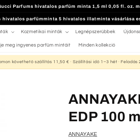
Gucci Parfums hivatalos parfüm minta 1,5 ml 0,05 fl. oz. m
 hivatalos parfümminta 5 hivatalos illatminta vásárlása 
nták
Kozmetikai minták
Legnépszerűbbek
Újdons
je meg ingyenes parfüm mintáit
Minden kollekció
yomon követhető szállítás 11,50 € · Szállítási idő 1–3 hét · Feladá
ANNAYAKE 
EDP 100 m
ANNAYAKE