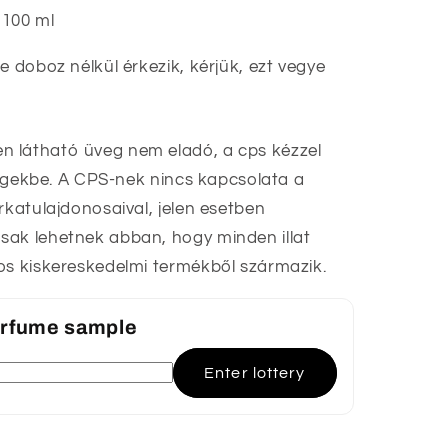
100 ml
e doboz nélkül érkezik, kérjük, ezt vegye
 látható üveg nem eladó, a cps kézzel
üvegekbe. A CPS-nek nincs kapcsolata a
rkatulajdonosaival, jelen esetben
sak lehetnek abban, hogy minden illat
os kiskereskedelmi termékből származik.
perfume sample
Enter lottery