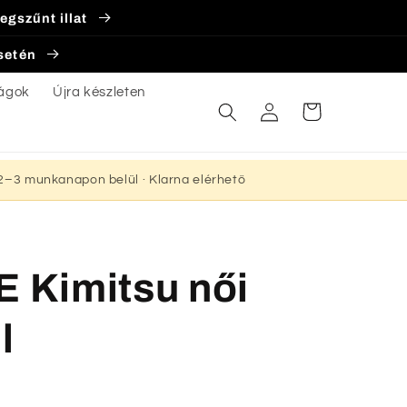
egszűnt illat
esetén
ágok
Újra készleten
Bejelentkezés
Kosár
s 2–3 munkanapon belül · Klarna elérhető
Kimitsu női
l