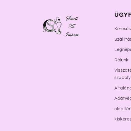
o
m
ÜGYF
Keresés
Szállítá
Legnép
Rólunk
Visszaté
szabály
Általán
Adatvéd
oldalté
kiskere