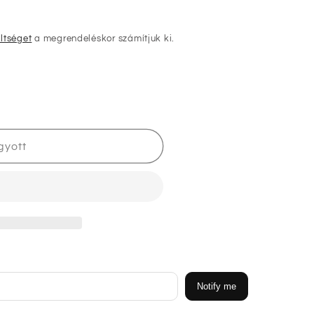
öltséget
a megrendeléskor számítjuk ki.
gyott
nek
Notify me