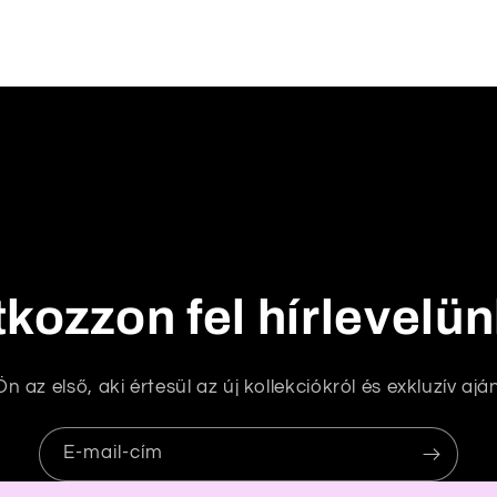
tkozzon fel hírlevelü
n az első, aki értesül az új kollekciókról és exkluzív aján
E-mail-cím