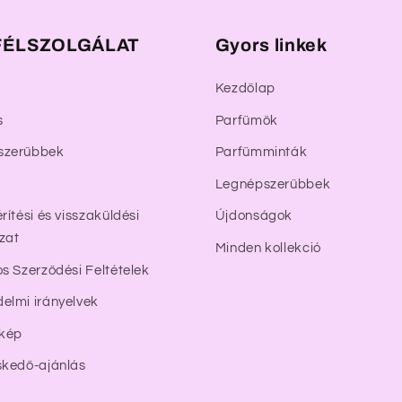
ÉLSZOLGÁLAT
Gyors linkek
Kezdőlap
s
Parfümök
szerűbbek
Parfümminták
Legnépszerűbbek
rítési és visszaküldési
Újdonságok
zat
Minden kollekció
os Szerződési Feltételek
elmi irányelvek
rkép
skedő-ajánlás