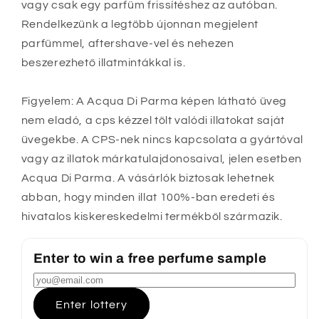
vagy csak egy parfüm frissítéshez az autóban.
Rendelkezünk a legtöbb újonnan megjelent
parfümmel, aftershave-vel és nehezen
beszerezhető illatmintákkal is.
Figyelem: A Acqua Di Parma képen látható üveg
nem eladó, a cps kézzel tölt valódi illatokat saját
üvegekbe. A CPS-nek nincs kapcsolata a gyártóval
vagy az illatok márkatulajdonosaival, jelen esetben
Acqua Di Parma. A vásárlók biztosak lehetnek
abban, hogy minden illat 100%-ban eredeti és
hivatalos kiskereskedelmi termékből származik.
Enter to win a free perfume sample
Enter lottery