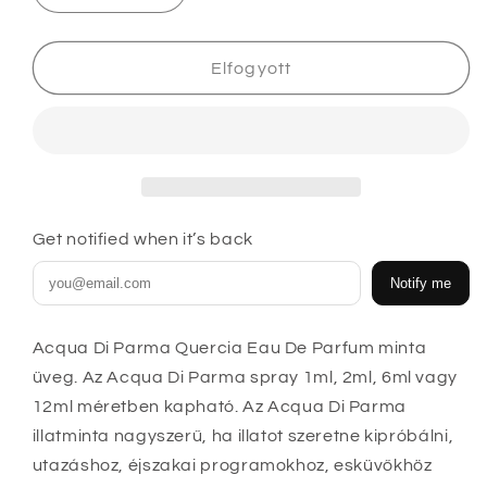
Di
Di
Parma
Parma
Quercia
Quercia
Elfogyott
Eau
Eau
De
De
Parfum
Parfum
minták
minták
mennyiségének
mennyiségének
csökkentése
növelése
Get notified when it’s back
Notify me
Acqua Di Parma Quercia Eau De Parfum minta
üveg. Az Acqua Di Parma spray 1ml, 2ml, 6ml vagy
12ml méretben kapható
. Az Acqua Di Parma
illatminta nagyszerű, ha illatot szeretne kipróbálni,
utazáshoz, éjszakai programokhoz, esküvőkhöz