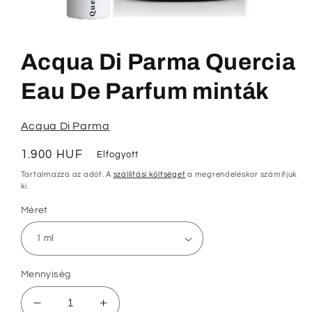
1.
médiafájl
megnyitása
Acqua Di Parma Quercia
a
modális
párbeszédpanelen
Eau De Parfum minták
Acqua Di Parma
Normál
1.900 HUF
Elfogyott
ár
Tartalmazza az adót. A
szállítási költséget
a megrendeléskor számítjuk
ki.
Méret
Mennyiség
Acqua
Acqua