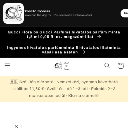
SmellToImpress
Ge
Download the app for 10% discount & exclusive stock
Ugrás a
Gucci Flora by Gucci Parfums hivatalos parfüm minta
tartalomhoz
1,5 ml 0,05 fl. oz. megszűnt illat
Ingyenes hivatalos parfümminta 5 hivatalos illatminta
vásárlása esetén
Kosár
🇭🇺 Szállítás elérhető · Nemzetközi, nyomon követhető
szállítás 11,50 € · Szállítási idő 1–3 hét · Feladás 2–3
munkanapon belül · Klarna elérhető
Kihagyás, és
ugrás a