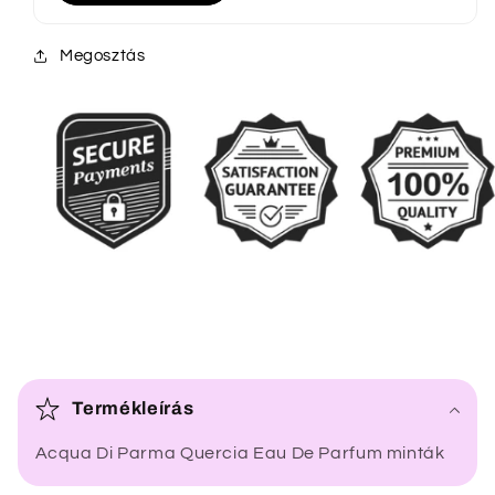
Megosztás
Ö
s
Termékleírás
s
Acqua Di Parma Quercia Eau De Parfum minták
z
e