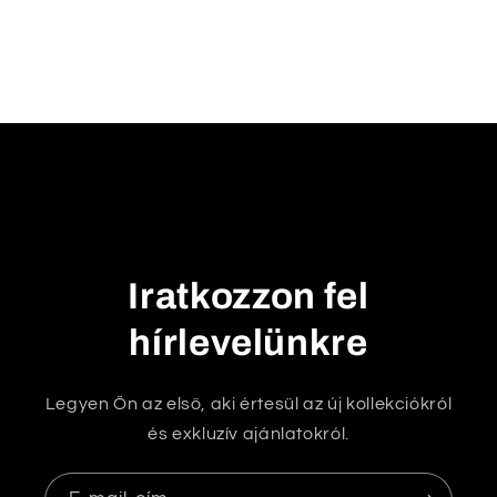
c
s
u
k
h
a
t
ó
t
Iratkozzon fel
a
r
hírlevelünkre
t
a
Legyen Ön az első, aki értesül az új kollekciókról
l
és exkluzív ajánlatokról.
o
m