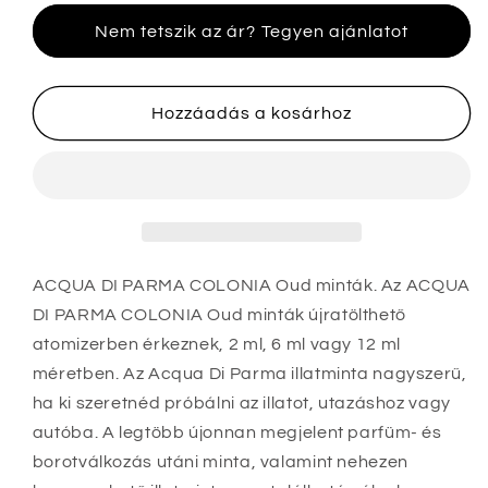
PARMA
PARMA
Nem tetszik az ár? Tegyen ajánlatot
COLONIA
COLONIA
Oud
Oud
minta
minta
üveg
üveg
Hozzáadás a kosárhoz
mennyiségének
mennyiségének
csökkentése
növelése
ACQUA DI PARMA COLONIA Oud minták. Az ACQUA
DI PARMA COLONIA Oud minták újratölthető
atomizerben érkeznek, 2 ml, 6 ml vagy 12 ml
méretben
. Az Acqua Di Parma illatminta nagyszerű,
ha ki szeretnéd próbálni az illatot, utazáshoz vagy
autóba. A legtöbb újonnan megjelent parfüm- és
borotválkozás utáni minta, valamint nehezen