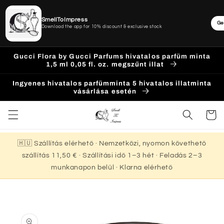
SmellToImpress
Ge
Download the app for 10% discount & exclusive stock
Ugrás a
Gucci Flora by Gucci Parfums hivatalos parfüm minta
tartalomhoz
1,5 ml 0,05 fl. oz. megszűnt illat
Ingyenes hivatalos parfümminta 5 hivatalos illatminta
vásárlása esetén
Kosár
🇭🇺 Szállítás elérhető · Nemzetközi, nyomon követhető
szállítás 11,50 € · Szállítási idő 1–3 hét · Feladás 2–3
munkanapon belül · Klarna elérhető
Kihagyás, és
ugrás a