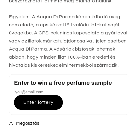
beszerezhető illatminta megtalálható nálunk.
Figyelem: A Acqua Di Parma képen látható üveg
nem eladó, a cps kézzel tölt valódi illatokat saját
üvegekbe. A CPS-nek nincs kapcsolata a gyártóval
vagy az illatok márkatulajdonosaival, jelen esetben
Acqua Di Parma. A vásárlók biztosak lehetnek
abban, hogy minden illat 100%-ban eredeti és
hivatalos kiskereskedelmi termékből származik.
Enter to win a free perfume sample
Enter lottery
Megosztás