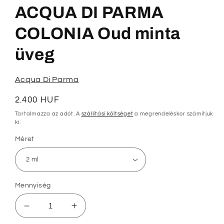
megnyitása
ACQUA DI PARMA
a
modális
párbeszédpanelen
COLONIA Oud minta
üveg
Acqua Di Parma
Normál
2.400 HUF
ár
Tartalmazza az adót. A
szállítási költséget
a megrendeléskor számítjuk
ki.
Méret
Mennyiség
ACQUA
ACQUA
DI
DI