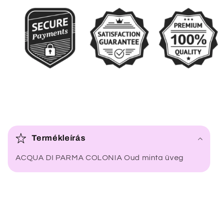
Ö
s
Termékleírás
s
ACQUA DI PARMA COLONIA Oud minta üveg
z
e
c
s
u