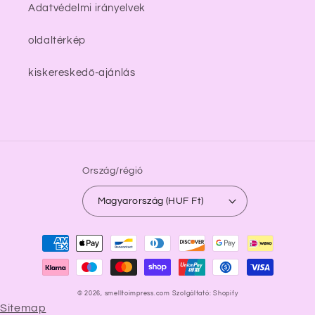
Adatvédelmi irányelvek
oldaltérkép
kiskereskedő-ajánlás
Ország/régió
Magyarország (HUF Ft)
Fizetési
módok
© 2026,
smelltoimpress.com
Szolgáltató: Shopify
Sitemap