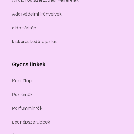
Általános Szerződési Feltételek
Adatvédelmi irányelvek
oldaltérkép
kiskereskedő-ajánlás
Gyors linkek
Kezdőlap
Parfümök
Parfümminták
Legnépszerűbbek