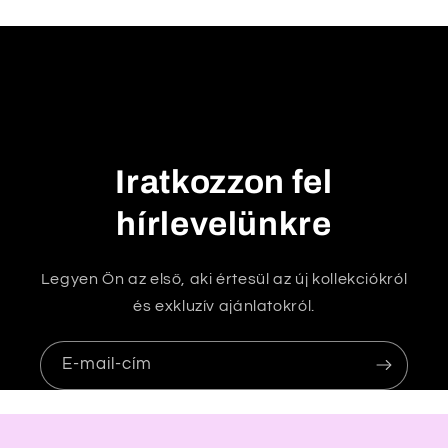
k
h
a
t
ó
t
Iratkozzon fel
a
r
hírlevelünkre
t
a
Legyen Ön az első, aki értesül az új kollekciókról
l
és exkluzív ajánlatokról.
o
m
E-mail-cím