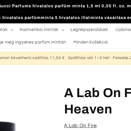
Gucci Parfums hivatalos parfüm minta 1,5 ml 0,05 fl. oz. m
 hivatalos parfümminta 5 hivatalos illatminta vásárlása 
nták
Kozmetikai minták
Legnépszerűbbek
Újdons
je meg ingyenes parfüm mintáit
Minden kollekció
yomon követhető szállítás 11,50 € · Szállítási idő 1–3 hét · Feladá
A Lab On F
Heaven
A Lab On Fire