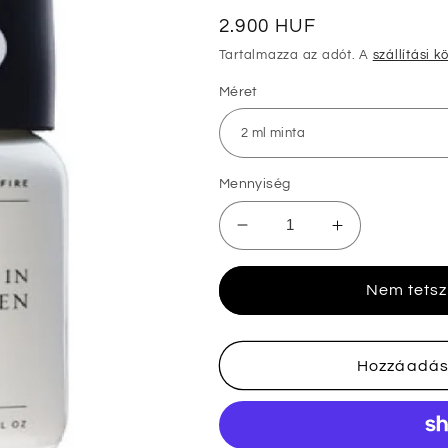
Normál
2.900 HUF
ár
Tartalmazza az adót. A
szállítási k
Méret
Mennyiség
A
A
Lab
Lab
On
On
Nem tetsz
Fire
Fire
Made
Made
in
in
Heaven
Heaven
Hozzáadás
mennyiségének
mennyiségé
csökkentése
növelése