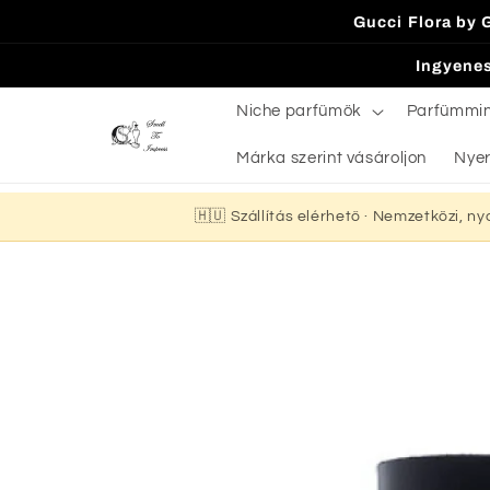
Ugrás a
Gucci Flora by 
tartalomhoz
Ingyenes
Niche parfümök
Parfümmi
Márka szerint vásároljon
Nyer
🇭🇺 Szállítás elérhető · Nemzetközi, n
Kihagyás, és
ugrás a
termékadatokra