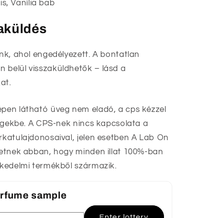
s, Vanília bab
zaküldés
unk, ahol engedélyezett. A bontatlan
 belül visszaküldhetők – lásd a
at.
épen látható üveg nem eladó, a cps kézzel
üvegekbe. A CPS-nek nincs kapcsolata a
árkatulajdonosaival, jelen esetben A Lab On
ehetnek abban, hogy minden illat 100%-ban
eskedelmi termékből származik.
perfume sample
Enter lottery