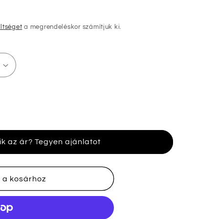
öltséget
a megrendeléskor számítjuk ki.
ik az ár? Tegyen ajánlatot
 a kosárhoz
nek