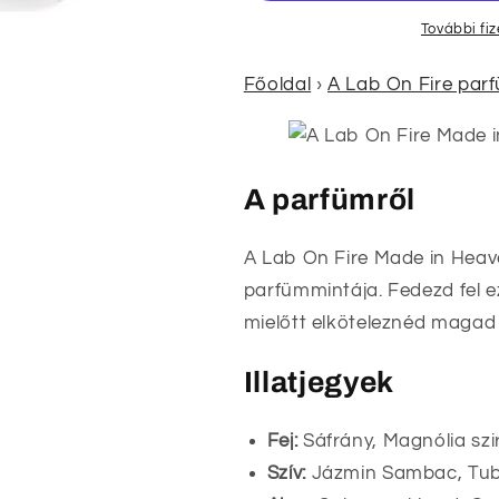
További fi
Főoldal
›
A Lab On Fire par
A parfümről
A Lab On Fire Made in Heav
parfümmintája. Fedezd fel e
mielőtt elköteleznéd magad a
Illatjegyek
Fej:
Sáfrány, Magnólia sz
Szív:
Jázmin Sambac, Tub