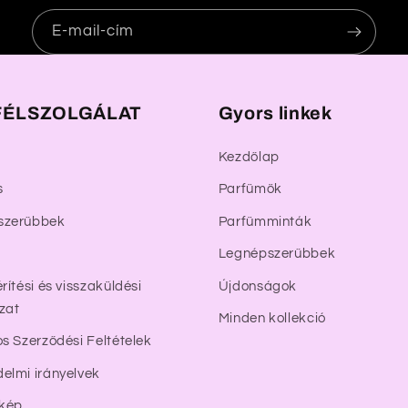
E-mail-cím
ÉLSZOLGÁLAT
Gyors linkek
Kezdőlap
s
Parfümök
szerűbbek
Parfümminták
Legnépszerűbbek
rítési és visszaküldési
Újdonságok
zat
Minden kollekció
os Szerződési Feltételek
elmi irányelvek
rkép