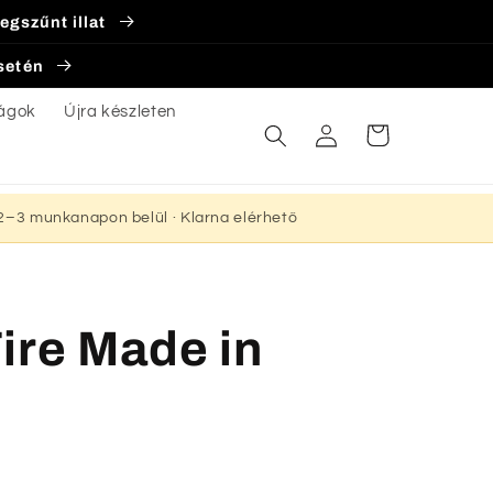
egszűnt illat
esetén
ágok
Újra készleten
Bejelentkezés
Kosár
s 2–3 munkanapon belül · Klarna elérhető
ire Made in