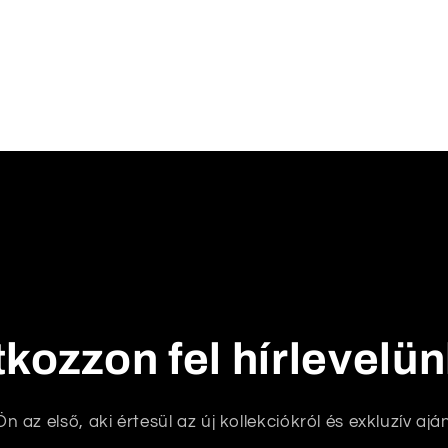
tkozzon fel hírlevelü
n az első, aki értesül az új kollekciókról és exkluzív aján