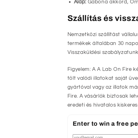
Alap:
Gabona akkord, Orri
Szállítás és viss
Nemzetközi szállítást vállal
termékek általában 30 napon
Visszaküldési szabályzatunk
Figyelem: A A Lab On Fire k
tölt valódi illatokat saját 
gyártóval vagy az illatok m
Fire. A vásárlók biztosak l
eredeti és hivatalos kisker
Enter to win a free 