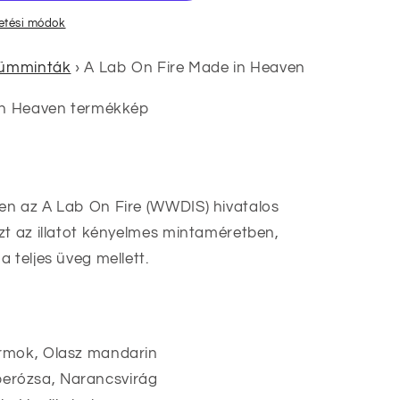
zetési módok
fümminták
›
A Lab On Fire Made in Heaven
en az A Lab On Fire (WWDIS) hivatalos
zt az illatot kényelmes mintaméretben,
 teljes üveg mellett.
irmok, Olasz mandarin
erózsa, Narancsvirág