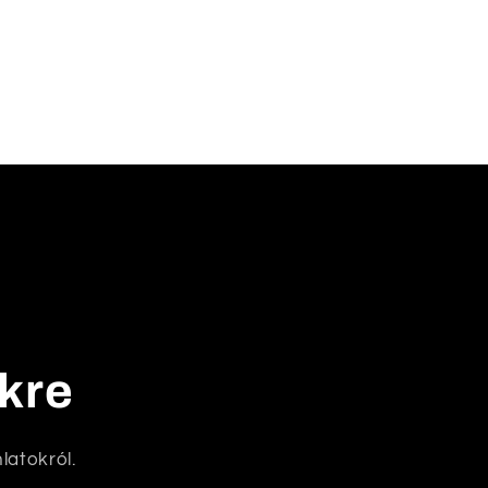
nkre
latokról.