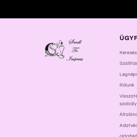
a
l
o
m
ÜGYF
Keresés
Szállítá
Legnép
Rólunk
Visszaté
szabály
Általán
Adatvéd
oldalté