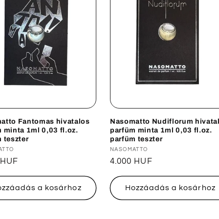
atto Fantomas hivatalos
Nasomatto Nudiflorum hivata
 minta 1ml 0,03 fl.oz.
parfüm minta 1ml 0,03 fl.oz.
 teszter
parfüm teszter
lmazó:
ATTO
Forgalmazó:
NASOMATTO
ál
 HUF
Normál
4.000 HUF
ár
ozzáadás a kosárhoz
Hozzáadás a kosárhoz