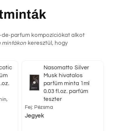
atminták
t-de-parfum kompozíciókat alkot
m mintákon
keresztül, hogy
cotic
Nasomatto Silver
füm
Musk hivatalos
.oz.
parfüm minta 1ml
0.03 fl.oz. parfüm
teszter
min,
Fej: Pézsma
Jegyek