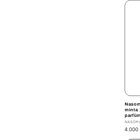
Nasom
minta 
parfüm
Forga
NASOM
Norm
4.000
ár