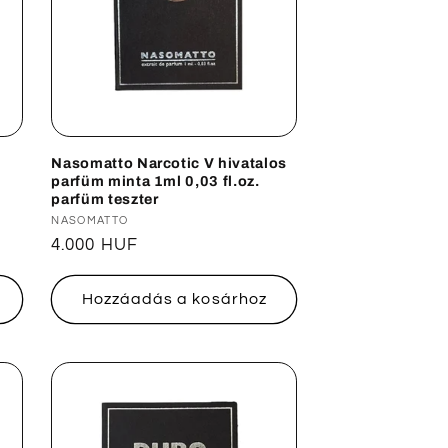
Nasomatto Narcotic V hivatalos
parfüm minta 1ml 0,03 fl.oz.
parfüm teszter
Forgalmazó:
NASOMATTO
Normál
4.000 HUF
ár
Hozzáadás a kosárhoz