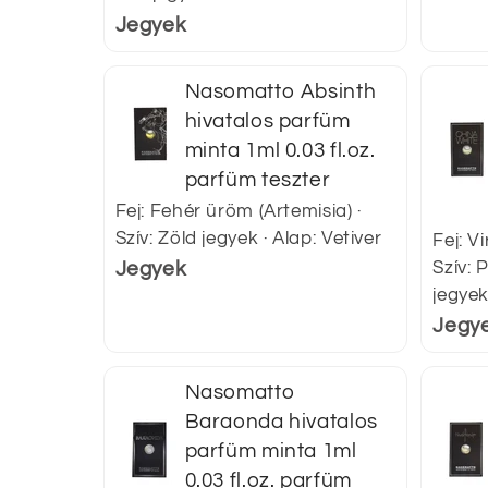
Jegyek
Nasomatto Absinth
hivatalos parfüm
minta 1ml 0.03 fl.oz.
parfüm teszter
Fej: Fehér üröm (Artemisia) ·
Szív: Zöld jegyek · Alap: Vetiver
Fej: V
Szív: 
Jegyek
jegye
Jegy
Nasomatto
Baraonda hivatalos
parfüm minta 1ml
0.03 fl.oz. parfüm