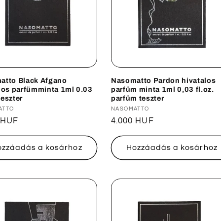
atto Black Afgano
Nasomatto Pardon hivatalos
los parfümminta 1ml 0.03
parfüm minta 1ml 0,03 fl.oz.
 teszter
parfüm teszter
lmazó:
ATTO
Forgalmazó:
NASOMATTO
ál
 HUF
Normál
4.000 HUF
ár
ozzáadás a kosárhoz
Hozzáadás a kosárhoz