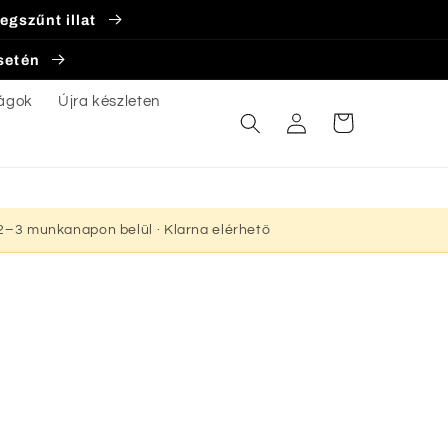
egszűnt illat
esetén
ágok
Újra készleten
Bejelentkezés
Kosár
s 2–3 munkanapon belül · Klarna elérhető