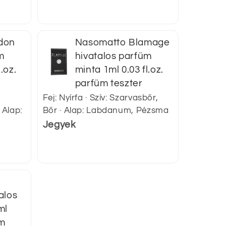
don
Nasomatto Blamage
m
hivatalos parfüm
.oz.
minta 1ml 0.03 fl.oz.
parfüm teszter
Fej: Nyírfa · Szív: Szarvasbőr,
 Alap:
Bőr · Alap: Labdanum, Pézsma
Jegyek
alos
ml
üm