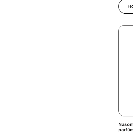
H
Nasom
parfüm