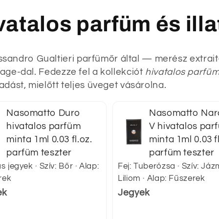
atalos parfüm és ill
sandro Gualtieri parfümőr által — merész extrai
lage-dal. Fedezze fel a kollekciót
hivatalos parfü
adást, mielőtt teljes üveget vásárolna.
Nasomatto Duro
Nasomatto Nar
hivatalos parfüm
V hivatalos par
minta 1ml 0.03 fl.oz.
minta 1ml 0.03 fl
parfüm teszter
parfüm teszter
s jegyek · Szív: Bőr · Alap:
Fej: Tuberózsa · Szív: Jáz
rek
Liliom · Alap: Fűszerek
ek
Jegyek