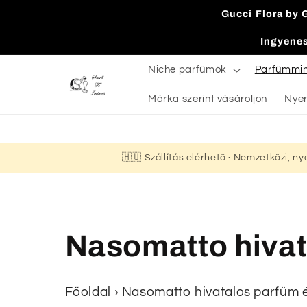
Ugrás a
Gucci Flora by 
tartalomhoz
Ingyenes
Niche parfümök
Parfümmi
Márka szerint vásároljon
Nyer
🇭🇺 Szállítás elérhető · Nemzetközi, n
K
Nasomatto hivat
o
Főoldal
›
Nasomatto hivatalos parfüm é