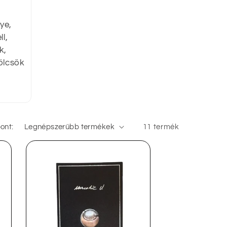
ye,
l,
k,
ölcsök
ont:
11 termék