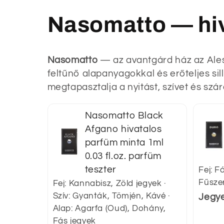
l
Nasomatto — hiv
l
e
Nasomatto
— az avantgárd ház az Ales
feltűnő alapanyagokkal és erőteljes sil
megtapasztalja a nyitást, szívet és szár
k
c
Nasomatto Black
Afgano hivatalos
parfüm minta 1ml
i
0.03 fl.oz. parfüm
teszter
Fej: Fá
ó
Fűsze
Fej: Kannabisz, Zöld jegyek ·
Szív: Gyanták, Tömjén, Kávé ·
Jegy
:
Alap: Agarfa (Oud), Dohány,
Fás jegyek