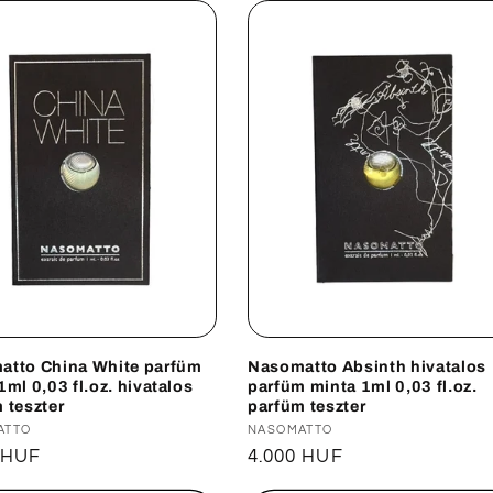
atto China White parfüm
Nasomatto Absinth hivatalos
1ml 0,03 fl.oz. hivatalos
parfüm minta 1ml 0,03 fl.oz.
 teszter
parfüm teszter
lmazó:
ATTO
Forgalmazó:
NASOMATTO
ál
 HUF
Normál
4.000 HUF
ár