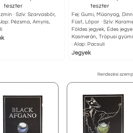
teszter
teszter
ázmin · Szív: Szarvasbőr,
Fej: Gumi, Műanyag, Dinn
Alap: Pézsma, Amyris,
Füst, Lőpor · Szív: Karamel
i
Földes jegyek, Édes jegye
Kasmerán, Trópusi gyüm
ek
· Alap: Pacsuli
Jegyek
Rendezési szemp