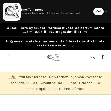
SmellToImpress
×
Get
Download the app for 10% discount & exclusive stock
Ugrás a
Gucci Flora by Gucci Parfums hivatalos parfüm minta
tartalomhoz
1,5 ml 0,05 fl. oz. megszűnt illat
Ingyenes hivatalos parfümminta 5 hivatalos illatminta
vásárlása esetén
Kosár
🇭🇺 Szállítás elérhető · Nemzetközi, nyomon követhető
szállítás 11,50 € · Szállítási idő 1–3 hét · Feladás 2–3
munkanapon belül · Klarna elérhető