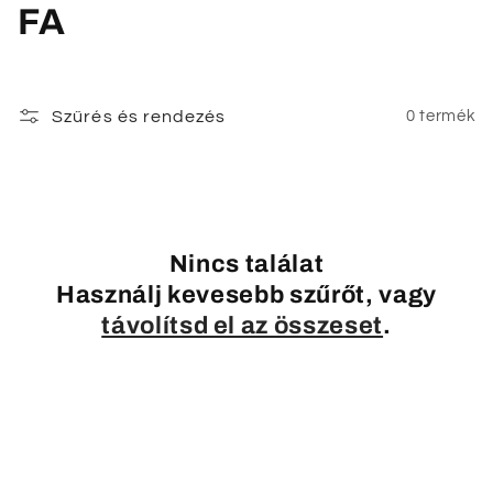
K
FA
o
l
Szűrés és rendezés
0 termék
l
e
k
Nincs találat
c
Használj kevesebb szűrőt, vagy
távolítsd el az összeset
.
i
ó
: