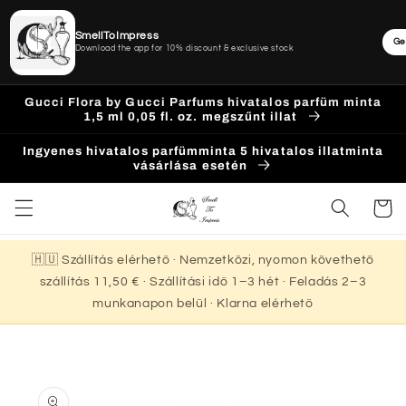
SmellToImpress
Ge
Download the app for 10% discount & exclusive stock
Ugrás a
Gucci Flora by Gucci Parfums hivatalos parfüm minta
tartalomhoz
1,5 ml 0,05 fl. oz. megszűnt illat
Ingyenes hivatalos parfümminta 5 hivatalos illatminta
vásárlása esetén
Kosár
🇭🇺 Szállítás elérhető · Nemzetközi, nyomon követhető
szállítás 11,50 € · Szállítási idő 1–3 hét · Feladás 2–3
munkanapon belül · Klarna elérhető
Kihagyás, és
ugrás a