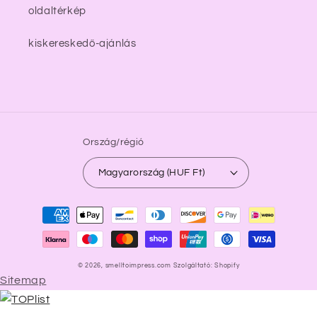
oldaltérkép
kiskereskedő-ajánlás
Ország/régió
Magyarország (HUF Ft)
Fizetési
módok
© 2026,
smelltoimpress.com
Szolgáltató: Shopify
Sitemap