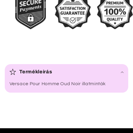
Ö
s
Termékleírás
s
Versace Pour Homme Oud Noir illatminták
z
e
c
s
u
k