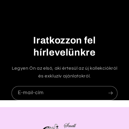
h
a
t
ó
t
Iratkozzon fel
a
r
hírlevelünkre
t
a
Legyen Ön az első, aki értesül az új kollekciókról
l
és exkluzív ajánlatokról.
o
m
E-mail-cím