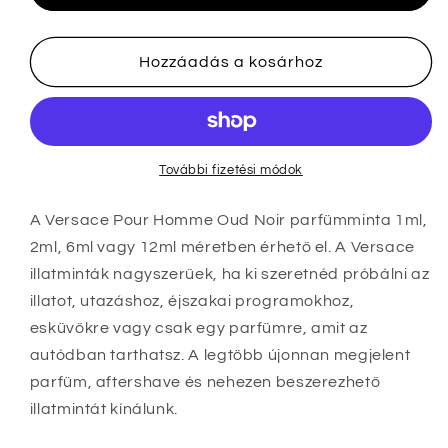
Noir
Noir
illatminták
illatminták
mennyiségének
mennyiségének
Hozzáadás a kosárhoz
csökkentése
növelése
További fizetési módok
A Versace Pour Homme Oud Noir parfümminta 1ml,
2ml, 6ml vagy 12ml méretben érhető el
. A Versace
illatminták nagyszerűek, ha ki szeretnéd próbálni az
illatot, utazáshoz, éjszakai programokhoz,
esküvőkre vagy csak egy parfümre, amit az
autódban tarthatsz. A legtöbb újonnan megjelent
parfüm, aftershave és nehezen beszerezhető
illatmintát kínálunk.