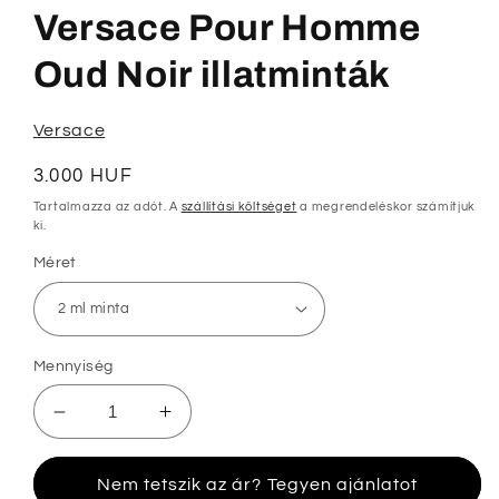
megnyitása
Versace Pour Homme
a
modális
párbeszédpanelen
Oud Noir illatminták
Versace
Normál
3.000 HUF
ár
Tartalmazza az adót. A
szállítási költséget
a megrendeléskor számítjuk
ki.
Méret
Mennyiség
Versace
Versace
Pour
Pour
Homme
Homme
Nem tetszik az ár? Tegyen ajánlatot
Oud
Oud