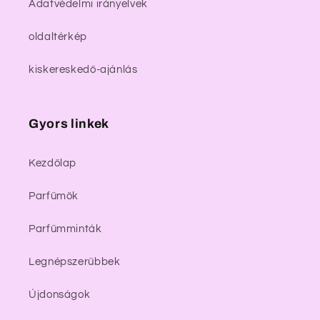
Adatvédelmi irányelvek
oldaltérkép
kiskereskedő-ajánlás
Gyors linkek
Kezdőlap
Parfümök
Parfümminták
Legnépszerűbbek
Újdonságok