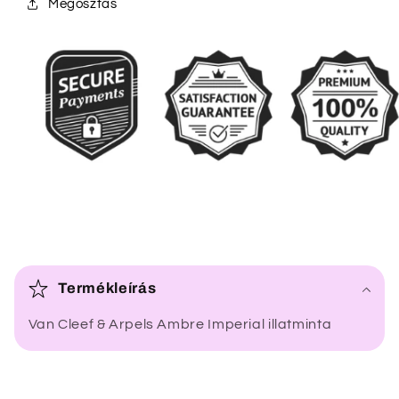
Megosztás
Ö
s
Termékleírás
s
Van Cleef & Arpels Ambre Imperial illatminta
z
e
c