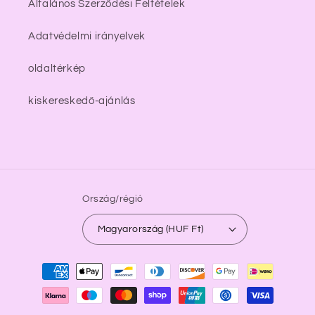
Általános Szerződési Feltételek
Adatvédelmi irányelvek
oldaltérkép
kiskereskedő-ajánlás
Ország/régió
Magyarország (HUF Ft)
Fizetési
módok