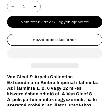
Van
Van
Cleef
Cleef
&amp;
&amp;
Nem tetszik az ár? Tegyen ajánlatot
Arpels
Arpels
Ambre
Ambre
Imperial
Imperial
illatminta
illatminta
Hozzáadás a kosárhoz
mennyiségének
mennyiségének
csökkentése
növelése
Van Cleef & Arpels Collection
Extraordinaire Ambre Imperial illatminta.
Az illatminta 1, 2, 6 vagy 12 ml-es
kiszerelésben érhető el
. A Van Cleef &
Arpels parfümminták nagyszerűek, ha ki
szeretné próbálni az illatot, utazáshoz,