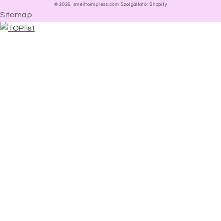
© 2026,
smelltoimpress.com
Szolgáltató: Shopify
Sitemap