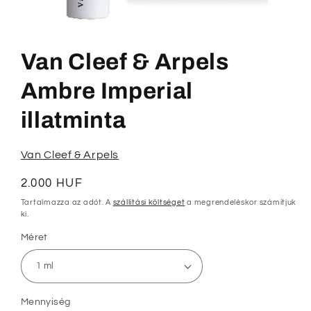
1.
médiafájl
megnyitása
Van Cleef & Arpels
a
modális
párbeszédpanelen
Ambre Imperial
illatminta
Van Cleef & Arpels
Normál
2.000 HUF
ár
Tartalmazza az adót. A
szállítási költséget
a megrendeléskor számítjuk
ki.
Méret
Mennyiség