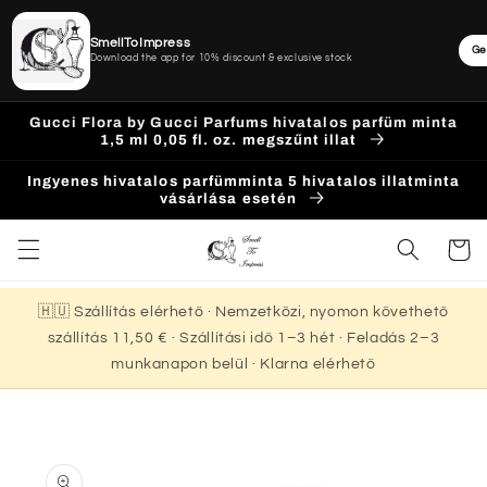
SmellToImpress
Ge
Download the app for 10% discount & exclusive stock
Ugrás a
Gucci Flora by Gucci Parfums hivatalos parfüm minta
tartalomhoz
1,5 ml 0,05 fl. oz. megszűnt illat
Ingyenes hivatalos parfümminta 5 hivatalos illatminta
vásárlása esetén
Kosár
🇭🇺 Szállítás elérhető · Nemzetközi, nyomon követhető
szállítás 11,50 € · Szállítási idő 1–3 hét · Feladás 2–3
munkanapon belül · Klarna elérhető
Kihagyás, és
ugrás a