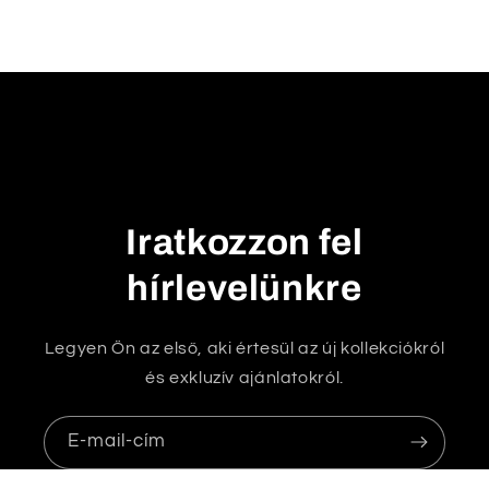
s
u
k
h
a
t
ó
t
Iratkozzon fel
a
r
hírlevelünkre
t
a
Legyen Ön az első, aki értesül az új kollekciókról
l
és exkluzív ajánlatokról.
o
m
E-mail-cím