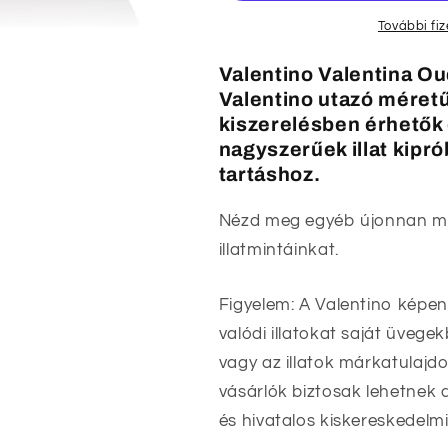
További fi
Valentino Valentina Ou
Valentino utazó méretű 
kiszerelésben érhetők 
nagyszerűek illat kipr
tartáshoz.
Nézd meg egyéb újonnan me
illatmintáinkat.
Figyelem: A Valentino képen
valódi illatokat saját üveg
vagy az illatok márkatulajdo
vásárlók biztosak lehetnek 
és hivatalos kiskereskedelm