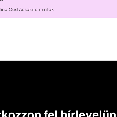
tina Oud Assoluto minták
tkozzon fel hírlevelü