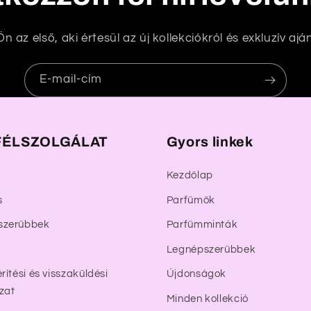
n az első, aki értesül az új kollekciókról és exkluzív aján
E-mail-cím
ÉLSZOLGÁLAT
Gyors linkek
Kezdőlap
s
Parfümök
szerűbbek
Parfümminták
Legnépszerűbbek
rítési és visszaküldési
Újdonságok
zat
Minden kollekció