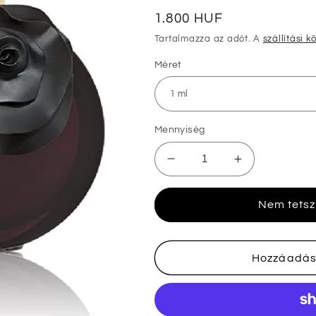
Normál
1.800 HUF
ár
Tartalmazza az adót. A
szállítási k
Méret
Mennyiség
Valentino
Valentino
Valentina
Valentina
Oud
Oud
Nem tetsz
Assoluto
Assoluto
minták
minták
mennyiségének
mennyiségé
csökkentése
növelése
Hozzáadás