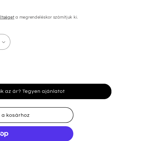
öltséget
a megrendeléskor számítjuk ki.
ik az ár? Tegyen ajánlatot
nek
 a kosárhoz