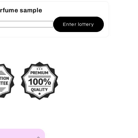
perfume sample
Enter lottery