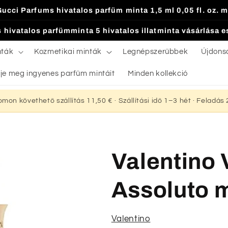
Gucci Parfums hivatalos parfüm minta 1,5 ml 0,05 fl. oz. m
 hivatalos parfümminta 5 hivatalos illatminta vásárlása 
nták
Kozmetikai minták
Legnépszerűbbek
Újdons
je meg ingyenes parfüm mintáit
Minden kollekció
yomon követhető szállítás 11,50 € · Szállítási idő 1–3 hét · Feladá
Valentino 
Assoluto 
Valentino