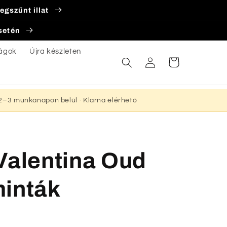
egszűnt illat
esetén
ágok
Újra készleten
Bejelentkezés
Kosár
s 2–3 munkanapon belül · Klarna elérhető
Valentina Oud
minták