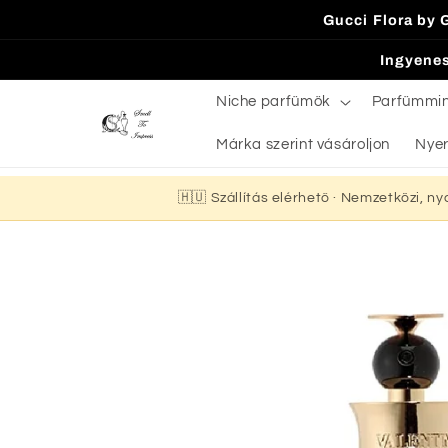
Ugrás a
Gucci Flora by 
tartalomhoz
Ingyenes
Niche parfümök
Parfümmi
Márka szerint vásároljon
Nyer
🇭🇺 Szállítás elérhető · Nemzetközi, n
Kihagyás, és
ugrás a
termékadatokra