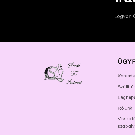
r
Legyen Ö
t
a
l
o
m
ÜGYF
Keresés
Szállítá
Legnép
Rólunk
Visszaté
szabály