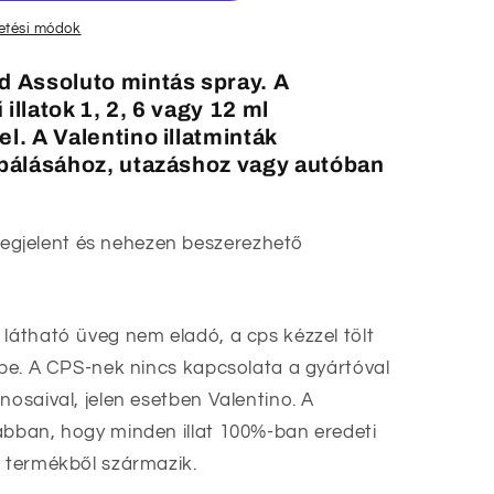
zetési módok
d Assoluto mintás spray. A
illatok 1, 2, 6 vagy 12 ml
el
. A Valentino illatminták
óbálásához, utazáshoz vagy autóban
gjelent és nehezen beszerezhető
 látható üveg nem eladó, a cps kézzel tölt
ekbe. A CPS-nek nincs kapcsolata a gyártóval
nosaival, jelen esetben Valentino. A
abban, hogy minden illat 100%-ban eredeti
i termékből származik.