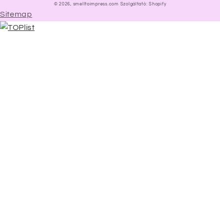
© 2026,
smelltoimpress.com
Szolgáltató: Shopify
Sitemap