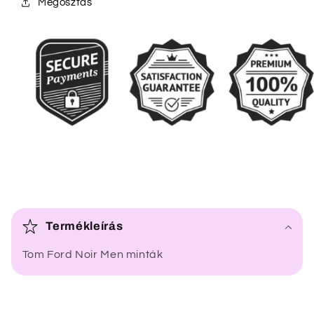
Megosztás
Ö
s
Termékleírás
s
Tom Ford Noir Men minták
z
e
c