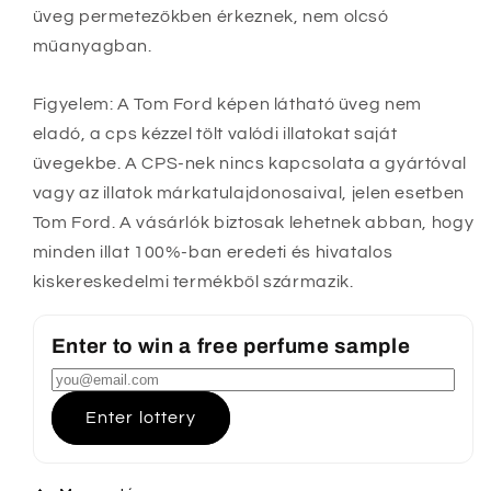
üveg permetezőkben érkeznek, nem olcsó
műanyagban.
Figyelem: A Tom Ford képen látható üveg nem
eladó, a cps kézzel tölt valódi illatokat saját
üvegekbe. A CPS-nek nincs kapcsolata a gyártóval
vagy az illatok márkatulajdonosaival, jelen esetben
Tom Ford. A vásárlók biztosak lehetnek abban, hogy
minden illat 100%-ban eredeti és hivatalos
kiskereskedelmi termékből származik.
Enter to win a free perfume sample
Enter lottery