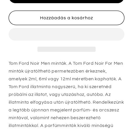
minták
minták
mennyiségének
mennyiségének
csökkentése
növelése
Hozzáadás a kosárhoz
Tom Ford Noir Men minták. A Tom Ford Noir For Men
minták újratölthető permetezőben érkeznek,
amelyek 2ml, 6ml vagy 12ml méretben kaphatók
. A
Tom Ford illatminta nagyszerű, ha ki szeretnéd
próbálni az illatot, vagy utazáshoz, autóba. Az
illatminta elfogyása után újratölthető. Rendelkezünk
a legtöbb újonnan megjelent parfüm- és arcszesz
mintával, valamint nehezen beszerezhető
illatmintákkal. A parfümminták kiváló minőségű