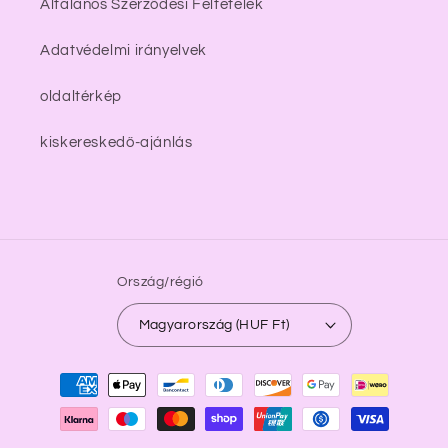
Általános Szerződési Feltételek
Adatvédelmi irányelvek
oldaltérkép
kiskereskedő-ajánlás
Ország/régió
Magyarország (HUF Ft)
Fizetési
módok