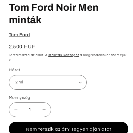
megnyitása
Tom Ford Noir Men
a
modális
párbeszédpanelen
minták
Tom Ford
Normál
2.500 HUF
ár
Tartalmazza az adót. A
szállítási költséget
a megrendeléskor számítjuk
ki.
Méret
Mennyiség
Tom
Tom
Ford
Ford
Noir
Noir
Nem tetszik az ár? Tegyen ajánlatot
Men
Men