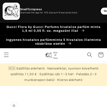
SmellToImpress
Ge
Download the app for 10% discount & exclusive stock
Ugrás a
Gucci Flora by Gucci Parfums hivatalos parfüm minta
tartalomhoz
1,5 ml 0,05 fl. oz. megszűnt illat
Ingyenes hivatalos parfümminta 5 hivatalos illatminta
vásárlása esetén
Kosár
🇭🇺 Szállítás elérhető · Nemzetközi, nyomon követhető
szállítás 11,50 € · Szállítási idő 1–3 hét · Feladás 2–3
munkanapon belül · Klarna elérhető
Kihagyás, és
ugrás a