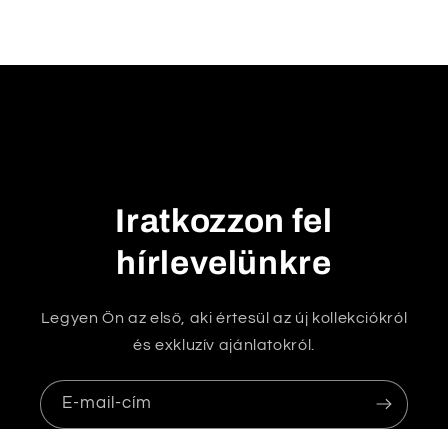
s
u
k
h
a
t
ó
t
Iratkozzon fel
a
r
hírlevelünkre
t
a
Legyen Ön az első, aki értesül az új kollekciókról
l
és exkluzív ajánlatokról.
o
m
E-mail-cím