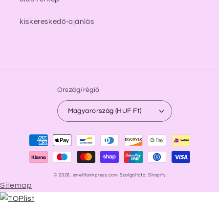
kiskereskedő-ajánlás
Ország/régió
Magyarország (HUF Ft)
Fizetési
módok
© 2026,
smelltoimpress.com
Szolgáltató: Shopify
Sitemap