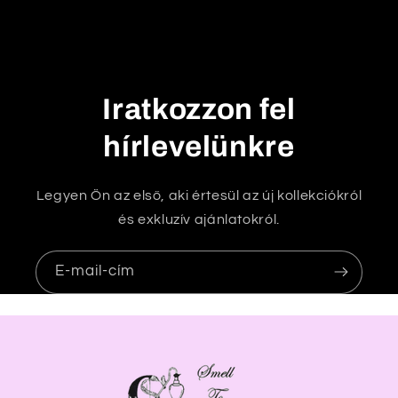
a
t
ó
t
Iratkozzon fel
a
r
hírlevelünkre
t
a
Legyen Ön az első, aki értesül az új kollekciókról
l
és exkluzív ajánlatokról.
o
m
E-mail-cím