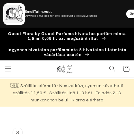
SmellToImpress
Ge
Download the app for 10% discount & exclusive stock
Ugrás a
Gucci Flora by Gucci Parfums hivatalos parfüm minta
tartalomhoz
1,5 ml 0,05 fl. oz. megszűnt illat
Ingyenes hivatalos parfümminta 5 hivatalos illatminta
vásárlása esetén
Kosár
🇭🇺 Szállítás elérhető · Nemzetközi, nyomon követhető
szállítás 11,50 € · Szállítási idő 1–3 hét · Feladás 2–3
munkanapon belül · Klarna elérhető
Kihagyás, és
ugrás a