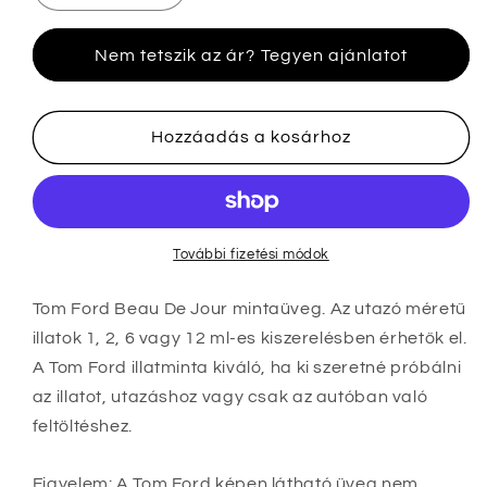
Ford
Ford
Beau
Beau
Nem tetszik az ár? Tegyen ajánlatot
De
De
Jour
Jour
minták
minták
mennyiségének
mennyiségének
Hozzáadás a kosárhoz
csökkentése
növelése
További fizetési módok
Tom Ford Beau De Jour mintaüveg. Az utazó méretű
illatok 1, 2, 6 vagy 12 ml-es kiszerelésben érhetők el
.
A Tom Ford illatminta kiváló, ha ki szeretné próbálni
az illatot, utazáshoz vagy csak az autóban való
feltöltéshez.
Figyelem: A Tom Ford képen látható üveg nem