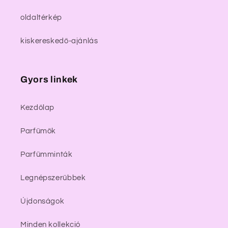
oldaltérkép
kiskereskedő-ajánlás
Gyors linkek
Kezdőlap
Parfümök
Parfümminták
Legnépszerűbbek
Újdonságok
Minden kollekció