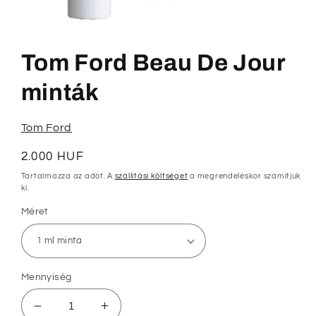
1.
médiafájl
megnyitása
Tom Ford Beau De Jour
a
modális
párbeszédpanelen
minták
Tom Ford
Normál
2.000 HUF
ár
Tartalmazza az adót. A
szállítási költséget
a megrendeléskor számítjuk
ki.
Méret
Mennyiség
Tom
Tom