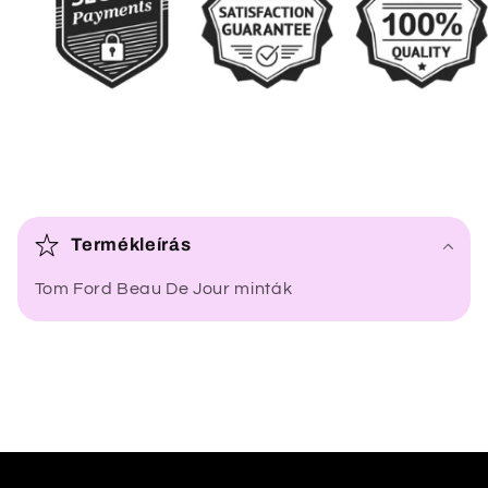
Ö
s
Termékleírás
s
Tom Ford Beau De Jour minták
z
e
c
s
u
k
h