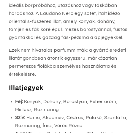
ideális bőrpróbához, utazáshoz vagy táskában
hordáshoz. A Laudano Nero egy sötét, italt idéző
orientális-fűszeres illat, amely konyak, dohány,
tömjén és fák köré épül, mézes borostyánnal, füstös
gyantákkal és gazdag fás-pézsma alapjegyekkel.
Ezek nem hivatalos parfümminták: a gyártó eredeti
illatát gondosan átöntik egyszerű, márkázatlan
permetezős fiolákba személyes használatra és
értékelésre.
Illatjegyek
Fej:
Konyak, Dohány, Borostyán, Fehér üröm,
Mirtusz, Rozmaring
Szív:
Hamu, Akácméz, Cédrus, Palakő, Szantálfa,
Rozmaring, Írisz, Vörös Rózsa