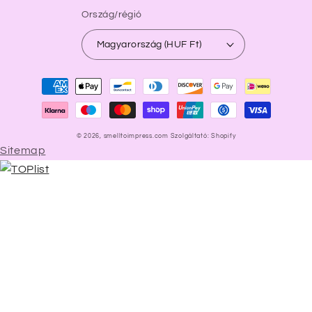
Ország/régió
Magyarország (HUF Ft)
Fizetési
módok
© 2026,
smelltoimpress.com
Szolgáltató: Shopify
Sitemap