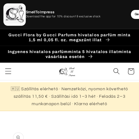
SmellToImpress
Ge
Download the app for 10% discount & exclusive stock
Ugrás a
Gucci Flora by Gucci Parfums hivatalos parfüm minta
tartalomhoz
1,5 ml 0,05 fl. oz. megszűnt illat
Ingyenes hivatalos parfümminta 5 hivatalos illatminta
vásárlása esetén
Kosár
🇭🇺 Szállítás elérhető · Nemzetközi, nyomon követhető
szállítás 11,50 € · Szállítási idő 1–3 hét · Feladás 2–3
munkanapon belül · Klarna elérhető
Kihagyás, és
ugrás a