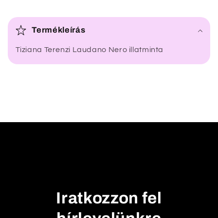
Ö
s
Termékleírás
s
Tiziana Terenzi Laudano Nero illatminta
z
e
c
s
u
k
h
a
t
ó
t
Iratkozzon fel
a
r