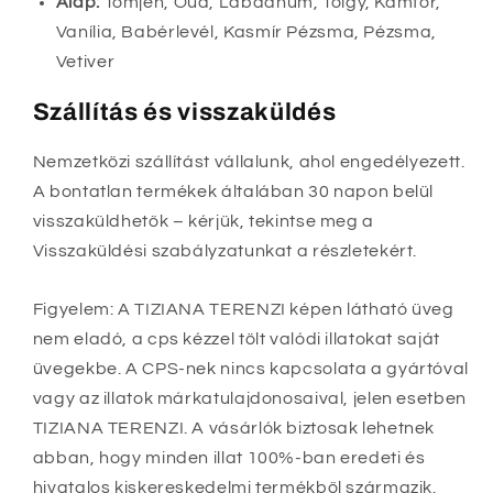
Alap:
Tömjén, Oud, Labdanum, Tölgy, Kámfor,
Vanília, Babérlevél, Kasmír Pézsma, Pézsma,
Vetiver
Szállítás és visszaküldés
Nemzetközi szállítást vállalunk, ahol engedélyezett.
A bontatlan termékek általában 30 napon belül
visszaküldhetők – kérjük, tekintse meg a
Visszaküldési szabályzatunkat a részletekért.
Figyelem: A TIZIANA TERENZI képen látható üveg
nem eladó, a cps kézzel tölt valódi illatokat saját
üvegekbe. A CPS-nek nincs kapcsolata a gyártóval
vagy az illatok márkatulajdonosaival, jelen esetben
TIZIANA TERENZI. A vásárlók biztosak lehetnek
abban, hogy minden illat 100%-ban eredeti és
hivatalos kiskereskedelmi termékből származik.