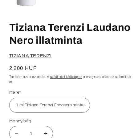
1.
médiafájl
megnyitása
Tiziana Terenzi Laudano
a
modális
párbeszédpanelen
Nero illatminta
TIZIANA TERENZI
Normál
2.200 HUF
ár
Tartalmazza az adót. A
szállítási költséget
a megrendeléskor számítjuk
ki.
Méret
Mennyiség
Tiziana
Tiziana