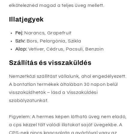
elköteleznéd magad a teljes üveg mellett.
Illatjegyek
Fej:
Narancs, Grapefruit
Szív:
Bors, Pelargónia, Szikla
Alap:
Vetiver, Cédrus, Pacsuli, Benzoin
Szállítás és visszaküldés
Nemzetközi szállítást vállalunk, ahol engedélyezett.
A bontatlan termékek általában 30 napon belül
visszaküldhetők – lásd a Visszaküldési
szabályzatunkat.
Figyelem: A hermes képen látható üveg nem eladó,
a cps kézzel tölt valódi illatokat saját üvegekbe. A
CPS-nek nincs kapcsolata a gyártóval vagy az