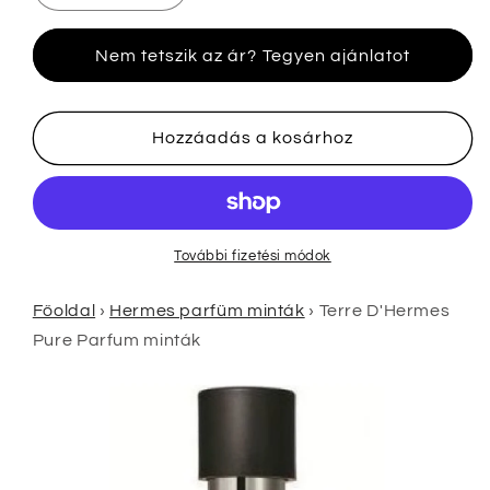
D&#39;Hermes
D&#39;Hermes
Pure
Pure
Nem tetszik az ár? Tegyen ajánlatot
Parfum
Parfum
minták
minták
mennyiségének
mennyiségének
csökkentése
növelése
Hozzáadás a kosárhoz
További fizetési módok
Főoldal
›
Hermes parfüm minták
›
Terre D'Hermes
Pure Parfum minták