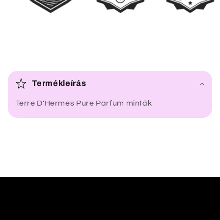
Ö
s
Termékleírás
s
Terre D'Hermes Pure Parfum minták
z
e
c
s
u
k
h
a
t