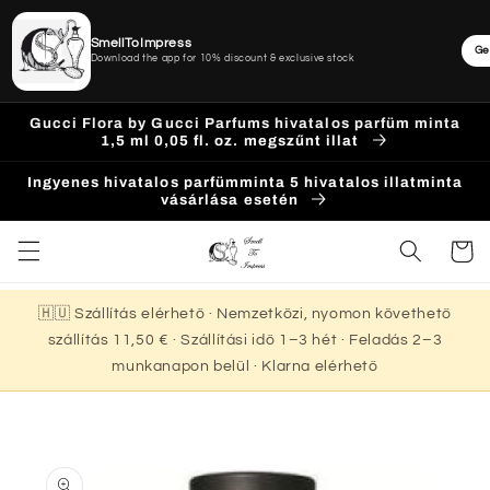
SmellToImpress
Ge
Download the app for 10% discount & exclusive stock
Ugrás a
Gucci Flora by Gucci Parfums hivatalos parfüm minta
tartalomhoz
1,5 ml 0,05 fl. oz. megszűnt illat
Ingyenes hivatalos parfümminta 5 hivatalos illatminta
vásárlása esetén
Kosár
🇭🇺 Szállítás elérhető · Nemzetközi, nyomon követhető
szállítás 11,50 € · Szállítási idő 1–3 hét · Feladás 2–3
munkanapon belül · Klarna elérhető
Kihagyás, és
ugrás a