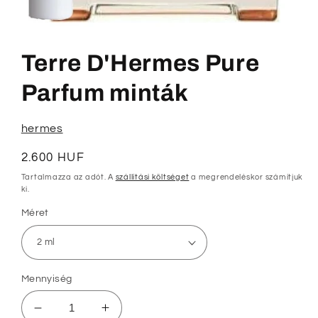
1.
médiafájl
megnyitása
Terre D'Hermes Pure
a
modális
párbeszédpanelen
Parfum minták
hermes
Normál
2.600 HUF
ár
Tartalmazza az adót. A
szállítási költséget
a megrendeléskor számítjuk
ki.
Méret
Mennyiség
Terre
Terre