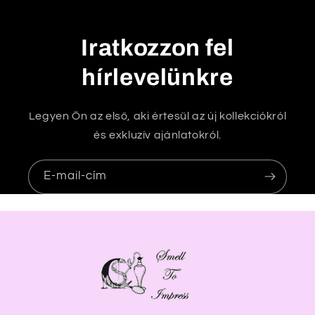
ó
t
Iratkozzon fel
a
r
hírlevelünkre
t
a
Legyen Ön az első, aki értesül az új kollekciókról
l
és exkluzív ajánlatokról.
o
m
E-mail-cím