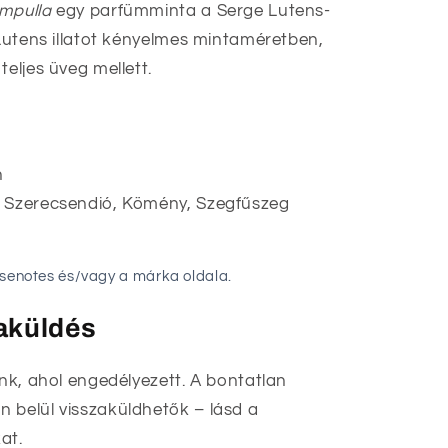
ampulla
egy parfümminta a Serge Lutens-
 Lutens illatot kényelmes mintaméretben,
teljes üveg mellett.
n
, Szerecsendió, Kömény, Szegfűszeg
asenotes és/vagy a márka oldala.
zaküldés
unk, ahol engedélyezett. A bontatlan
 belül visszaküldhetők – lásd a
at.