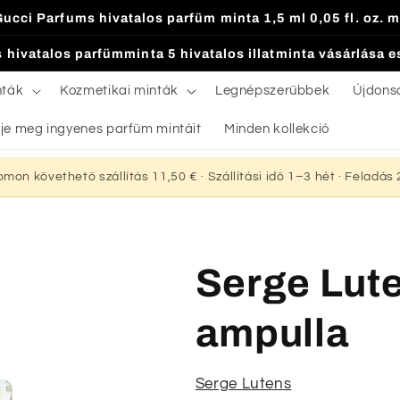
Gucci Parfums hivatalos parfüm minta 1,5 ml 0,05 fl. oz. m
 hivatalos parfümminta 5 hivatalos illatminta vásárlása 
nták
Kozmetikai minták
Legnépszerűbbek
Újdons
je meg ingyenes parfüm mintáit
Minden kollekció
yomon követhető szállítás 11,50 € · Szállítási idő 1–3 hét · Feladá
Serge Lute
ampulla
Serge Lutens