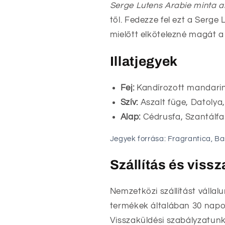
Serge Lutens Arabie minta 
től. Fedezze fel ezt a Serge
mielőtt elkötelezné magát a 
Illatjegyek
Fej:
Kandírozott mandari
Szív:
Aszalt füge, Datolya
Alap:
Cédrusfa, Szantálfa
Jegyek forrása: Fragrantica, B
Szállítás és viss
Nemzetközi szállítást vállal
termékek általában 30 napon
Visszaküldési szabályzatunk