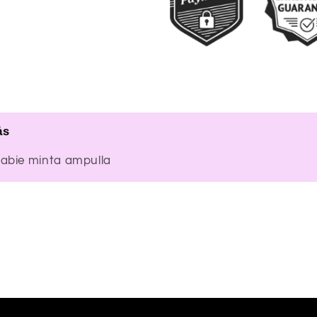
ás
rabie minta ampulla