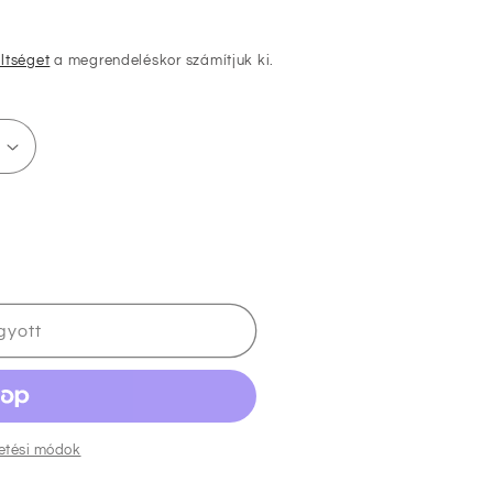
öltséget
a megrendeléskor számítjuk ki.
gyott
nek
zetési módok