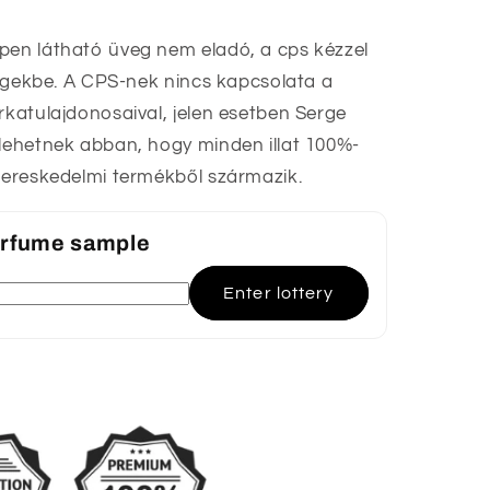
pen látható üveg nem eladó, a cps kézzel
üvegekbe. A CPS-nek nincs kapcsolata a
rkatulajdonosaival, jelen esetben Serge
 lehetnek abban, hogy minden illat 100%-
skereskedelmi termékből származik.
perfume sample
Enter lottery