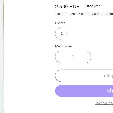
Normál
2.500 HUF
Elfogyott
ár
Tartalmazza az adót. A
szállítási k
Méret
Mennyiség
Serge
Serge
Lutens
Lutens
Arabie
Arabie
minta
minta
Elfo
ampulla
ampulla
mennyiségének
mennyiségé
csökkentése
növelése
További fi