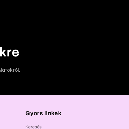
nkre
latokról.
Gyors linkek
Keresés