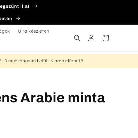
egszűnt illat
esetén
ágok
Újra készleten
Bejelentkezés
Kosár
s 2–3 munkanapon belül · Klarna elérhető
ns Arabie minta