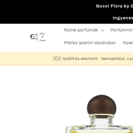
Ugrás a
Gucci Flora by 
tartalomhoz
Ingyenes
Niche parfümök
Parfümmi
Márka szerint vásároljon
Nyer
🇭🇺 Szállítás elérhető · Nemzetközi, n
Kihagyás, és
ugrás a
termékadatokra