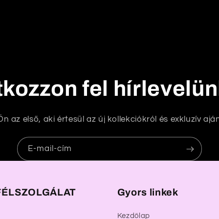
tkozzon fel hírlevelü
n az első, aki értesül az új kollekciókról és exkluzív aján
E-mail-cím
ÉLSZOLGÁLAT
Gyors linkek
Kezdőlap