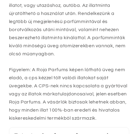
illatot, vagy utazáshoz, autóba. Az illatminta
újratölthető a használat után. Rendelkezünk a
legtöbb új megjelenésű parfümmintával és
borotválkozás utáni mintával, valamint nehezen
beszerezhető illatminta kínálattal. A parfümminták
kiváló minőségű üveg atomizerekben vannak, nem
olcsó műanyagban.
Figyelem: A Roja Parfums képen látható üveg nem
eladó, a cps kézzel tölt valódi illatokat saját
üvegekbe. A CPS-nek nincs kapcsolata a gyártóval
vagy az illatok márkatulajdonosaival, jelen esetben
Roja Parfums. A vásárlók biztosak lehetnek abban,
hogy minden illat 100%-ban eredeti és hivatalos
kiskereskedelmi termékből származik.