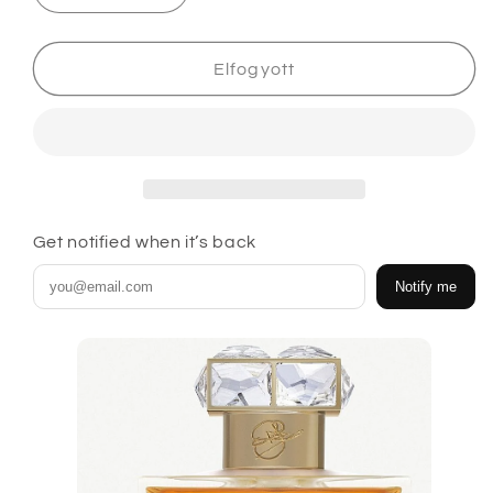
Enigma
Enigma
Aoud
Aoud
minták
minták
Elfogyott
mennyiségének
mennyiségének
csökkentése
növelése
Get notified when it’s back
Notify me