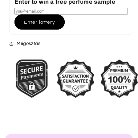
Enter to win a free perfume sample
Enter lottery
Megosztás
Ö