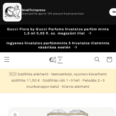
SmellToImpress
Ge
Download the app for 10% discount & exclusive stock
Ugrás a
Gucci Flora by Gucci Parfums hivatalos parfüm minta
tartalomhoz
1,5 ml 0,05 fl. oz. megszűnt illat
Ingyenes hivatalos parfümminta 5 hivatalos illatminta
vásárlása esetén
Kosár
🇭🇺 Szállítás elérhető · Nemzetközi, nyomon követhető
szállítás 11,50 € · Szállítási idő 1–3 hét · Feladás 2–3
munkanapon belül · Klarna elérhető
Kihagyás, és
ugrás a