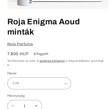
1.
médiafájl
megnyitása
Roja Enigma Aoud
a
modális
párbeszédpanelen
minták
Roja Parfums
Normál
7.800 HUF
Elfogyott
ár
Tartalmazza az adót. A
szállítási költséget
a megrendeléskor számítjuk
ki.
Méret
Mennyiség
Roja
Roja