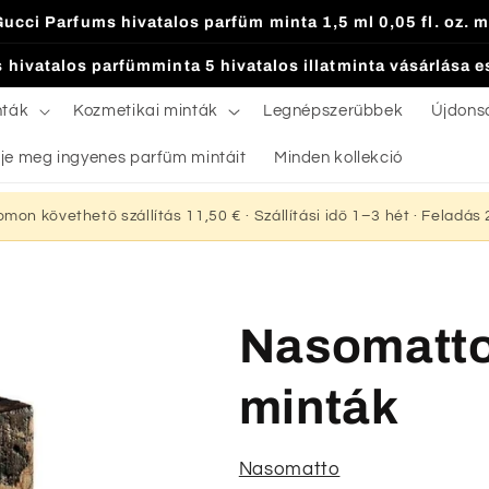
Gucci Parfums hivatalos parfüm minta 1,5 ml 0,05 fl. oz. m
 hivatalos parfümminta 5 hivatalos illatminta vásárlása 
nták
Kozmetikai minták
Legnépszerűbbek
Újdons
je meg ingyenes parfüm mintáit
Minden kollekció
yomon követhető szállítás 11,50 € · Szállítási idő 1–3 hét · Feladá
Nasomatt
minták
Nasomatto