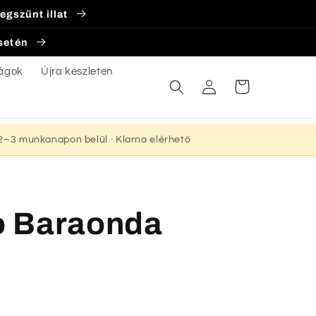
egszűnt illat
esetén
ágok
Újra készleten
Bejelentkezés
Kosár
s 2–3 munkanapon belül · Klarna elérhető
o Baraonda