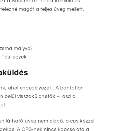
ezt a Nasomatto illatot kényelmes
telezné magát a teljes üveg mellett.
zsma mályva)
Fás jegyek
zaküldés
unk, ahol engedélyezett. A bontatlan
 belül visszaküldhetők – lásd a
at.
n látható üveg nem eladó, a cps kézzel
üvegekbe. A CPS-nek nincs kapcsolata a