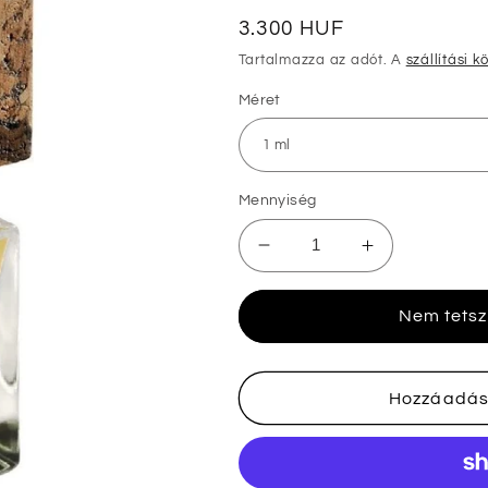
Normál
3.300 HUF
ár
Tartalmazza az adót. A
szállítási k
Méret
Mennyiség
Nasomatto
Nasomatto
Baraonda
Baraonda
minták
minták
Nem tetsz
mennyiségének
mennyiségé
csökkentése
növelése
Hozzáadás