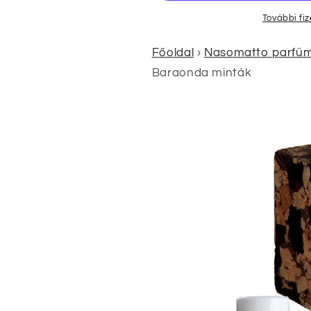
További fi
Főoldal
›
Nasomatto parfüm é
Baraonda minták