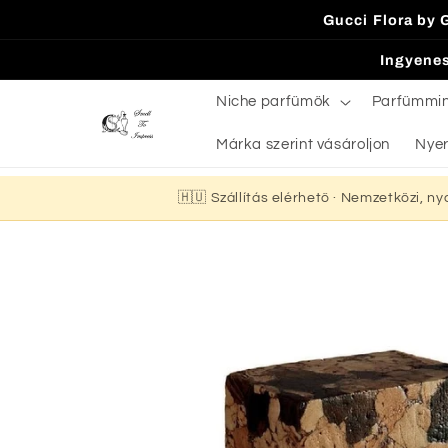
Ugrás a
Gucci Flora by 
tartalomhoz
Ingyenes
Niche parfümök
Parfümmi
Márka szerint vásároljon
Nyer
🇭🇺 Szállítás elérhető · Nemzetközi, n
Kihagyás, és
ugrás a
termékadatokra