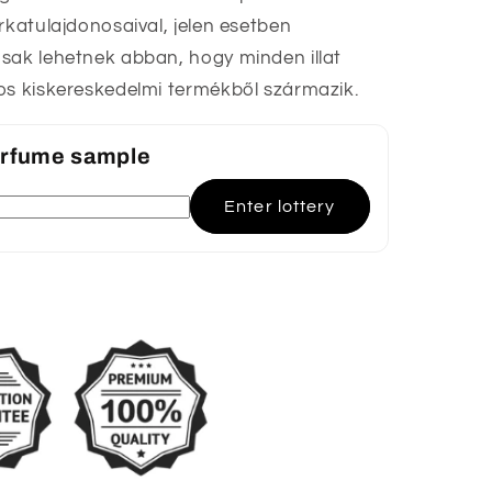
rkatulajdonosaival, jelen esetben
sak lehetnek abban, hogy minden illat
os kiskereskedelmi termékből származik.
perfume sample
Enter lottery