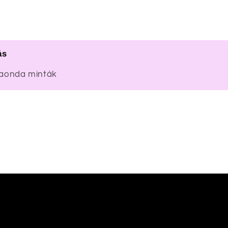
ás
aonda minták