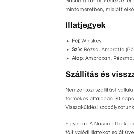
Nasomatto-tól. Fedezze fel 
mintaméretben, mielőtt elkö
Illatjegyek
Fej:
Whiskey
Szív:
Rózsa, Ambrette (Pé
Alap:
Ambroxan, Pézsma, 
Szállítás és viss
Nemzetközi szállítást vállal
termékek általában 30 napon
Visszaküldési szabályzatunk
Figyelem: A Nasomatto képe
tölt valódi illatokat saját 