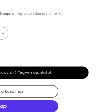
öltséget
a megrendeléskor számítjuk ki.
ik az ár? Tegyen ajánlatot
nek
 a kosárhoz