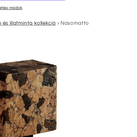
zetési módok
s illatminta kollekció
›
Nasomatto