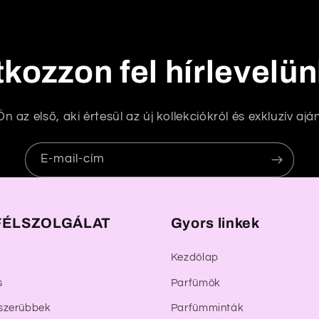
tkozzon fel hírlevelü
n az első, aki értesül az új kollekciókról és exkluzív aján
E-mail-cím
ÉLSZOLGÁLAT
Gyors linkek
Kezdőlap
s
Parfümök
szerűbbek
Parfümminták