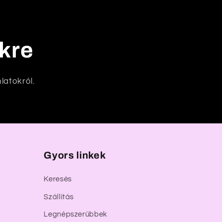
nkre
latokról.
Gyors linkek
Keresés
Szállítás
Legnépszerűbbek