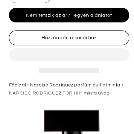
RODRIGUEZ
RODRIGUEZ
FOR
FOR
Nem tetszik az ár? Tegyen ajánlatot
HIM
HIM
minta
minta
üveg
üveg
mennyiségének
mennyiségének
Hozzáadás a kosárhoz
csökkentése
növelése
Főoldal
›
Narciso Rodriguez parfüm és illatminta
›
NARCISO RODRIGUEZ FOR HIM minta üveg