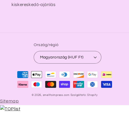
kiskereskedő-ajánlás
Ország/régió
Magyarország (HUF Ft)
Fizetési
módok
© 2026,
smelltoimpress.com
Szolgáltató: Shopify
Sitemap