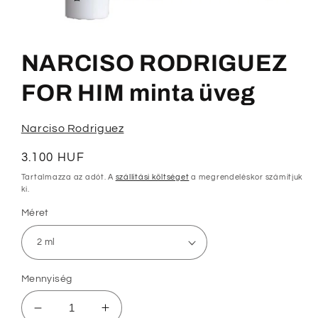
1.
médiafájl
megnyitása
NARCISO RODRIGUEZ
a
modális
párbeszédpanelen
FOR HIM minta üveg
Narciso Rodriguez
Normál
3.100 HUF
ár
Tartalmazza az adót. A
szállítási költséget
a megrendeléskor számítjuk
ki.
Méret
Mennyiség
NARCISO
NARCISO