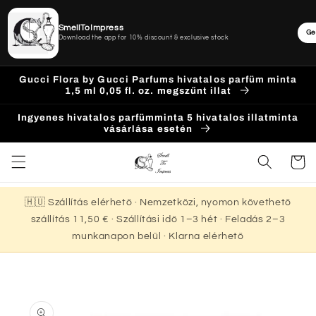
SmellToImpress
Ge
Download the app for 10% discount & exclusive stock
Ugrás a
Gucci Flora by Gucci Parfums hivatalos parfüm minta
tartalomhoz
1,5 ml 0,05 fl. oz. megszűnt illat
Ingyenes hivatalos parfümminta 5 hivatalos illatminta
vásárlása esetén
Kosár
🇭🇺 Szállítás elérhető · Nemzetközi, nyomon követhető
szállítás 11,50 € · Szállítási idő 1–3 hét · Feladás 2–3
munkanapon belül · Klarna elérhető
Kihagyás, és
ugrás a