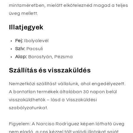
mintaméretben, mielőtt elköteleznéd magad a teljes
üveg mellett.
Illatjegyek
Fej:
Ibolyalevél
Szív:
Pacsuli
Alap:
Borostyán, Pézsma
Szállítás és visszaküldés
Nemzetközi szállítást vállalunk, ahol engedélyezett.
A bontatlan termékek általában 30 napon belül
visszaküldhetők – lásd a Visszaküldési
szabályzatunkat.
Figyelem: A Narciso Rodriguez képen látható üveg
nem eladó, a cps kézzel tölt valódi illatokat saját