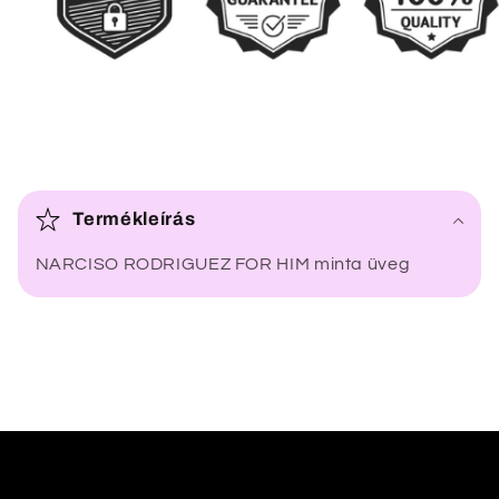
Ö
s
Termékleírás
s
NARCISO RODRIGUEZ FOR HIM minta üveg
z
e
c
s
u
k
h
a