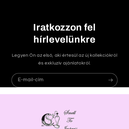
t
ó
t
Iratkozzon fel
a
r
hírlevelünkre
t
a
Legyen Ön az első, aki értesül az új kollekciókról
l
és exkluzív ajánlatokról.
o
m
E-mail-cím