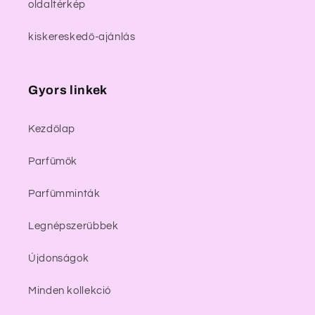
oldaltérkép
kiskereskedő-ajánlás
Gyors linkek
Kezdőlap
Parfümök
Parfümminták
Legnépszerűbbek
Újdonságok
Minden kollekció