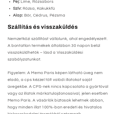
Fej:
Lime, Rózsabors
Szív:
Rózsa, Kakukkfű
Alap:
Bőr, Cédrus, Pézsma
Szállítás és visszaküldés
Nemzetközi szállítást vállalunk, ahol engedélyezett.
A bontatlan termékek általában 30 napon belül
visszaküldhetők – lásd a Visszaküldési
szabályzatunkat.
Figyelem: A Memo Paris képen látható üveg nem
eladó, a cps kézzel tölt valódi illatokat saját
üvegekbe. A CPS-nek nincs kapcsolata a gyártóval
vagy az illatok márkatulajdonosaival, jelen esetben
Memo Paris. A vásárlók biztosak lehetnek abban,
hogy minden illat 100%-ban eredeti és hivatalos
kiskereskedelmi termékből származik.