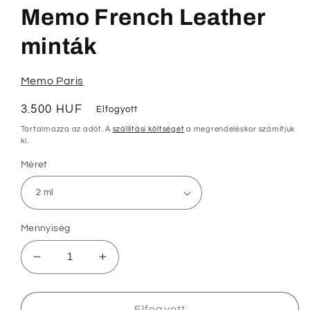
megnyitása
Memo French Leather
a
modális
párbeszédpanelen
minták
Memo Paris
Normál
3.500 HUF
Elfogyott
ár
Tartalmazza az adót. A
szállítási költséget
a megrendeléskor számítjuk
ki.
Méret
Mennyiség
Memo
Memo
French
French
Leather
Leather
minták
minták
Elfogyott