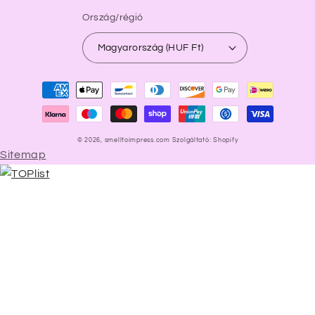
Ország/régió
Magyarország (HUF Ft)
Fizetési
módok
© 2026,
smelltoimpress.com
Szolgáltató: Shopify
Sitemap