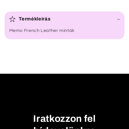
Ö
s
Termékleírás
s
Memo French Leather minták
z
e
c
s
u
k
h
a
t
ó
t
Iratkozzon fel
a
r