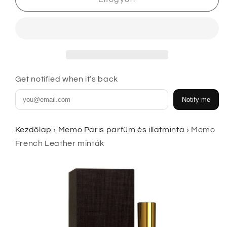
mennyiségének
mennyiségének
csökkentése
növelése
Get notified when it’s back
Notify me
Kezdőlap
›
Memo Paris parfüm és illatminta
›
Memo
French Leather minták