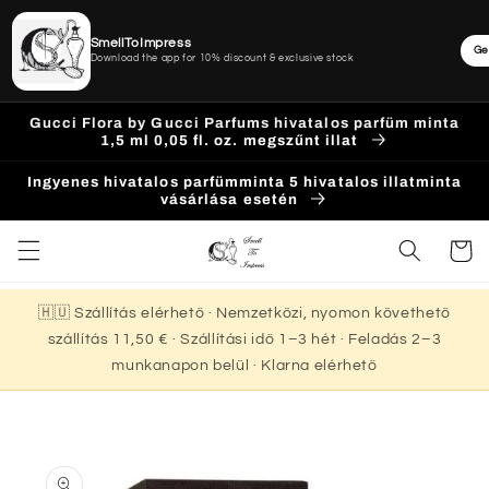
SmellToImpress
Ge
Download the app for 10% discount & exclusive stock
Ugrás a
Gucci Flora by Gucci Parfums hivatalos parfüm minta
tartalomhoz
1,5 ml 0,05 fl. oz. megszűnt illat
Ingyenes hivatalos parfümminta 5 hivatalos illatminta
vásárlása esetén
Kosár
🇭🇺 Szállítás elérhető · Nemzetközi, nyomon követhető
szállítás 11,50 € · Szállítási idő 1–3 hét · Feladás 2–3
munkanapon belül · Klarna elérhető
Kihagyás, és
ugrás a