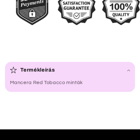
Ö
s
Termékleírás
s
Mancera Red Tobacco minták
z
e
c
s
u
k
h