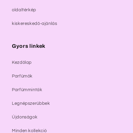
oldaltérkép
kiskereskedő-ajánlás
Gyors linkek
Kezdőlap
Parfümök
Parfümminták
Legnépszerűbbek
Újdonságok
Minden kollekció