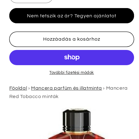
Red
Red
Tobacco
Tobacco
Nem tetszik az ár? Tegyen ajánlatot
minták
minták
mennyiségének
mennyiségének
csökkentése
növelése
Hozzáadás a kosárhoz
További fizetési módok
Főoldal
›
Mancera parfüm és illatminta
›
Mancera
Red Tobacco minták