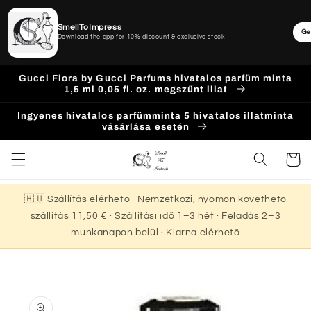
SmellToImpress
Ge
Download the app for 10% discount & exclusive stock
Ugrás a
Gucci Flora by Gucci Parfums hivatalos parfüm minta
tartalomhoz
1,5 ml 0,05 fl. oz. megszűnt illat
Ingyenes hivatalos parfümminta 5 hivatalos illatminta
vásárlása esetén
Kosár
🇭🇺 Szállítás elérhető · Nemzetközi, nyomon követhető
szállítás 11,50 € · Szállítási idő 1–3 hét · Feladás 2–3
munkanapon belül · Klarna elérhető
Kihagyás, és
ugrás a