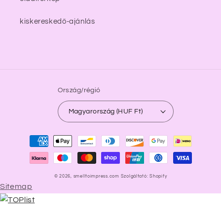
kiskereskedő-ajánlás
Ország/régió
Magyarország (HUF Ft)
Fizetési
módok
© 2026,
smelltoimpress.com
Szolgáltató: Shopify
Sitemap