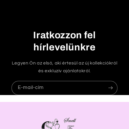
a
t
ó
t
Iratkozzon fel
a
r
hírlevelünkre
t
a
Legyen Ön az első, aki értesül az új kollekciókról
l
és exkluzív ajánlatokról.
o
m
E-mail-cím