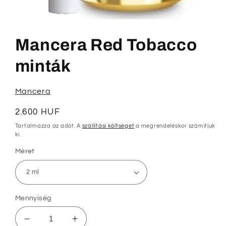
1.
médiafájl
megnyitása
Mancera Red Tobacco
a
modális
párbeszédpanelen
minták
Mancera
Normál
2.600 HUF
ár
Tartalmazza az adót. A
szállítási költséget
a megrendeléskor számítjuk
ki.
Méret
Mennyiség
Mancera
Mancera