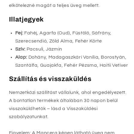
elkötelezné magát a teljes üveg mellett.
Illatjegyek
Fej:
Fahéj, Agarfa (Oud), Füstölő, Sáfrány,
Szerecsendió, Zöld Alma, Fehér Körte
Szív:
Pacsuli, Jázmin
Alap:
Dohány, Madagaszkári Vanília, Borostyán,
Szantálfa, Guajakfa, Fehér Pézsma, Haitii Vetiver
Szállítás és visszaküldés
Nemzetközi szállítást vállalunk, ahol engedélyezett.
A bontatlan termékek általában 30 napon belül
visszaküldhetők – lásd a Visszaküldési
szabályzatunkat.
Figyelem: A Mancera képen látható üveg nem