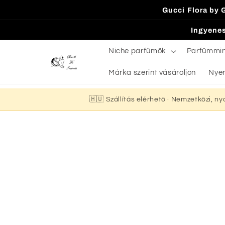
Ugrás a
Gucci Flora by 
tartalomhoz
Ingyenes
Niche parfümök
Parfümmi
Márka szerint vásároljon
Nyer
🇭🇺 Szállítás elérhető · Nemzetközi, n
Kihagyás, és
ugrás a
termékadatokra