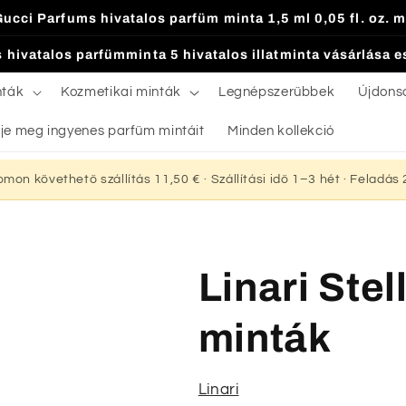
Gucci Parfums hivatalos parfüm minta 1,5 ml 0,05 fl. oz. m
 hivatalos parfümminta 5 hivatalos illatminta vásárlása 
nták
Kozmetikai minták
Legnépszerűbbek
Újdons
je meg ingyenes parfüm mintáit
Minden kollekció
yomon követhető szállítás 11,50 € · Szállítási idő 1–3 hét · Feladá
Linari Ste
minták
Linari