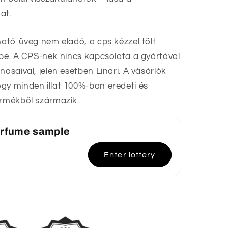
at.
ható üveg nem eladó, a cps kézzel tölt
ekbe. A CPS-nek nincs kapcsolata a gyártóval
nosaival, jelen esetben Linari. A vásárlók
gy minden illat 100%-ban eredeti és
ermékből származik.
perfume sample
Enter lottery