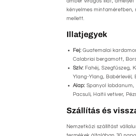
amber virágos illat, amelye
kényelmes mintaméretben, m
mellett.
Illatjegyek
Fej:
Guatemalai kardamom,
Calabriai bergamott, Bor
Szív:
Fahéj, Szegfűszeg, K
Ylang-Ylang, Babérlevél, 
Alap:
Spanyol labdanum, P
Pacsuli, Haitii vetiver, P
Szállítás és viss
Nemzetközi szállítást vállal
termékek általában 30 napon