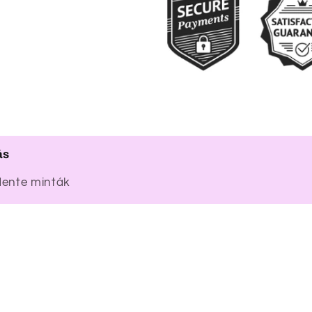
ás
adente minták