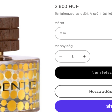
Normál
2.600 HUF
ár
Tartalmazza az adót. A
szállítási k
Méret
Mennyiség
Linari
Linari
Stella
Stella
Cadente
Cadente
Nem tetsz
minták
minták
mennyiségének
mennyiségé
csökkentése
növelése
Hozzáadás