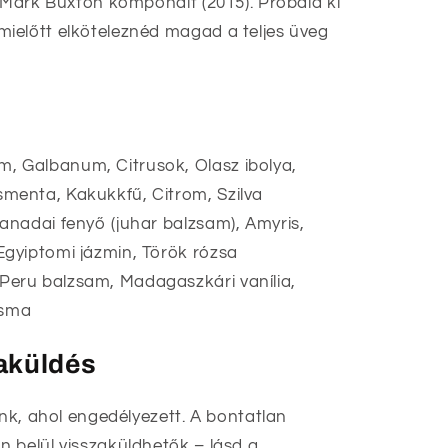
t Mark Buxton komponált (2015). Próbáld ki
ielőtt elköteleznéd magad a teljes üveg
 Galbanum, Citrusok, Olasz ibolya,
smenta, Kakukkfű, Citrom, Szilva
anadai fenyő (juhar balzsam), Amyris,
Egyiptomi jázmin, Török rózsa
eru balzsam, Madagaszkári vanília,
ézsma
zaküldés
unk, ahol engedélyezett. A bontatlan
 belül visszaküldhetők – lásd a