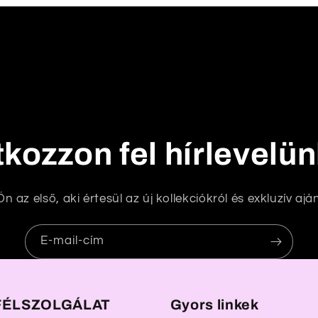
tkozzon fel hírlevelü
n az első, aki értesül az új kollekciókról és exkluzív aján
E-mail-cím
ÉLSZOLGÁLAT
Gyors linkek