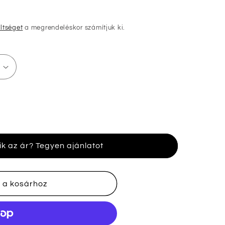
öltséget
a megrendeléskor számítjuk ki.
ik az ár? Tegyen ajánlatot
nek
 a kosárhoz