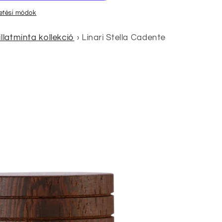
zetési módok
illatminta kollekció
›
Linari Stella Cadente