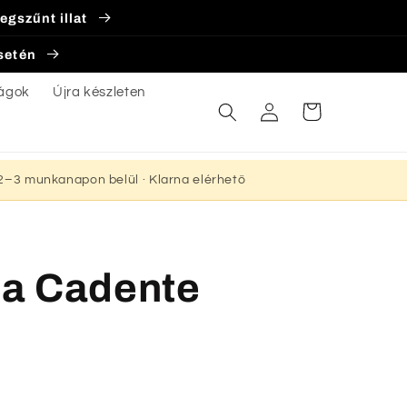
egszűnt illat
esetén
ágok
Újra készleten
Bejelentkezés
Kosár
s 2–3 munkanapon belül · Klarna elérhető
lla Cadente