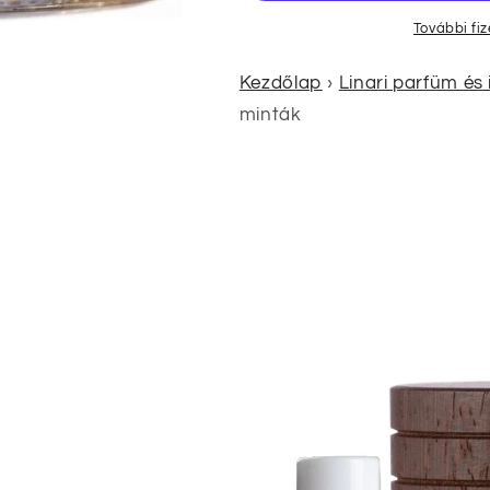
További fi
Kezdőlap
›
Linari parfüm és 
minták