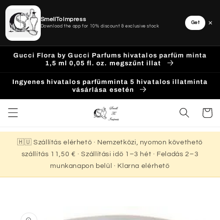
SmellToImpress
×
Get
Download the app for 10% discount & exclusive stock
Ugrás a
Gucci Flora by Gucci Parfums hivatalos parfüm minta
tartalomhoz
1,5 ml 0,05 fl. oz. megszűnt illat
Ingyenes hivatalos parfümminta 5 hivatalos illatminta
vásárlása esetén
Kosár
🇭🇺 Szállítás elérhető · Nemzetközi, nyomon követhető
szállítás 11,50 € · Szállítási idő 1–3 hét · Feladás 2–3
munkanapon belül · Klarna elérhető
Kihagyás, és
ugrás a