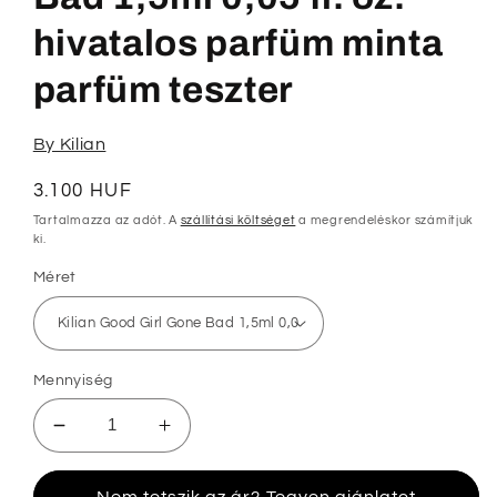
hivatalos parfüm minta
parfüm teszter
By Kilian
Normál
3.100 HUF
ár
Tartalmazza az adót. A
szállítási költséget
a megrendeléskor számítjuk
ki.
Méret
Mennyiség
Kilian
Kilian
Good
Good
Girl
Girl