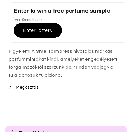
Enter to win a free perfume sample
Enter lottery
Figyelem: A SmellToImpress hivatalos márkás
parfümmintákat kínál, amelyeket engedélyezett
forgalmazóktól szerzünk be. Minden védjegy a
tulajdonosuk tulajdona.
Megosztás
Ö
s