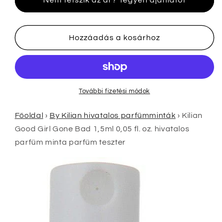
Nem tetszik az ár? Tegyen ajánlatot
Gone
Gone
Bad
Bad
1,5ml
1,5ml
0,05
0,05
Hozzáadás a kosárhoz
fl.
fl.
oz.
oz.
hivatalos
hivatalos
parfüm
parfüm
minta
minta
További fizetési módok
parfüm
parfüm
teszter
teszter
Főoldal
›
By Kilian hivatalos parfümminták
›
Kilian
mennyiségének
mennyiségének
Good Girl Gone Bad 1,5ml 0,05 fl. oz. hivatalos
csökkentése
növelése
parfüm minta parfüm teszter