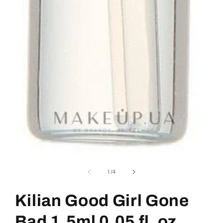
1.
médiafájl
megnyitása
/
1
/
4
a
modális
párbeszédpanelen
Kilian Good Girl Gone
Bad 1,5ml 0,05 fl. oz.