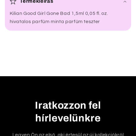
Termékleírás
s
Kilian Good Girl Gone Bad 1,5ml 0,05 fl. oz.
z
hivatalos parfüm minta parfüm teszter
e
c
s
u
k
h
a
t
ó
t
Iratkozzon fel
a
hírlevelünkre
r
t
a
Legyen Ön az első, aki értesül az új kollekciókról