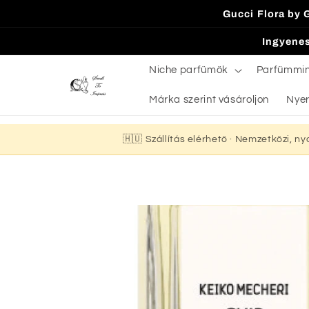
Ugrás a
Gucci Flora by 
tartalomhoz
Ingyenes
Niche parfümök
Parfümmi
Márka szerint vásároljon
Nyer
🇭🇺 Szállítás elérhető · Nemzetközi, n
Kihagyás, és
ugrás a
termékadatokra