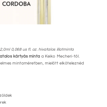
0ml 0,068 us fl. oz. hivatalos illatminta
vatalos kártyás minta
a Keiko Mecheri-től.
nyelmes mintaméretben, mielőtt elköteleznéd
zöldek
erek