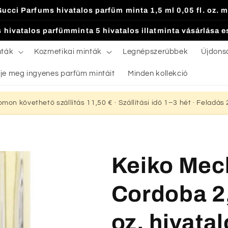
Gucci Parfums hivatalos parfüm minta 1,5 ml 0,05 fl. oz. m
 hivatalos parfümminta 5 hivatalos illatminta vásárlása 
nták
Kozmetikai minták
Legnépszerűbbek
Újdons
je meg ingyenes parfüm mintáit
Minden kollekció
yomon követhető szállítás 11,50 € · Szállítási idő 1–3 hét · Feladá
Keiko Mech
Cordoba 2,
oz. hivatal