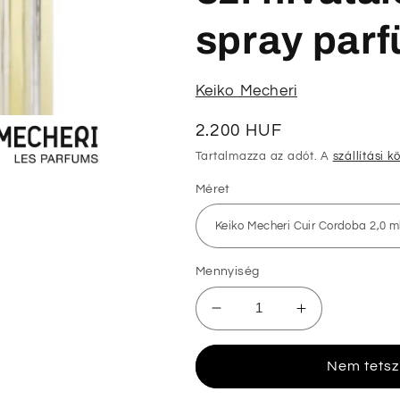
spray parf
Keiko Mecheri
Normál
2.200 HUF
ár
Tartalmazza az adót. A
szállítási k
Méret
Mennyiség
Keiko
Keiko
Mecheri
Mecheri
Cuir
Cuir
Nem tetsz
Cordoba
Cordoba
2,0ml
2,0ml