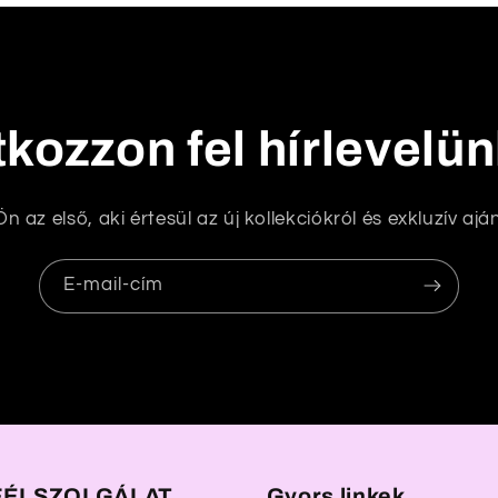
tkozzon fel hírlevelü
n az első, aki értesül az új kollekciókról és exkluzív aján
E-mail-cím
ÉLSZOLGÁLAT
Gyors linkek