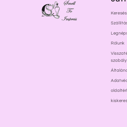
Keresés
Szállítá
Legnép
Rólunk
Visszaté
szabály
Általán
Adatvéd
oldalté
kiskere