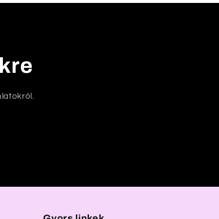
nkre
latokról.
Gyors linkek