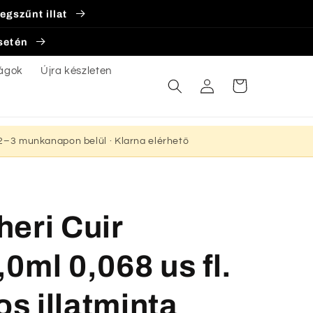
egszűnt illat
esetén
ágok
Újra készleten
Bejelentkezés
Kosár
s 2–3 munkanapon belül · Klarna elérhető
eri Cuir
0ml 0,068 us fl.
os illatminta