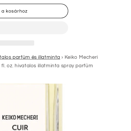
 a kosárhoz
talos parfüm és illatminta
›
Keiko Mecheri
nek
fl. oz. hivatalos illatminta spray parfüm