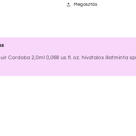
Megosztás
ás
ir Cordoba 2,0ml 0,068 us fl. oz. hivatalos illatminta 