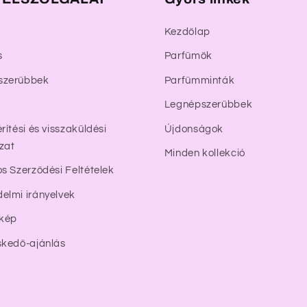
Kezdőlap
s
Parfümök
szerűbbek
Parfümminták
Legnépszerűbbek
rítési és visszaküldési
Újdonságok
zat
Minden kollekció
os Szerződési Feltételek
elmi irányelvek
rkép
skedő-ajánlás