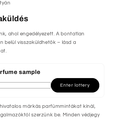
tyán
zaküldés
unk, ahol engedélyezett. A bontatlan
 belül visszaküldhetők – lásd a
at.
perfume sample
Enter lottery
 hivatalos márkás parfümmintákat kínál,
rgalmazóktól szerzünk be. Minden védjegy