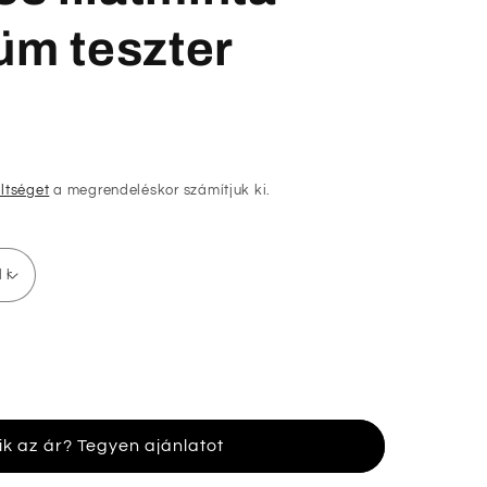
üm teszter
öltséget
a megrendeléskor számítjuk ki.
ik az ár? Tegyen ajánlatot