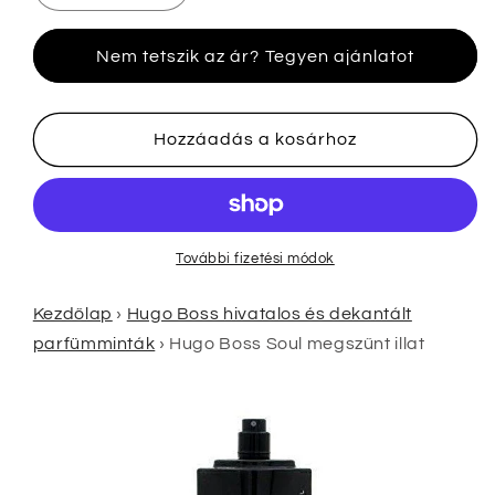
Boss
Boss
Soul
Soul
Nem tetszik az ár? Tegyen ajánlatot
megszűnt
megszűnt
illat
illat
mennyiségének
mennyiségének
csökkentése
növelése
Hozzáadás a kosárhoz
További fizetési módok
Kezdőlap
›
Hugo Boss hivatalos és dekantált
parfümminták
›
Hugo Boss Soul megszűnt illat