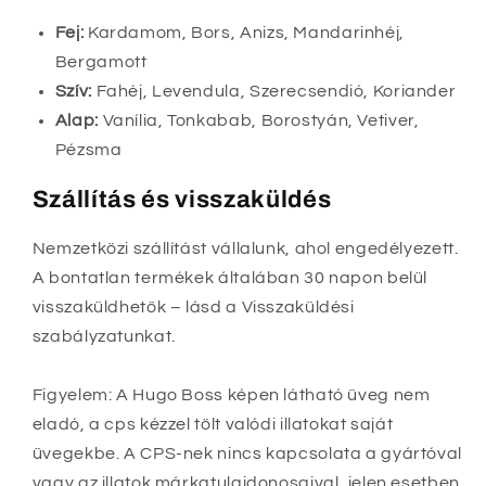
Fej:
Kardamom, Bors, Anizs, Mandarinhéj,
Bergamott
Szív:
Fahéj, Levendula, Szerecsendió, Koriander
Alap:
Vanília, Tonkabab, Borostyán, Vetiver,
Pézsma
Szállítás és visszaküldés
Nemzetközi szállítást vállalunk, ahol engedélyezett.
A bontatlan termékek általában 30 napon belül
visszaküldhetők – lásd a Visszaküldési
szabályzatunkat.
Figyelem: A Hugo Boss képen látható üveg nem
eladó, a cps kézzel tölt valódi illatokat saját
üvegekbe. A CPS-nek nincs kapcsolata a gyártóval
vagy az illatok márkatulajdonosaival, jelen esetben