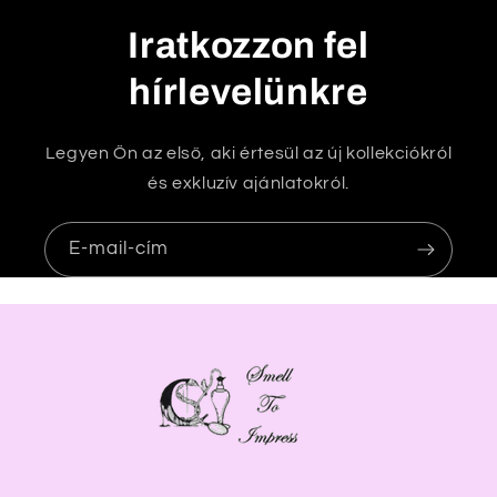
t
Iratkozzon fel
a
r
hírlevelünkre
t
a
Legyen Ön az első, aki értesül az új kollekciókról
l
és exkluzív ajánlatokról.
o
m
E-mail-cím