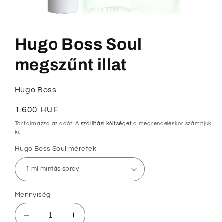
1.
médiafájl
megnyitása
Hugo Boss Soul
a
modális
párbeszédpanelen
megszűnt illat
Hugo Boss
Normál
1.600 HUF
ár
Tartalmazza az adót. A
szállítási költséget
a megrendeléskor számítjuk
ki.
Hugo Boss Soul méretek
Mennyiség
Hugo
Hugo