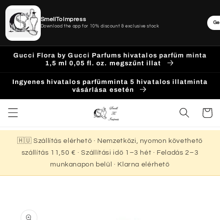
SmellToImpress
Ge
Download the app for 10% discount & exclusive stock
Ugrás a
Gucci Flora by Gucci Parfums hivatalos parfüm minta
tartalomhoz
1,5 ml 0,05 fl. oz. megszűnt illat
Ingyenes hivatalos parfümminta 5 hivatalos illatminta
vásárlása esetén
Kosár
🇭🇺 Szállítás elérhető · Nemzetközi, nyomon követhető
szállítás 11,50 € · Szállítási idő 1–3 hét · Feladás 2–3
munkanapon belül · Klarna elérhető
Kihagyás, és
ugrás a