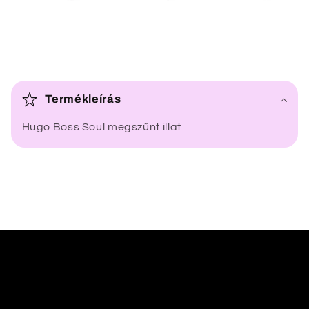
Ö
s
Termékleírás
s
Hugo Boss Soul megszűnt illat
z
e
c
s
u
k
h
a
t
ó