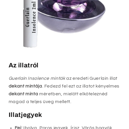
Az illatról
Guerlain Insolence minták
az eredeti Guerlain illat
dekant mintája
. Fedezd fel ezt az illatot kényelmes
dekant minta
méretben, mielőtt elköteleznéd
magad a teljes üveg mellett.
Illatjegyek
Fej:
Ibolya, Poros jegyek, Írisz, Vörös bogyók