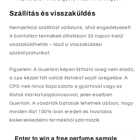
Szállítás és visszaküldés
Nemzetközi szállítást vállalunk, ahol engedélyezett.
A bontatlan termékek általában 30 napon belül
visszaküldhetők – lásd a Visszaküldési
szabályzatunkat.
Figyelem: A Guerlain képen látható üveg nem eladó,
a cps kézzel tölt valódi illatokat saját üvegekbe. A
CPS-nek nincs kapcsolata a gyártóval vagy az
illatok márkatulajdonosaival, jelen esetben
Guerlain. A vásárlók biztosak lehetnek abban, hogy
minden illat 100%-ban eredeti és hivatalos
kiskereskedelmi termékből származik.
Enter to win a free perfume sample