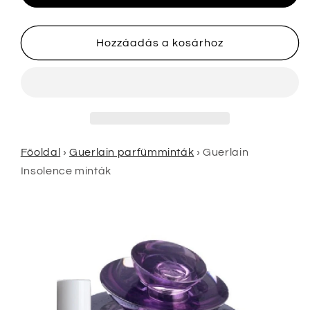
csökkentése
növelése
Hozzáadás a kosárhoz
Főoldal
›
Guerlain parfümminták
›
Guerlain
Insolence minták