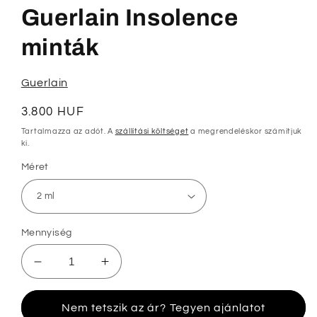
megnyitása
Guerlain Insolence
a
modális
párbeszédpanelen
minták
Guerlain
Normál
3.800 HUF
ár
Tartalmazza az adót. A
szállítási költséget
a megrendeléskor számítjuk
ki.
Méret
Mennyiség
Guerlain
Guerlain
Insolence
Insolence
minták
minták
Nem tetszik az ár? Tegyen ajánlatot
mennyiségének
mennyiségének