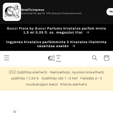
SmellToImpress
Ge
Download the app for 10% discount & exclusive stock
Ugrás a
Gucci Flora by Gucci Parfums hivatalos parfüm minta
tartalomhoz
1,5 ml 0,05 fl. oz. megszűnt illat
Ingyenes hivatalos parfümminta 5 hivatalos illatminta
vásárlása esetén
Kosár
🇭🇺 Szállítás elérhető · Nemzetközi, nyomon követhető
szállítás 11,50 € · Szállítási idő 1–3 hét · Feladás 2–3
munkanapon belül · Klarna elérhető
Kihagyás, és
ugrás a