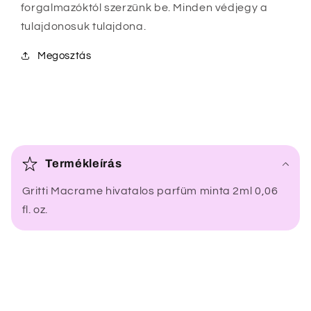
forgalmazóktól szerzünk be. Minden védjegy a
tulajdonosuk tulajdona.
Megosztás
Ö
s
Termékleírás
s
Gritti Macrame hivatalos parfüm minta 2ml 0,06
z
fl. oz.
e
c
s
u
k
h