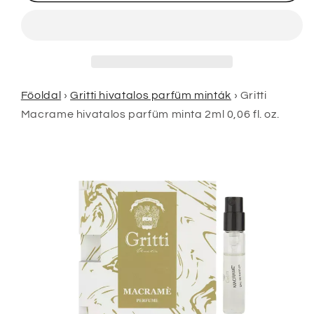
fl.
fl.
oz.
oz.
mennyiségének
mennyiségének
csökkentése
növelése
Főoldal
›
Gritti hivatalos parfüm minták
›
Gritti
Macrame hivatalos parfüm minta 2ml 0,06 fl. oz.