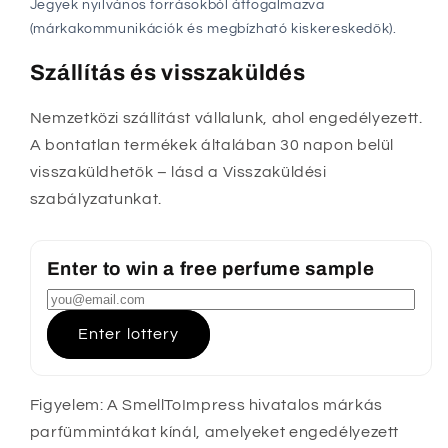
Jegyek nyilvános forrásokból átfogalmazva
(márkakommunikációk és megbízható kiskereskedők).
Szállítás és visszaküldés
Nemzetközi szállítást vállalunk, ahol engedélyezett.
A bontatlan termékek általában 30 napon belül
visszaküldhetők – lásd a Visszaküldési
szabályzatunkat.
Enter to win a free perfume sample
Enter lottery
Figyelem: A SmellToImpress hivatalos márkás
parfümmintákat kínál, amelyeket engedélyezett