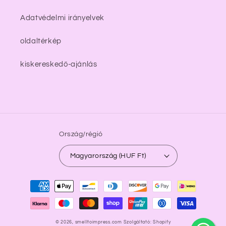
Adatvédelmi irányelvek
oldaltérkép
kiskereskedő-ajánlás
Ország/régió
Magyarország (HUF Ft)
Fizetési
módok
undefine
© 2026,
smelltoimpress.com
Szolgáltató: Shopify