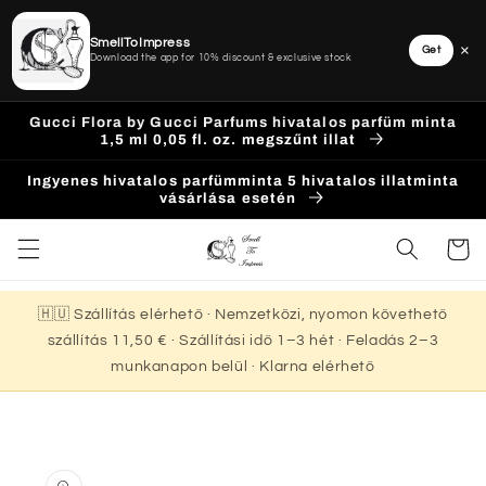
SmellToImpress
×
Get
Download the app for 10% discount & exclusive stock
Ugrás a
Gucci Flora by Gucci Parfums hivatalos parfüm minta
tartalomhoz
1,5 ml 0,05 fl. oz. megszűnt illat
Ingyenes hivatalos parfümminta 5 hivatalos illatminta
vásárlása esetén
Kosár
🇭🇺 Szállítás elérhető · Nemzetközi, nyomon követhető
szállítás 11,50 € · Szállítási idő 1–3 hét · Feladás 2–3
munkanapon belül · Klarna elérhető
Kihagyás, és
ugrás a