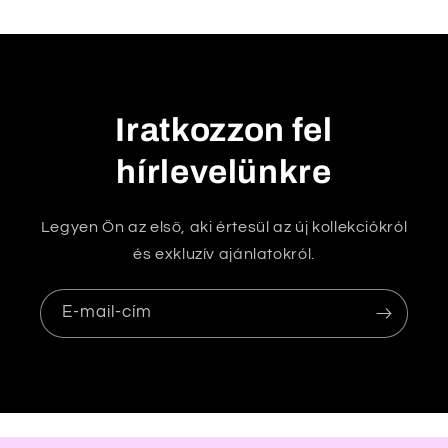
a
t
ó
t
Iratkozzon fel
a
hírlevelünkre
r
t
a
Legyen Ön az első, aki értesül az új kollekciókról
l
és exkluzív ajánlatokról.
o
m
E-mail-cím