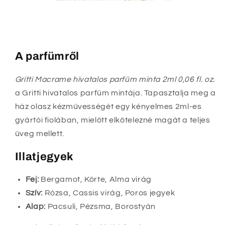
A parfümről
Gritti Macrame hivatalos parfüm minta 2ml 0,06 fl. oz.
a Gritti hivatalos parfüm mintája. Tapasztalja meg a
ház olasz kézművességét egy kényelmes 2ml-es
gyártói fiolában, mielőtt elkötelezné magát a teljes
üveg mellett.
Illatjegyek
Fej:
Bergamot, Körte, Alma virág
Szív:
Rózsa, Cassis virág, Poros jegyek
Alap:
Pacsuli, Pézsma, Borostyán