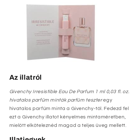
Az illatról
Givenchy Irresistible Eau De Parfum 1 ml 0,03 fl. oz.
hivatalos parfüm minták parfüm teszter
egy
hivatalos parfüm minta a Givenchy-től. Fedezd fel
ezt a Givenchy illatot kényelmes mintaméretben,
mielőtt elköteleznéd magad a teljes üveg mellett.
Illatjegyek