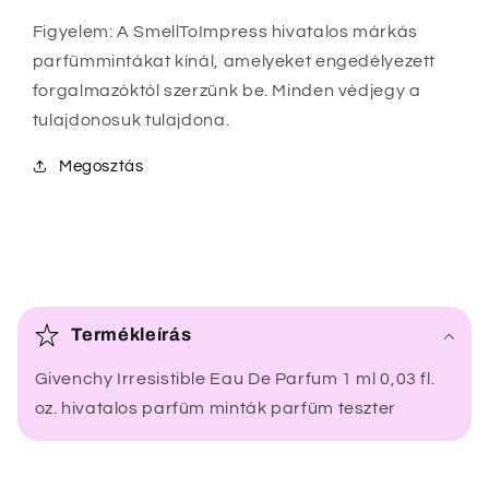
Figyelem: A SmellToImpress hivatalos márkás
parfümmintákat kínál, amelyeket engedélyezett
forgalmazóktól szerzünk be. Minden védjegy a
tulajdonosuk tulajdona.
Megosztás
Ö
s
Termékleírás
s
Givenchy Irresistible Eau De Parfum 1 ml 0,03 fl.
z
oz. hivatalos parfüm minták parfüm teszter
e
c
s