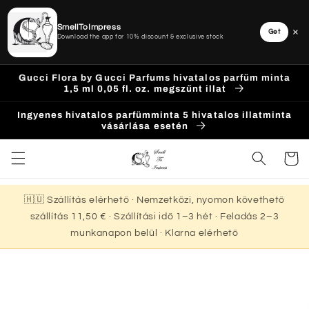
SmellToImpress
×
Get
Download the app for 10% discount & exclusive stock
Ugrás a
Gucci Flora by Gucci Parfums hivatalos parfüm minta
tartalomhoz
1,5 ml 0,05 fl. oz. megszűnt illat
Ingyenes hivatalos parfümminta 5 hivatalos illatminta
vásárlása esetén
Kosár
🇭🇺 Szállítás elérhető · Nemzetközi, nyomon követhető
szállítás 11,50 € · Szállítási idő 1–3 hét · Feladás 2–3
munkanapon belül · Klarna elérhető
Kihagyás, és
ugrás a