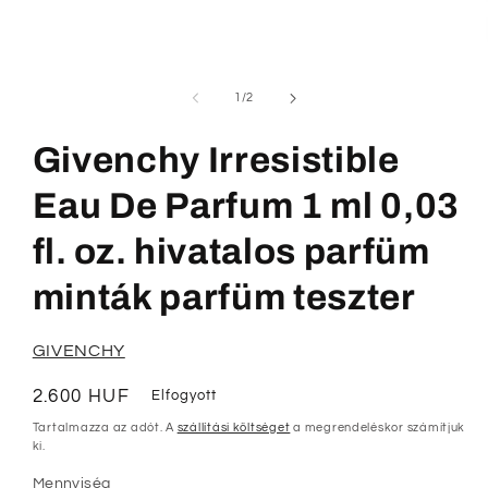
modális
párbeszédpanelen
/
1
/
2
Givenchy Irresistible
Eau De Parfum 1 ml 0,03
fl. oz. hivatalos parfüm
minták parfüm teszter
GIVENCHY
Normál
2.600 HUF
Elfogyott
ár
Tartalmazza az adót. A
szállítási költséget
a megrendeléskor számítjuk
ki.
Mennyiség