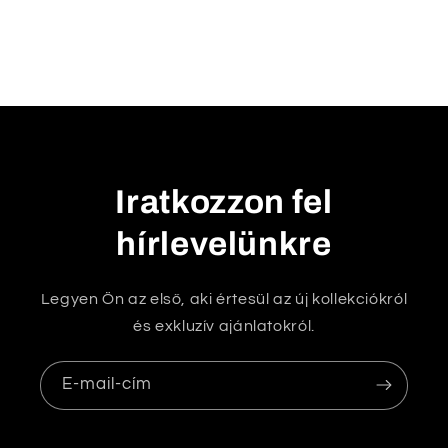
u
k
h
a
t
ó
t
Iratkozzon fel
a
hírlevelünkre
r
t
a
Legyen Ön az első, aki értesül az új kollekciókról
l
és exkluzív ajánlatokról.
o
m
E-mail-cím