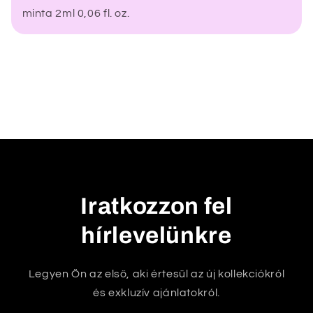
minta 2ml 0,06 fl. oz.
e
c
s
u
k
h
a
t
ó
t
Iratkozzon fel
a
hírlevelünkre
r
t
a
Legyen Ön az első, aki értesül az új kollekciókról
l
és exkluzív ajánlatokról.
o