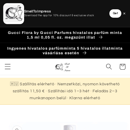
SmellToImpress
×
Get
Download the app for 10% discount & exclusive stock
Ugrás a
Gucci Flora by Gucci Parfums hivatalos parfüm minta
tartalomhoz
1,5 ml 0,05 fl. oz. megszűnt illat
Ingyenes hivatalos parfümminta 5 hivatalos illatminta
vásárlása esetén
Kosár
🇭🇺 Szállítás elérhető · Nemzetközi, nyomon követhető
szállítás 11,50 € · Szállítási idő 1–3 hét · Feladás 2–3
munkanapon belül · Klarna elérhető
Kihagyás, és
ugrás a