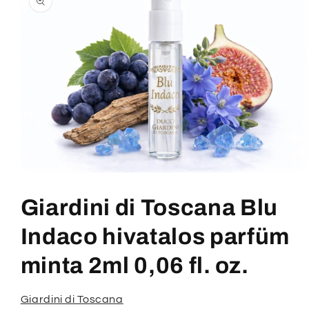
termékadatokra
1.
médiafájl
megnyitása
Giardini di Toscana Blu
a
modális
párbeszédpanelen
Indaco hivatalos parfüm
minta 2ml 0,06 fl. oz.
Giardini di Toscana