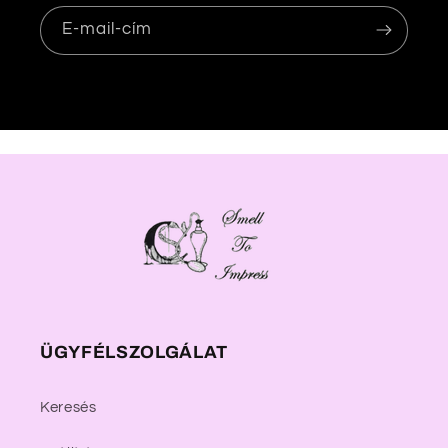
m
E-mail-cím
ÜGYFÉLSZOLGÁLAT
Keresés