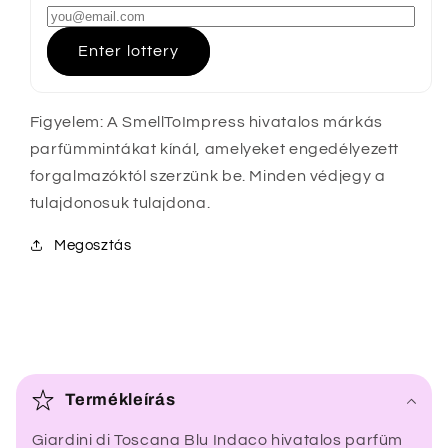
Enter lottery
Figyelem: A SmellToImpress hivatalos márkás
parfümmintákat kínál, amelyeket engedélyezett
forgalmazóktól szerzünk be. Minden védjegy a
tulajdonosuk tulajdona.
Megosztás
Ö
s
Termékleírás
s
Giardini di Toscana Blu Indaco hivatalos parfüm
z