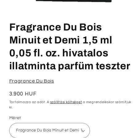
1.
médiafájl
megnyitása
Fragrance Du Bois
a
modális
párbeszédpanelen
Minuit et Demi 1,5 ml
0,05 fl. oz. hivatalos
illatminta parfüm teszter
Fragrance Du Bois
Normál
3.900 HUF
ár
Tartalmazza az adót. A
szállítási költséget
a megrendeléskor számítjuk
ki.
Méret