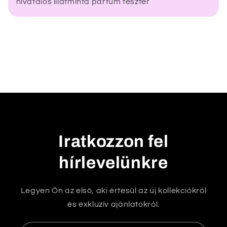
hivatalos illatminta parfüm teszter
e
c
s
u
k
h
a
t
ó
t
Iratkozzon fel
a
hírlevelünkre
r
t
a
Legyen Ön az első, aki értesül az új kollekciókról
l
és exkluzív ajánlatokról.
o