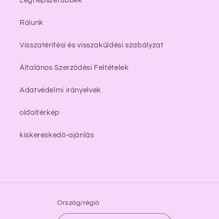
Legnépszerűbbek
Rólunk
Visszatérítési és visszaküldési szabályzat
Általános Szerződési Feltételek
Adatvédelmi irányelvek
oldaltérkép
kiskereskedő-ajánlás
Ország/régió