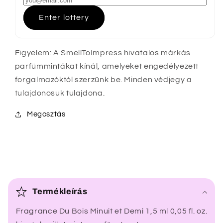
Enter lottery
Figyelem: A SmellToImpress hivatalos márkás
parfümmintákat kínál, amelyeket engedélyezett
forgalmazóktól szerzünk be. Minden védjegy a
tulajdonosuk tulajdona.
Megosztás
Ö
s
Termékleírás
s
Fragrance Du Bois Minuit et Demi 1,5 ml 0,05 fl. oz.
z