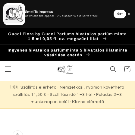
SmellToImpress
×
Get
Download the app for 10% discount & exclusive stock
Ugrás a
Gucci Flora by Gucci Parfums hivatalos parfüm minta
tartalomhoz
1,5 ml 0,05 fl. oz. megszűnt illat
Ingyenes hivatalos parfümminta 5 hivatalos illatminta
vásárlása esetén
Kosár
🇭🇺 Szállítás elérhető · Nemzetközi, nyomon követhető
szállítás 11,50 € · Szállítási idő 1–3 hét · Feladás 2–3
munkanapon belül · Klarna elérhető
Kihagyás, és
ugrás a