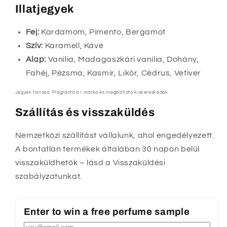
Illatjegyek
Fej:
Kardamom, Pimento, Bergamot
Szív:
Karamell, Kávé
Alap:
Vanília, Madagaszkári vanília, Dohány,
Fahéj, Pézsma, Kasmír, Likőr, Cédrus, Vetiver
Jegyek forrása: Fragrantica / márka és megbízható kiskereskedők.
Szállítás és visszaküldés
Nemzetközi szállítást vállalunk, ahol engedélyezett.
A bontatlan termékek általában 30 napon belül
visszaküldhetők – lásd a Visszaküldési
szabályzatunkat.
Enter to win a free perfume sample