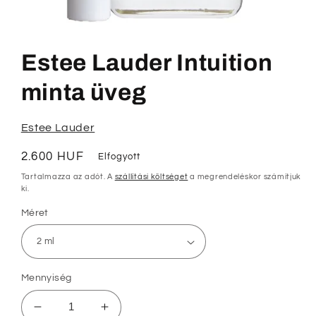
1.
médiafájl
megnyitása
Estee Lauder Intuition
a
modális
párbeszédpanelen
minta üveg
Estee Lauder
Normál
2.600 HUF
Elfogyott
ár
Tartalmazza az adót. A
szállítási költséget
a megrendeléskor számítjuk
ki.
Méret
Mennyiség
Estee
Estee