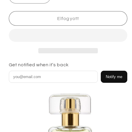
Lauder
Lauder
Intuition
Intuition
minta
minta
Elfogyott
üveg
üveg
mennyiségének
mennyiségének
csökkentése
növelése
Get notified when it’s back
Notify me