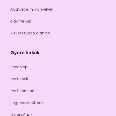
Adatvédelmi irányelvek
oldaltérkép
kiskereskedő-ajánlás
Gyors linkek
Kezdőlap
Parfümök
Parfümminták
Legnépszerűbbek
Újdonságok