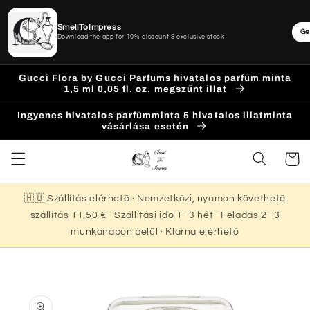
SmellToImpress
Ge
Download the app for 10% discount & exclusive stock
Ugrás a
Gucci Flora by Gucci Parfums hivatalos parfüm minta
tartalomhoz
1,5 ml 0,05 fl. oz. megszűnt illat
Ingyenes hivatalos parfümminta 5 hivatalos illatminta
vásárlása esetén
Kosár
🇭🇺 Szállítás elérhető · Nemzetközi, nyomon követhető
szállítás 11,50 € · Szállítási idő 1–3 hét · Feladás 2–3
munkanapon belül · Klarna elérhető
Kihagyás, és
ugrás a