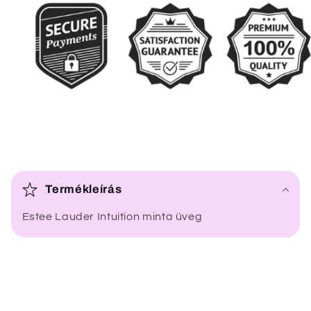
Ö
s
Termékleírás
s
Estee Lauder Intuition minta üveg
z
e
c
s
u