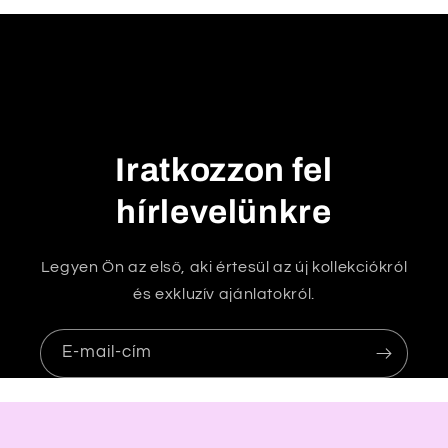
k
h
a
t
ó
t
Iratkozzon fel
a
r
hírlevelünkre
t
a
Legyen Ön az első, aki értesül az új kollekciókról
l
és exkluzív ajánlatokról.
o
m
E-mail-cím