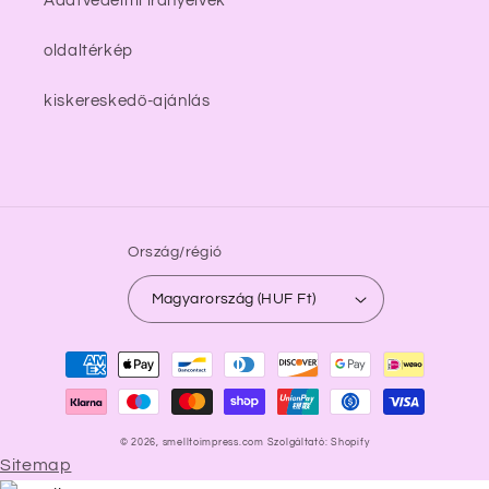
Adatvédelmi irányelvek
oldaltérkép
kiskereskedő-ajánlás
Ország/régió
Magyarország (HUF Ft)
Fizetési
módok
© 2026,
smelltoimpress.com
Szolgáltató: Shopify
Sitemap