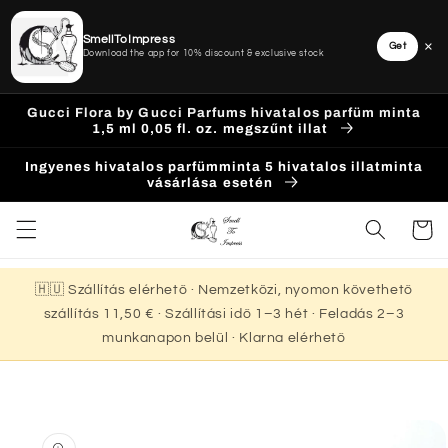
SmellToImpress
×
Get
Download the app for 10% discount & exclusive stock
Ugrás a
Gucci Flora by Gucci Parfums hivatalos parfüm minta
tartalomhoz
1,5 ml 0,05 fl. oz. megszűnt illat
Ingyenes hivatalos parfümminta 5 hivatalos illatminta
vásárlása esetén
Kosár
🇭🇺 Szállítás elérhető · Nemzetközi, nyomon követhető
szállítás 11,50 € · Szállítási idő 1–3 hét · Feladás 2–3
munkanapon belül · Klarna elérhető
Kihagyás, és
ugrás a