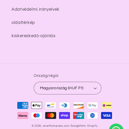
Adatvédelmi irányelvek
oldaltérkép
kiskereskedő-ajánlás
Ország/régió
Magyarország (HUF Ft)
Fizetési
módok
undefine
© 2026,
smelltoimpress.com
Szolgáltató: Shopify