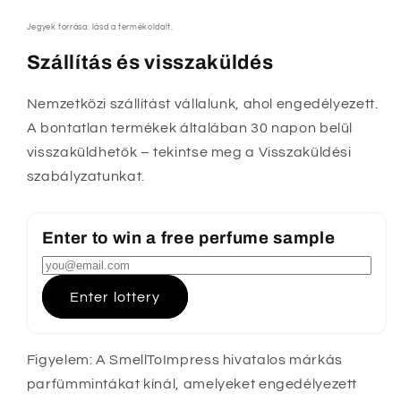
Jegyek forrása: lásd a termékoldalt.
Szállítás és visszaküldés
Nemzetközi szállítást vállalunk, ahol engedélyezett.
A bontatlan termékek általában 30 napon belül
visszaküldhetők – tekintse meg a Visszaküldési
szabályzatunkat.
Enter to win a free perfume sample
Enter lottery
Figyelem: A SmellToImpress hivatalos márkás
parfümmintákat kínál, amelyeket engedélyezett