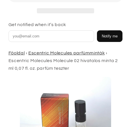
ml
ml
0,07
0,07
fl.
fl.
oz.
oz.
Get notified when it’s back
parfüm
parfüm
teszter
teszter
Notify me
mennyiségének
mennyiségének
csökkentése
növelése
Főoldal
›
Escentric Molecules parfümminták
›
Escentric Molecules Molecule 02 hivatalos minta 2
ml 0,07 fl. oz. parfüm teszter