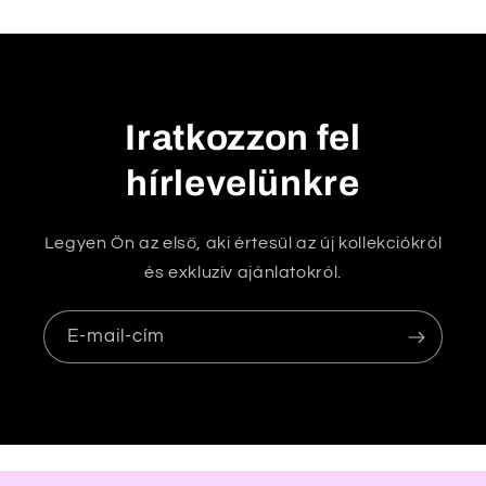
a
t
ó
t
Iratkozzon fel
a
hírlevelünkre
r
t
a
Legyen Ön az első, aki értesül az új kollekciókról
l
és exkluzív ajánlatokról.
o
m
E-mail-cím