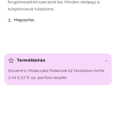
forgalmazóktól szerzünk be. Minden védjegy a
tulajdonosuk tulajdona.
Megosztás
Ö
s
Termékleírás
s
Escentric Molecules Molecule 02 hivatalos minta
z
2 ml 0,07 fl. oz. parfüm teszter
e
c
s
u
k
h