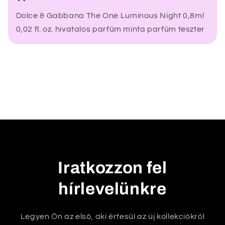
s
Dolce & Gabbana The One Luminous Night 0,8ml
z
0,02 fl. oz. hivatalos parfüm minta parfüm teszter
e
c
s
u
k
h
a
t
ó
t
Iratkozzon fel
a
hírlevelünkre
r
t
a
Legyen Ön az első, aki értesül az új kollekciókról