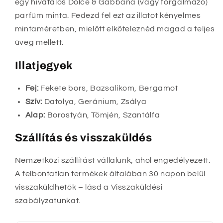
egy hivatalos Dolce & Gabbana (vagy forgalmazó)
parfüm minta. Fedezd fel ezt az illatot kényelmes
mintaméretben, mielőtt elköteleznéd magad a teljes
üveg mellett.
Illatjegyek
Fej:
Fekete bors, Bazsalikom, Bergamot
Szív:
Datolya, Geránium, Zsálya
Alap:
Borostyán, Tömjén, Szantálfa
Szállítás és visszaküldés
Nemzetközi szállítást vállalunk, ahol engedélyezett.
A felbontatlan termékek általában 30 napon belül
visszaküldhetők – lásd a Visszaküldési
szabályzatunkat.