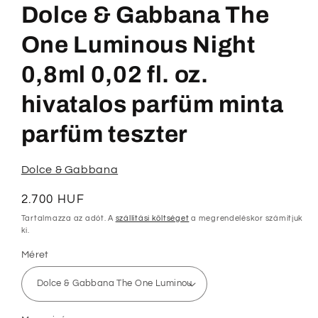
párbeszédpanelen
Dolce & Gabbana The
One Luminous Night
0,8ml 0,02 fl. oz.
hivatalos parfüm minta
parfüm teszter
Dolce & Gabbana
Normál
2.700 HUF
ár
Tartalmazza az adót. A
szállítási költséget
a megrendeléskor számítjuk
ki.
Méret