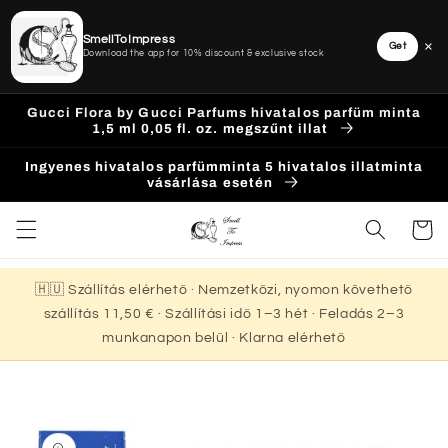
SmellToImpress
×
Get
Download the app for 10% discount & exclusive stock
Ugrás a
Gucci Flora by Gucci Parfums hivatalos parfüm minta
tartalomhoz
1,5 ml 0,05 fl. oz. megszűnt illat
Ingyenes hivatalos parfümminta 5 hivatalos illatminta
vásárlása esetén
Kosár
🇭🇺 Szállítás elérhető · Nemzetközi, nyomon követhető
szállítás 11,50 € · Szállítási idő 1–3 hét · Feladás 2–3
munkanapon belül · Klarna elérhető
Kihagyás, és
ugrás a