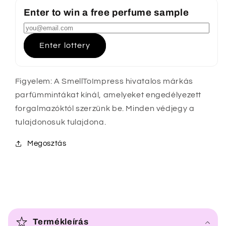
Enter to win a free perfume sample
Enter lottery
Figyelem: A SmellToImpress hivatalos márkás
parfümmintákat kínál, amelyeket engedélyezett
forgalmazóktól szerzünk be. Minden védjegy a
tulajdonosuk tulajdona.
Megosztás
Ö
s
Termékleírás