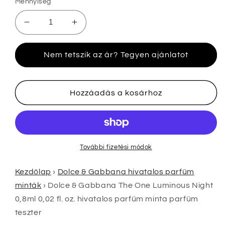
Mennyiség
Dolce
Dolce
&amp;
&amp;
Gabbana
Gabbana
Nem tetszik az ár? Tegyen ajánlatot
The
The
One
One
Luminous
Luminous
Night
Night
Hozzáadás a kosárhoz
0,8ml
0,8ml
0,02
0,02
fl.
fl.
oz.
oz.
hivatalos
hivatalos
További fizetési módok
parfüm
parfüm
minta
minta
Kezdőlap
›
Dolce & Gabbana hivatalos parfüm
parfüm
parfüm
minták
›
Dolce & Gabbana The One Luminous Night
teszter
teszter
0,8ml 0,02 fl. oz. hivatalos parfüm minta parfüm
mennyiségének
mennyiségének
teszter
csökkentése
növelése