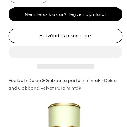
and
and
Gabbana
Gabbana
Nem tetszik az ár? Tegyen ajánlatot
Velvet
Velvet
Pure
Pure
minták
minták
mennyiségének
mennyiségének
Hozzáadás a kosárhoz
csökkentése
növelése
Főoldal
›
Dolce & Gabbana parfüm minták
›
Dolce
and Gabbana Velvet Pure minták