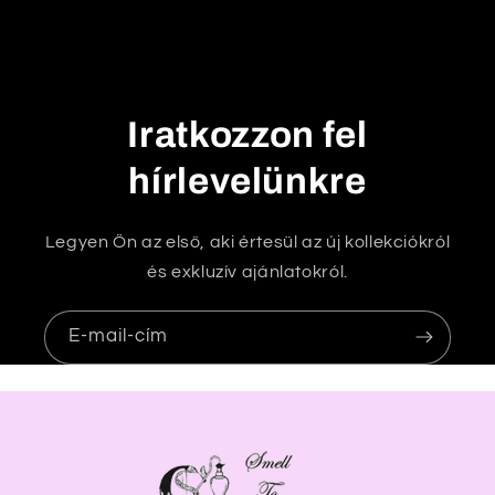
a
t
ó
t
Iratkozzon fel
a
r
hírlevelünkre
t
a
Legyen Ön az első, aki értesül az új kollekciókról
l
és exkluzív ajánlatokról.
o
m
E-mail-cím