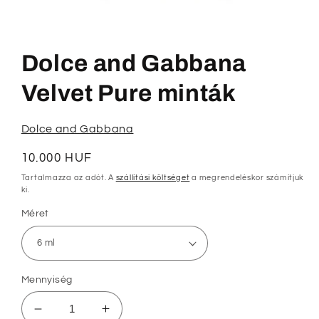
1.
médiafájl
megnyitása
Dolce and Gabbana
a
modális
párbeszédpanelen
Velvet Pure minták
Dolce and Gabbana
Normál
10.000 HUF
ár
Tartalmazza az adót. A
szállítási költséget
a megrendeléskor számítjuk
ki.
Méret
Mennyiség
Dolce
Dolce