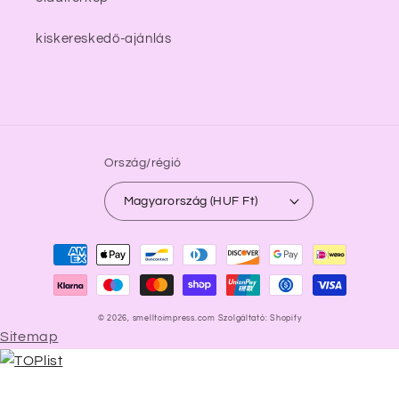
kiskereskedő-ajánlás
Ország/régió
Magyarország (HUF Ft)
Fizetési
módok
© 2026,
smelltoimpress.com
Szolgáltató: Shopify
Sitemap