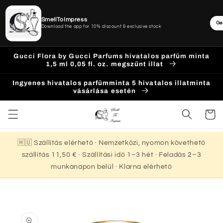
SmellToImpress
Ge
Download the app for 10% discount & exclusive stock
Ugrás a
Gucci Flora by Gucci Parfums hivatalos parfüm minta
tartalomhoz
1,5 ml 0,05 fl. oz. megszűnt illat
Ingyenes hivatalos parfümminta 5 hivatalos illatminta
vásárlása esetén
Kosár
🇭🇺 Szállítás elérhető · Nemzetközi, nyomon követhető
szállítás 11,50 € · Szállítási idő 1–3 hét · Feladás 2–3
munkanapon belül · Klarna elérhető
Kihagyás, és
ugrás a