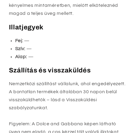
kényelmes mintaméretben, mielőtt elköteleznéd
magad a teljes üveg mellett.
Illatjegyek
Fej:
—
Szív:
—
Alap:
—
Szállítás és visszaküldés
Nemzetközi szállítást vállalunk, ahol engedélyezett.
A bontatlan termékek általában 30 napon belül
visszaküldhetők – lásd a Visszaküldési
szabályzatunkat.
Figyelem: A Dolce and Gabbana képen látható
üveg nem eladó, a cps kézzel tölt valódi illatokat