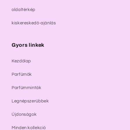
oldaltérkép
kiskereskedő-ajánlás
Gyors linkek
Kezdőlap
Parfümök
Parfümminták
Legnépszerűbbek
Újdonságok
Minden kollekció