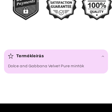
Ö
s
Termékleírás
s
Dolce and Gabbana Velvet Pure minták
z
e
c
s
u
k
h