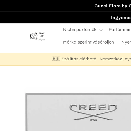
Ugrás a
Gucci Flora by 
tartalomhoz
Ingyenes
Niche parfümök
Parfümmi
Márka szerint vásároljon
Nyer
🇭🇺 Szállítás elérhető · Nemzetközi, n
Kihagyás, és
ugrás a
termékadatokra