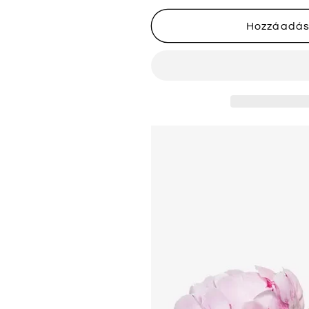
hivatalos
hivatalos
parfümminta
parfümminta
Hozzáadás
parfüm
parfüm
teszter
teszter
mennyiségének
mennyiségé
csökkentése
növelése