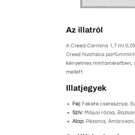
Az illatról
A Creed Carmina 1,7 ml 0,0
Creed hivatalos parfümmintáj
kényelmes mintaméretben, m
mellett.
Illatjegyek
Fej:
Fekete cseresznye, Sá
Szív:
Májusi rózsa, Bazsar
Alap:
Pézsma, Ambroxan, 